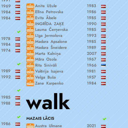
1991
Anita Užule
1983
1969
Elīna Petrovska
1986
1984
Evita Ābele
1985
1984
INGRĪDA ZAĶE
1990
Lauma Čerņevska
1985
Līga Jermolova
1993
1978
Madara Apsalone
1985
1984
Madara Šneidere
1989
1974
Marta Kalniņa
2007
Māra Ozola
1967
Rita Siniväli
1966
1989
Valērija Isajeva
1981
1992
Velga Buša
1957
Zane Karpenko
1984
walk
1985
1988
MAZAIS LĀCIS
1986
Austra Ulmane
2021