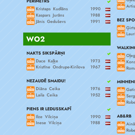
PERIMETRS
Artis
Kristaps Kudlāns
1990
Kaspars Jurāns
1988
BEZ SP
Jānis Geduševs
1991
Ģirt
Laur
WO2
WALKIN
NAKTS SIKSPĀRŅI
Oļeg
Dace Kaļķe
1973
Kons
Kristīne Ondrupe-Kirilova
1967
Roma
NEZAUDĒ SMAIDU!
MINHENE
Diāna Ceika
1976
Gati
Laila Ceika
1952
Serg
Robe
PIENS IR LEDUSSKAPĪ
AB&RB
Ilze Vilciņa
1990
Inese Vilciņa
1988
Ainā
Robe