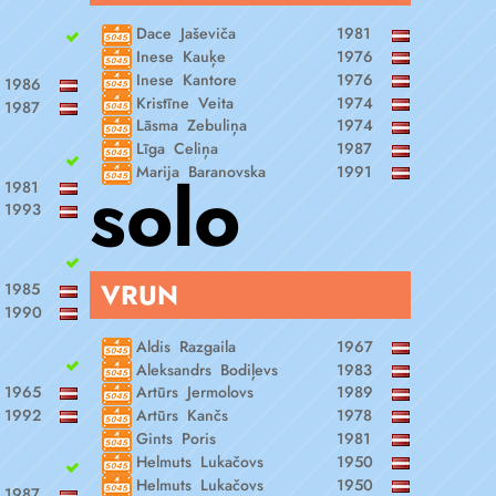
Dace Jaševiča
1981
Inese Kauķe
1976
Inese Kantore
1976
1986
Kristīne Veita
1974
1987
Lāsma Zebuliņa
1974
Līga Celiņa
1987
solo
Marija Baranovska
1991
1981
1993
VRUN
1985
1990
Aldis Razgaila
1967
Aleksandrs Bodiļevs
1983
1965
Artūrs Jermolovs
1989
1992
Artūrs Kančs
1978
Gints Poris
1981
Helmuts Lukačovs
1950
Helmuts Lukačovs
1950
1987