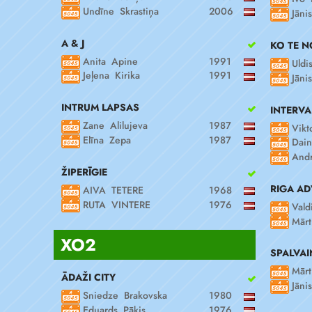
Undīne Skrastiņa
2006
Jāni
A & J
KO TE N
Anita Apine
1991
Uldi
Jeļena Kirika
1991
Jāni
INTRUM LAPSAS
INTERVA
Zane Alilujeva
1987
Vikt
Elīna Zepa
1987
Dain
Andr
ŽIPERĪGIE
RIGA A
AIVA TETERE
1968
RUTA VINTERE
1976
Vald
Mārt
XO2
SPALVAI
Mārt
ĀDAŽI CITY
Jāni
Sniedze Brakovska
1980
Eduards Pāķis
1976