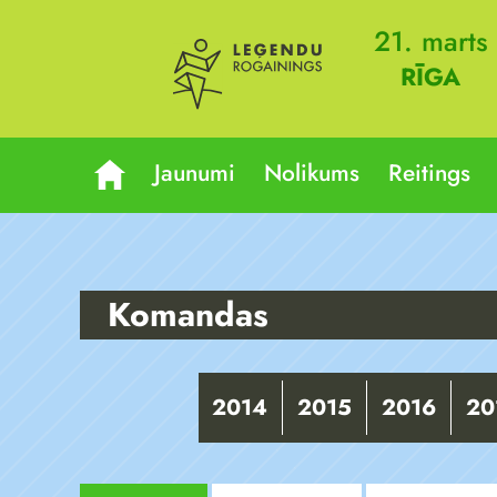
21. marts
RĪGA
Jaunumi
Nolikums
Reitings
Komandas
2014
2015
2016
20