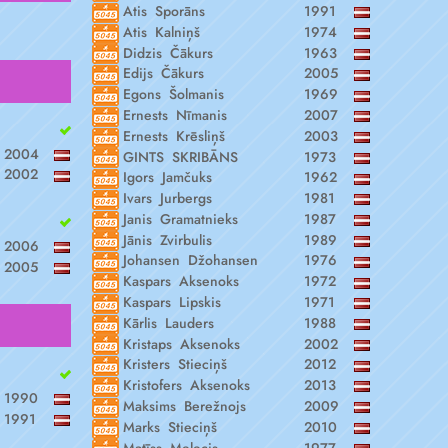
Atis Sporāns
1991
Atis Kalniņš
1974
Didzis Čākurs
1963
Edijs Čākurs
2005
Egons Šolmanis
1969
Ernests Nīmanis
2007
Ernests Krēsliņš
2003
2004
GINTS SKRIBĀNS
1973
2002
Igors Jamčuks
1962
Ivars Jurbergs
1981
Janis Gramatnieks
1987
Jānis Zvirbulis
1989
2006
Johansen Džohansen
1976
2005
Kaspars Aksenoks
1972
Kaspars Lipskis
1971
Kārlis Lauders
1988
Kristaps Aksenoks
2002
Kristers Stieciņš
2012
Kristofers Aksenoks
2013
1990
Maksims Berežnojs
2009
1991
Marks Stieciņš
2010
Matīss Melecis
1977