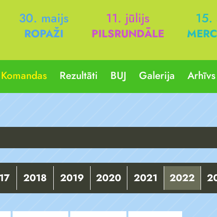
30. maijs
11. jūlijs
15.
ROPAŽI
PILSRUNDĀLE
MERC
Komandas
Rezultāti
BUJ
Galerija
Arhīvs
17
2018
2019
2020
2021
2022
2