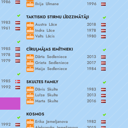
1986
Ilvija Ulmane
1996
TAKTISKO STIRNU LĪDZZINĀTĀJI
1983
Austra Lāce
2018
1961
Indra Lāce
1978
Valts Lācis
1980
1985
CĪRUĻMĀJAS IEMĪTNIEKI
1978
Dārta Sedleniece
2013
1979
Grieta Sedleniece
2017
Maija Sedleniece
1984
1985
SKULTES FAMILY
1992
Dāvis Skulte
1983
Luīze Skulte
2013
Marta Skulte
2016
KOSMOS
Erika Jemeljanova
1982
1992
Aleksandrs Jemeljanovs
2015