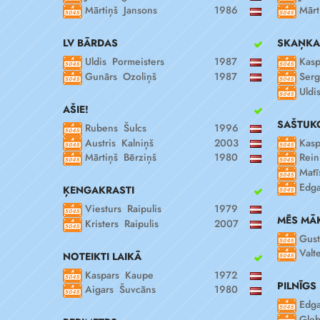
Mārtiņš Jansons
1986
Mārt
LV BĀRDAS
SKAŅKA 
Uldis Pormeisters
1987
Kasp
Gunārs Ozoliņš
1987
Serg
Uldi
AŠIE!
SAŠTUKO
Rubens Šulcs
1996
Austris Kalniņš
2003
Kasp
Mārtiņš Bērziņš
1980
Rein
Matī
Edga
ĶENGAKRASTI
Viesturs Raipulis
1979
MĒS MĀ
Kristers Raipulis
2007
Gust
Valt
NOTEIKTI LAIKĀ
Kaspars Kaupe
1972
PILNĪG
Aigars Šuvcāns
1980
Edga
Gļeb