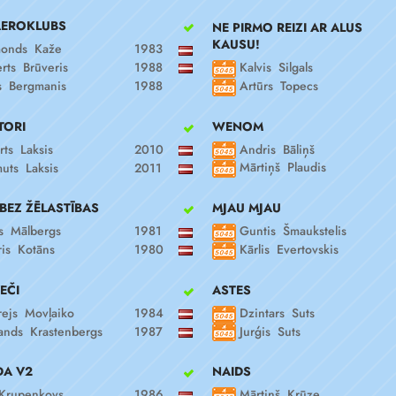
AEROKLUBS
NE PIRMO REIZI AR ALUS
KAUSU!
onds Kaže
1983
Kalvis Silgals
rts Brūveris
1988
Artūrs Topecs
 Bergmanis
1988
WENOM
TORI
Andris Bāliņš
rts Laksis
2010
Mārtiņš Plaudis
uts Laksis
2011
MJAU MJAU
 BEZ ŽĒLASTĪBAS
Guntis Šmaukstelis
s Mālbergs
1981
Kārlis Evertovskis
is Kotāns
1980
ASTES
EČI
Dzintars Suts
ejs Movļaiko
1984
Jurģis Suts
nds Krastenbergs
1987
NAIDS
A V2
Mārtiņš Krūze
Krupenkovs
1986