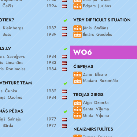
Edgars Jurjāns
s Čečis
1994
VERY DIFFICULT SITUATION
OTIEK?
Jānis Stašāns
s Kleinbergs
1987
Ilmārs Gaidelis
s Bošs
1989
LS.LV
WO6
ors Saveļjevs
1984
is Limanāns
1983
ČIEPIŅAS
is Ronimoiss
1984
Zane Elksne
Madara Rozentāle
DVENTURE TEAM
is Čunka
1982
TROJAS ZIRGS
iņš Ozoliņš
1984
Aiga Dzenža
Santa Viļuma
NĀS PĒDAS
Ginta Viļuma
iņš Salnājs
1977
s Bārda
1977
NEAIZMIRSTULĪTES