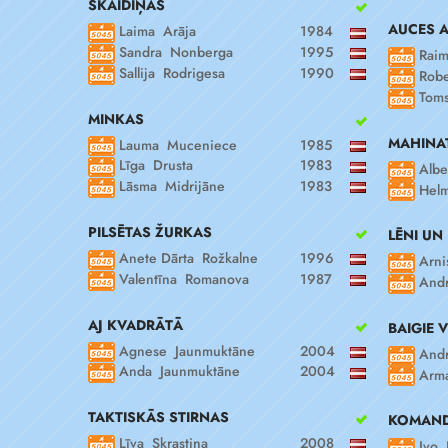
SKAIDIŅAS
AUCES 
Laima Arāja
1984
Sandra Nonberga
1995
Raim
Sallija Rodrigesa
1990
Robe
Toms
MINKAS
MAHINA
Lauma Muceniece
1985
Līga Drusta
1983
Albe
Lāsma Midrijāne
1983
Helm
PILSĒTAS ŽURKAS
LĒNI UN
Anete Dārta Rožkalne
1996
Arni
Valentīna Romanova
1987
Andr
AJ KVADRĀTĀ
BAIGIE V
Agnese Jaunmuktāne
2004
Andr
Anda Jaunmuktāne
2004
Arma
TAKTISKĀS STIRNAS
KOMAND
Līva Skrastiņa
2008
Ivo 