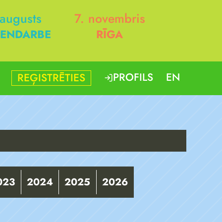
 augusts
7. novembris
ENDARBE
RĪGA
PROFILS
EN
REĢISTRĒTIES
023
2024
2025
2026