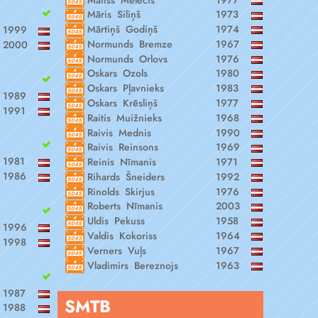
Māris Siliņš
1973
Mārtiņš Godiņš
1974
1999
Normunds Bremze
1967
2000
Normunds Orlovs
1976
Oskars Ozols
1980
Oskars Pļavnieks
1983
1989
Oskars Krēsliņš
1977
1991
Raitis Muižnieks
1968
Raivis Mednis
1990
Raivis Reinsons
1969
1981
Reinis Nīmanis
1971
1986
Rihards Šneiders
1992
Rinolds Skirjus
1976
Roberts Nīmanis
2003
Uldis Pekuss
1958
1996
Valdis Kokoriss
1964
1998
Verners Vuļs
1967
Vladimirs Bereznojs
1963
1987
SMTB
1988