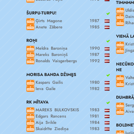
TIMMMM
Uldi
ŠURPU-TURPU!
Dain
Ģirts Magone
1987
Riha
Anete Zābere
1985
VIENĀ L
ROŅI
Krist
Meldra Baroniņa
1990
Jing
Mareks Baroniņš
1987
Ronalds Vaisgerbergs
1992
NECŪKO 
NE
MORISA BANDA DŽIMIJS
Valt
Kaspars Gailis
1980
Krist
Ieva Gaile
1982
DUMBRĀJ
RK MĪTAVA
Serg
MAREKS BULKOVSKIS
1983
Aiva
Edgars Rancens
1981
Aija Svikle
1984
BOLDNE
Skaidrīte Ziediņa
1983
Jurij