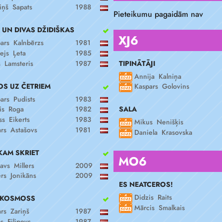
iņš Sapats
1988
Pieteikumu pagaidām nav
UN DIVAS DŽIDIŠKAS
XJ6
ars Kalnbērzs
1981
ejs Ļeta
1985
TIPINĀTĀJI
s Lamsteris
1987
Annija Kalniņa
S UZ ČETRIEM
Kaspars Golovins
ars Pudists
1983
SALA
is Roga
1982
ss Eikerts
1983
Mikus Nenišķis
rs Astašovs
1981
Daniela Krasovska
KAM SKRIET
MO6
avs Millers
2009
ers Jonikāns
2009
ES NEATCEROS!
Didzis Raits
S KOSMOSS
Mārcis Smalkais
rs Zariņš
1987
s Fiļipovs
1987