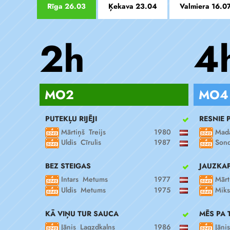
Rīga 26.03
Ķekava 23.04
Valmiera 16.0
2h
4
MO2
MO4
PUTEKĻU RIJĒJI
RESNIE 
Mārtiņš Treijs
1980
Mada
Uldis Cīrulis
1987
Sond
BEZ STEIGAS
JAUZKAP
Intars Metums
1977
Mārt
Uldis Metums
1975
Miks
KĀ VIŅU TUR SAUCA
MĒS PA 
Jānis Lagzdkalns
1986
Jāni