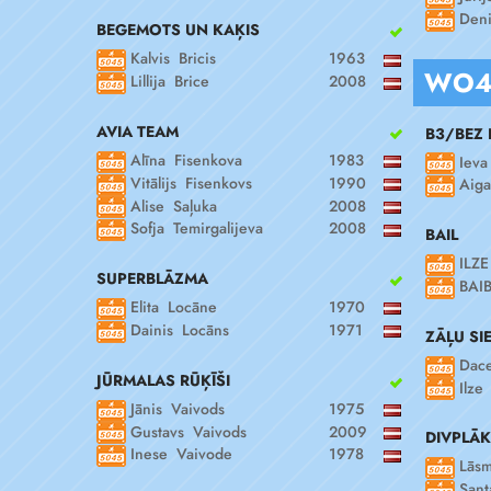
Deni
BEGEMOTS UN KAĶIS
Kalvis Bricis
1963
WO
Lillija Brice
2008
AVIA TEAM
B3/BEZ
Alīna Fisenkova
1983
Ieva
Vitālijs Fisenkovs
1990
Aiga
Alise Saļuka
2008
Sofja Temirgalijeva
2008
BAIL
ILZE
SUPERBLĀZMA
BAI
Elita Locāne
1970
Dainis Locāns
1971
ZĀĻU SI
Dace
JŪRMALAS RŪĶĪŠI
Ilze
Jānis Vaivods
1975
Gustavs Vaivods
2009
DIVPLĀK
Inese Vaivode
1978
Lāsm
Sant