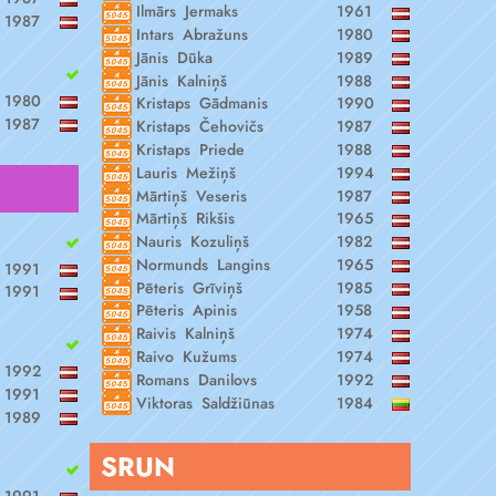
Ilmārs Jermaks
1961
1987
Intars Abražuns
1980
Jānis Dūka
1989
Jānis Kalniņš
1988
1980
Kristaps Gādmanis
1990
1987
Kristaps Čehovičs
1987
Kristaps Priede
1988
Lauris Mežiņš
1994
Mārtiņš Veseris
1987
Mārtiņš Rikšis
1965
Nauris Kozuliņš
1982
Normunds Langins
1965
1991
Pēteris Grīviņš
1985
1991
Pēteris Apinis
1958
Raivis Kalniņš
1974
Raivo Kužums
1974
1992
Romans Danilovs
1992
1991
Viktoras Saldžiūnas
1984
1989
SRUN