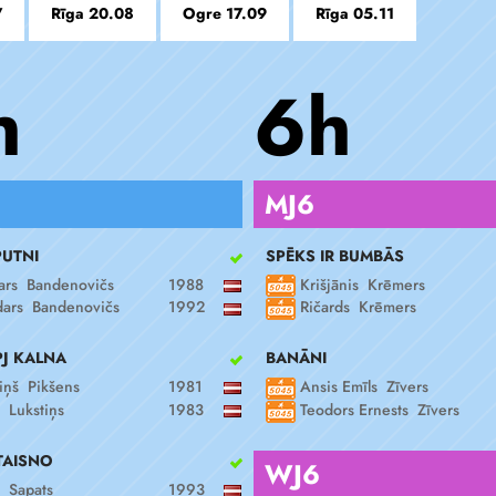
7
Rīga 20.08
Ogre 17.09
Rīga 05.11
h
6h
MJ6
PUTNI
SPĒKS IR BUMBĀS
rs Bandenovičs
1988
Krišjānis Krēmers
ars Bandenovičs
1992
Ričards Krēmers
J KALNA
BANĀNI
iņš Pikšens
1981
Ansis Emīls Zīvers
 Lukstiņs
1983
Teodors Ernests Zīvers
TAISNO
WJ6
s Sapats
1993