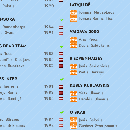
LATVJU DĒLI
 Puķītis
1990
Tomass Neuss-Lucs
Tomass Reinis Tīss
ONSORA
s Rautenbergs
1984
VAIDAVA 2000
is Svars
1991
Aris Peics
Davis Salduksnis
G DEAD TEAM
s Tocs
1983
BIEZPIENMAIZES
tantīns Kiseļovs
1984
ns Rusakovs
1982
Jānis Sedlenieks
Raitis Bērziņš
S INTER
KUBLS KUBLAUSKIS
s Taurenis
1981
ejs Ronis
1983
Valts Ulmanis
rts Samtiņš
1984
Haralds Ulmanis
O SKAR
rs Bērziņš
1984
Jānis Balodis
rts Brikmanis
1998
Gustavs Straupmanis