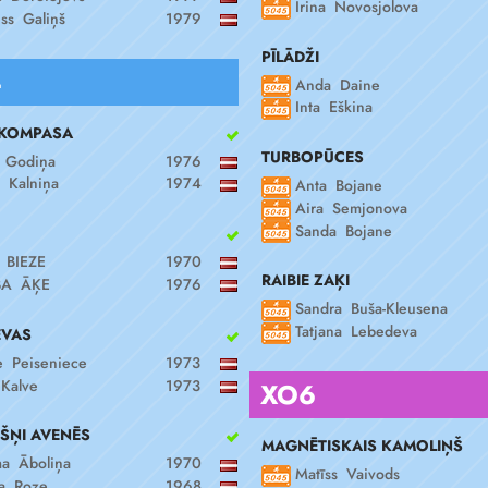
Irina Novosjolova
ss Galiņš
1979
PĪLĀDŽI
4
Anda Daine
Inta Eškina
 KOMPASA
TURBOPŪCES
 Godiņa
1976
 Kalniņa
1974
Anta Bojane
Aira Semjonova
Sanda Bojane
 BIEZE
1970
RAIBIE ZAĶI
BA ĀĶE
1976
Sandra Buša-Kleusena
Tatjana Lebedeva
EVAS
 Peiseniece
1973
 Kalve
1973
XO6
ŠŅI AVENĒS
MAGNĒTISKAIS KAMOLIŅŠ
a Āboliņa
1970
Matīss Vaivods
a Roze
1968