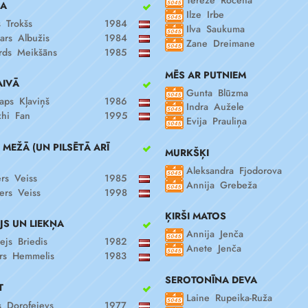
Terēze Rocēna
A
Ilze Irbe
s Trokšs
1984
Ilva Saukuma
ars Albužis
1984
Zane Dreimane
rds Meikšāns
1985
MĒS AR PUTNIEM
AIVĀ
Gunta Blūzma
aps Kļaviņš
1986
Indra Aužele
zhi Fan
1995
Evija Prauliņa
MEŽĀ (UN PILSĒTĀ ARĪ
MURKŠĶI
Aleksandra Fjodorova
ers Veiss
1985
Annija Grebeža
ers Veiss
1998
ĶIRŠI MATOS
S UN LIEKŅA
Annija Jenča
ejs Briedis
1982
Anete Jenča
rs Hemmelis
1983
SEROTONĪNA DEVA
T
Laine Rupeika-Ruža
s Dorofejevs
1977