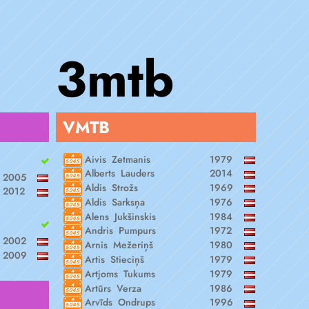
3mtb
VMTB
Aivis Zetmanis
1979
Alberts Lauders
2014
2005
Aldis Strožs
1969
2012
Aldis Sarksņa
1976
Alens Jukšinskis
1984
Andris Pumpurs
1972
2002
Arnis Mežeriņš
1980
2009
Artis Stieciņš
1979
Artjoms Tukums
1979
Artūrs Verza
1986
Arvīds Ondrups
1996