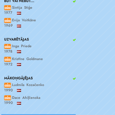
BŪT VAI NEBŪT...
Sintija Stiģe
1977
Evija Voitkāne
1969
UZVARĒTĀJAS
Inga Priede
1978
Kristīne Goldmane
1972
MĀKOŅGĀJĒJAS
Ludmila Kozačenko
1990
Dace Ahiļčenoka
1990