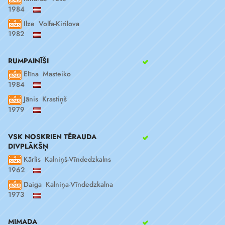
1984
Ilze Volfa-Kirilova
1982
RUMPAINĪŠI
Elīna Masteiko
1984
Jānis Krastiņš
1979
VSK NOSKRIEN TĒRAUDA
DIVPLĀKŠŅ
Kārlis Kalniņš-Vīndedzkalns
1962
Daiga Kalniņa-Vīndedzkalna
1973
MIMADA