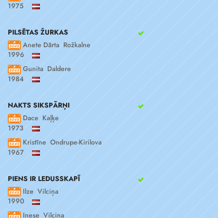
1975
PILSĒTAS ŽURKAS
Anete Dārta Rožkalne
1996
Gunita Daldere
1984
NAKTS SIKSPĀRŅI
Dace Kaļķe
1973
Kristīne Ondrupe-Kirilova
1967
PIENS IR LEDUSSKAPĪ
Ilze Vilciņa
1990
Inese Vilciņa