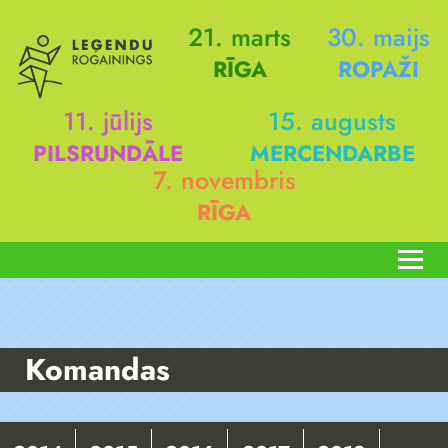
21. marts
30. maijs
RĪGA
ROPAŽI
11. jūlijs
15. augusts
PILSRUNDĀLE
MERCENDARBE
7. novembris
RĪGA
Komandas