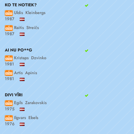
KO TE NOTIEK?
Uldis Kleinbergs
1987
Raitis Streičs
1987
AI NU PO**G
Kristaps Dzvinko
1981
Artis Apinis
1981
DIVI VĪRI
Egils Zarakovskis
1975
Ilgvars Ebels
1976