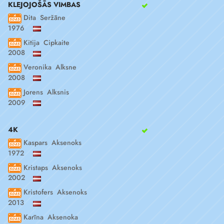
KLEJOJOŠĀS VIMBAS
Dita Seržāne
1976
Kitija Cipkaite
2008
Veronika Alksne
2008
Jorens Alksnis
2009
4K
Kaspars Aksenoks
1972
Kristaps Aksenoks
2002
Kristofers Aksenoks
2013
Karīna Aksenoka