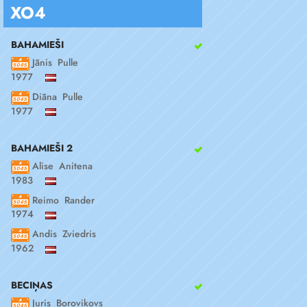
XO4
BAHAMIEŠI
Jānis Pulle
1977
Diāna Pulle
1977
BAHAMIEŠI 2
Alise Anitena
1983
Reimo Rander
1974
Andis Zviedris
1962
BECIŅAS
Juris Borovikovs