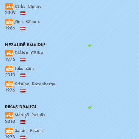
Kārlis Cīmurs
2009
Jānis Cīmurs
1986
NEZAUDĒ SMAIDU!
DIĀNA CEIKA
1976
Tālis Zāns
2010
Kristīne Rozenberga
1976
RIKAS DRAUGI
Mārtiņš Pužulis
2010
Sandis Pužulis
1978