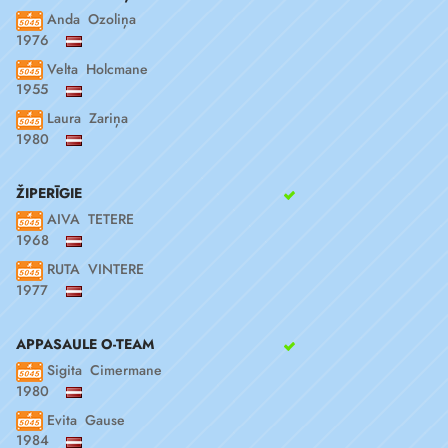
Anda Ozoliņa
1976
Velta Holcmane
1955
Laura Zariņa
1980
ŽIPERĪGIE
AIVA TETERE
1968
RUTA VINTERE
1977
APPASAULE O-TEAM
Sigita Cimermane
1980
Evita Gause
1984