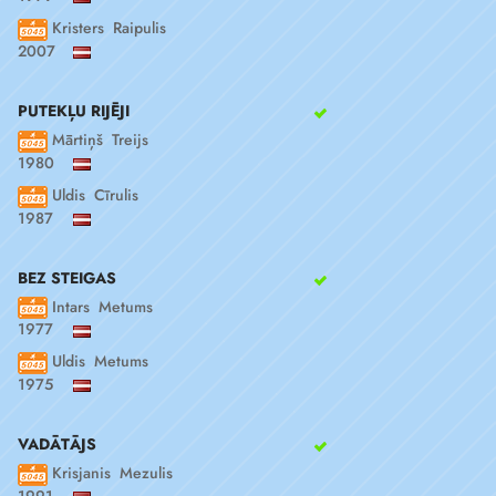
Kristers Raipulis
2007
PUTEKĻU RIJĒJI
Mārtiņš Treijs
1980
Uldis Cīrulis
1987
BEZ STEIGAS
Intars Metums
1977
Uldis Metums
1975
VADĀTĀJS
Krisjanis Mezulis
1991