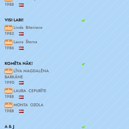
1988
VISI LABI!
Linda Biteniece
1983
Laura Šterna
1986
KOMĒTA NĀK!
LĪVA MAGDALĒNA
BARKĀNE
1990
LAURA CEPURĪTE
1988
MONTA OZOLA
1988
A & J