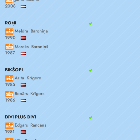
2008
ROŅI
Meldra Baroniņa
1990
Mareks Baroniņš
1987
BIKŠOPI
Arita Krīgere
1985
Renārs Krīgers
1986
DIVI PLUS DIVI
Edgars Rancāns
1981