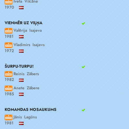
Iveta Vilcāne
1970
VIENMĒR UZ VIĻŅA
Valērija Isajeva
1981
Vladimirs Isajevs
1972
ŠURPU-TURPU!
Reinis Zābers
1982
Anete Zābere
1985
KOMANDAS NOSAUKUMS
Jānis Lagūns
1981