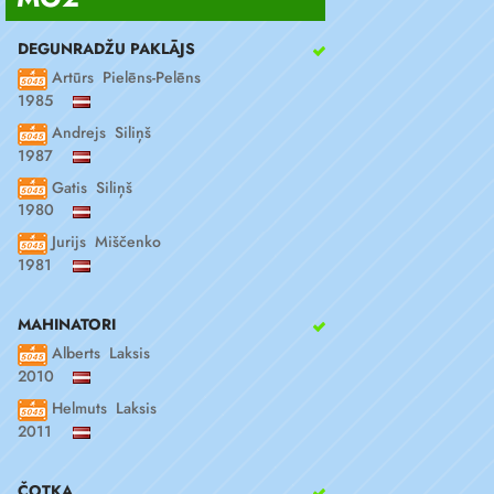
DEGUNRADŽU PAKLĀJS
Artūrs Pielēns-Pelēns
1985
Andrejs Siliņš
1987
Gatis Siliņš
1980
Jurijs Miščenko
1981
MAHINATORI
Alberts Laksis
2010
Helmuts Laksis
2011
ČOTKA