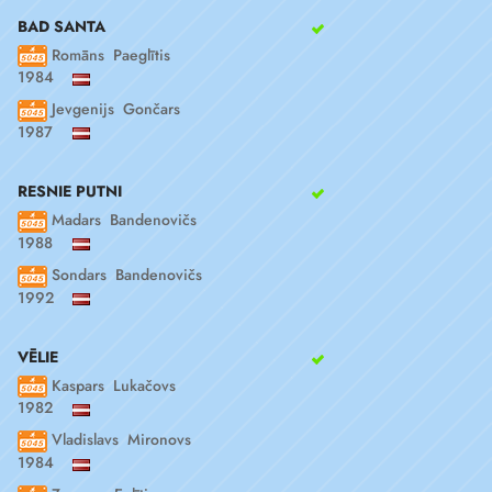
BAD SANTA
Romāns Paeglītis
1984
Jevgenijs Gončars
1987
RESNIE PUTNI
Madars Bandenovičs
1988
Sondars Bandenovičs
1992
VĒLIE
Kaspars Lukačovs
1982
Vladislavs Mironovs
1984