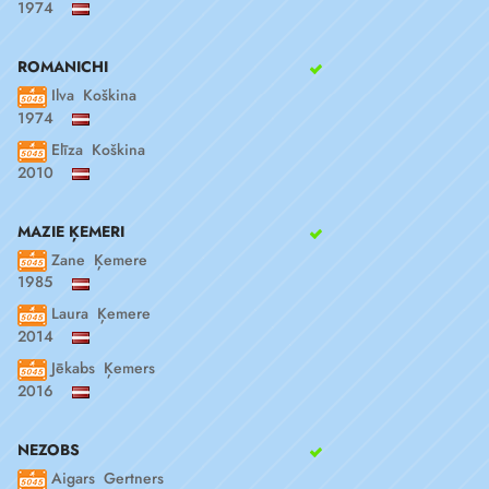
1974
ROMANICHI
Ilva Koškina
1974
Elīza Koškina
2010
MAZIE ĶEMERI
Zane Ķemere
1985
Laura Ķemere
2014
Jēkabs Ķemers
2016
NEZOBS
Aigars Gertners