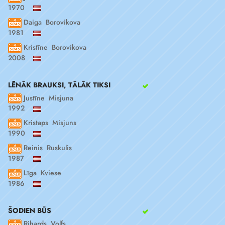
1970
Daiga Borovikova
1981
Kristīne Borovikova
2008
LĒNĀK BRAUKSI, TĀLĀK TIKSI
Justīne Misjuna
1992
Kristaps Misjuns
1990
Reinis Ruskulis
1987
Līga Kviese
1986
ŠODIEN BŪS
Rihards Volfs