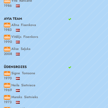
Vita Rancāne
1986
AVIA TEAM
Alīna Fisenkova
1983
Vitālijs Fisenkovs
1990
Alise Saļuka
2008
ŪDENSROZES
Signe Tomsone
1970
Neila Sietniece
1969
Mareks Sietnieks
1973