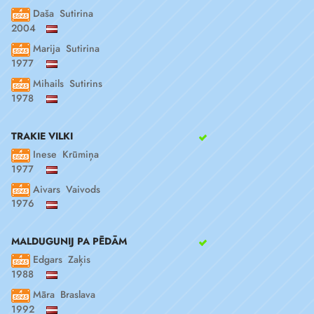
Daša Sutirina
2004
Marija Sutirina
1977
Mihails Sutirins
1978
TRAKIE VILKI
Inese Krūmiņa
1977
Aivars Vaivods
1976
MALDUGUNIJ PA PĒDĀM
Edgars Zaķis
1988
Māra Braslava
1992