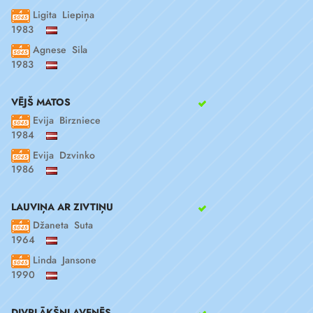
Ligita Liepiņa
1983
Agnese Sila
1983
VĒJŠ MATOS
Evija Birzniece
1984
Evija Dzvinko
1986
LAUVIŅA AR ZIVTIŅU
Džaneta Suta
1964
Linda Jansone
1990
DIVPLĀKŠŅI AVENĒS