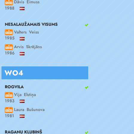
Dāvis Eimuss
1988
NESALAUŽAMAIS VISUMS
Valters Veiss
1985
Arvis Skrējāns
1986
WO4
ROGVILA
Vija Elstiņa
1983
Laura Bušunova
1981
RAGANU KLUBIŅŠ