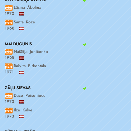
Lāsma Āboliņa
1970
Santa Roze
1968
MALDUGUNIS
Natālija Joničenko
1968
Raivita Birkentāla
1971
ZĀĻU SIEVAS
Dace Peiseniece
1973
Ilze Kalve
1973