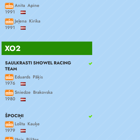
Anita Apine
1991
Jeļena Kirika
1991
XO2
SAULKRASTI SHOWEL RACING
TEAM
Eduards Pāķis
1976
Sniedze Brakovska
1980
ŠPOCIŅI
Lolita Kauķe
1979
Jānis Bižāns