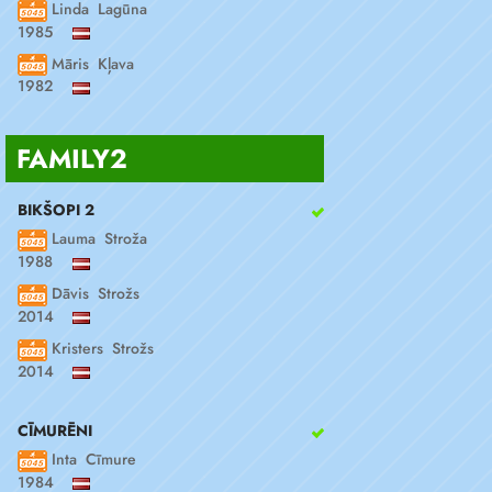
Linda Lagūna
1985
Māris Kļava
1982
FAMILY2
BIKŠOPI 2
Lauma Stroža
1988
Dāvis Strožs
2014
Kristers Strožs
2014
CĪMURĒNI
Inta Cīmure
1984