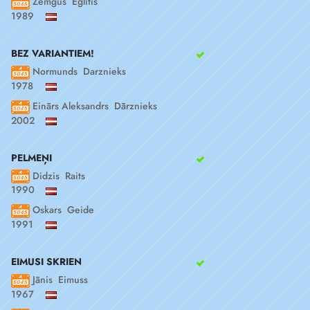
Zemgus Eglītis
1989
BEZ VARIANTIEM!
Normunds Darznieks
1978
Einārs Aleksandrs Dārznieks
2002
PELMEŅI
Didzis Raits
1990
Oskars Geide
1991
EIMUSI SKRIEN
Jānis Eimuss
1967