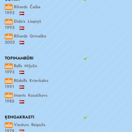
Rihards Čaiba
1993
Didzis Liepiņš
1993
Rihards Grinaško
2002
TOPINAMBŪRI
Ralfs Miļušis
1993
Rūdolfs Krievkalns
1991
Imants Kozačkovs
1985
ĶENGAKRASTI
Viesturs Raipulis
1979