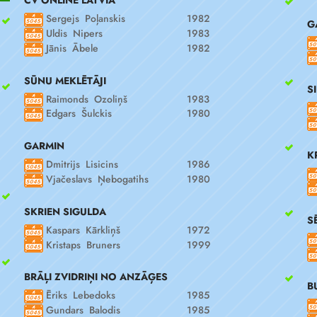
CV ONLINE LATVIA
Sergejs Poļanskis
1982
G
Uldis Nipers
1983
Jānis Ābele
1982
SŪNU MEKLĒTĀJI
S
Raimonds Ozoliņš
1983
Edgars Šulckis
1980
GARMIN
K
Dmitrijs Lisicins
1986
Vjačeslavs Ņebogatihs
1980
SKRIEN SIGULDA
S
Kaspars Kārkliņš
1972
Kristaps Bruners
1999
BRĀĻI ZVIDRIŅI NO ANZĀĢES
B
Ēriks Lebedoks
1985
Gundars Balodis
1985