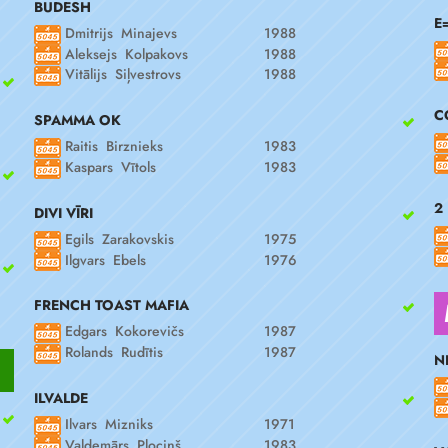
BUDESH
E
Dmitrijs Minajevs
1988
Aleksejs Kolpakovs
1988
Vitālijs Siļvestrovs
1988
C
SPAMMA OK
Raitis Birznieks
1983
Kaspars Vītols
1983
2
DIVI VĪRI
Egils Zarakovskis
1975
Ilgvars Ebels
1976
FRENCH TOAST MAFIA
Edgars Kokorevičs
1987
Rolands Rudītis
1987
N
ILVALDE
Ilvars Mizniks
1971
Valdemārs Plociņš
1983