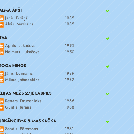
ALMA ĀPŠI
Jānis Bidiņš
1985
Alvis Mazkalns
1985
ILVA
Agnis Lukačovs
1992
Helmuts Lukačovs
1950
ROGAININGS
Jānis Leimanis
1989
Mikus Jačmenkins
1987
ĒLIJAS MEŽS 2/JĒKABPILS
Renārs Druvenieks
1986
Guntis Jurāns
1988
URKĀNCIEMS & MASKAČKA
Sandis Pētersons
1981