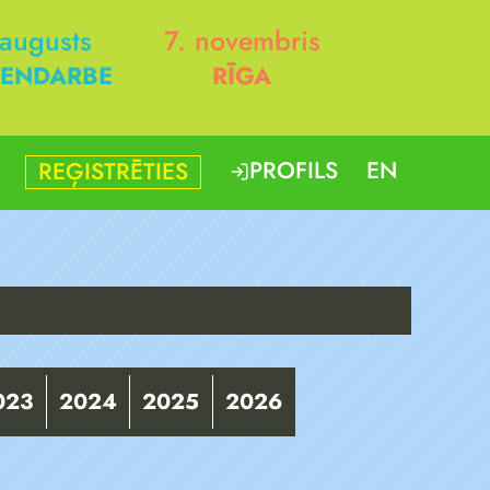
 augusts
7. novembris
ENDARBE
RĪGA
PROFILS
EN
REĢISTRĒTIES
023
2024
2025
2026