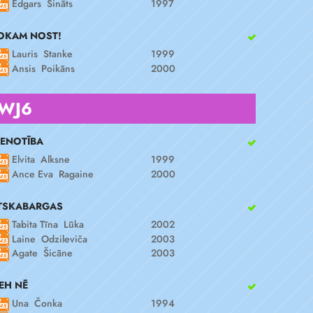
Edgars Sināts
1997
OKAM NOST!
Lauris Stanke
1999
Ansis Poikāns
2000
WJ6
IENOTĪBA
Elvita Alksne
1999
Ance Eva Ragaine
2000
TSKABARGAS
Tabita Tīna Lūka
2002
Laine Odzileviča
2003
Agate Šicāne
2003
EH NĒ
Una Čonka
1994