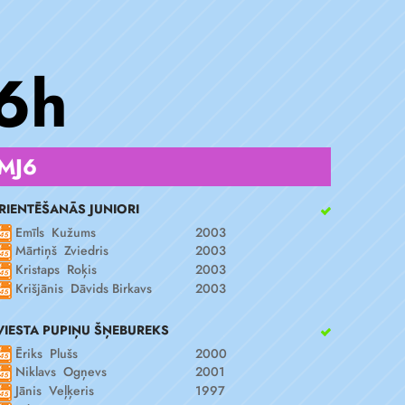
6h
MJ6
RIENTĒŠANĀS JUNIORI
Emīls Kužums
2003
Mārtiņš Zviedris
2003
Kristaps Roķis
2003
Krišjānis Dāvids Birkavs
2003
VIESTA PUPIŅU ŠŅEBUREKS
Ēriks Plušs
2000
Niklavs Ogņevs
2001
Jānis Veļķeris
1997