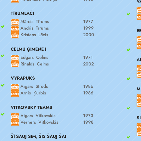
V
TĪRUMLĀČI
Mārcis Tīrums
1977
Andris Tīrums
1999
E
Kristaps Lācis
2000
CELMU ĢIMENE I
Edgars Celms
1971
A
Rinalds Celms
2002
VYRAPUKS
Aigars Strods
1986
M
Arnis Ķurbis
1986
VITKOVSKY TEAMS
Aigars Vitkovskis
1973
S
Verners Vitkovskis
1998
ŠĪ ŠAUJ ŠIM, ŠIS ŠAUJ ŠAI