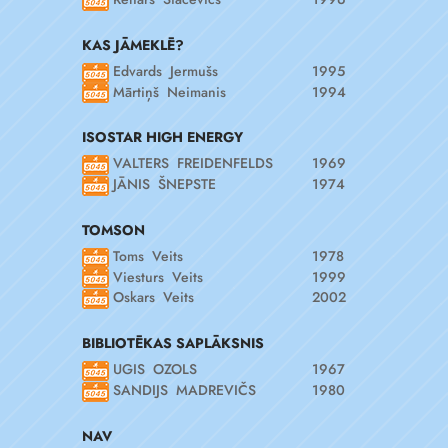
KAS JĀMEKLĒ?
Edvards Jermušs
1995
Mārtiņš Neimanis
1994
ISOSTAR HIGH ENERGY
VALTERS FREIDENFELDS
1969
JĀNIS ŠNEPSTE
1974
TOMSON
Toms Veits
1978
Viesturs Veits
1999
Oskars Veits
2002
BIBLIOTĒKAS SAPLĀKSNIS
UGIS OZOLS
1967
SANDIJS MADREVIČS
1980
NAV