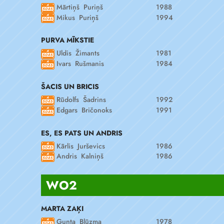
Mārtiņš Puriņš
1988
Mikus Puriņš
1994
PURVA MĪKSTIE
Uldis Žimants
1981
Ivars Rušmanis
1984
ŠACIS UN BRICIS
Rūdolfs Šadrins
1992
Edgars Bričonoks
1991
ES, ES PATS UN ANDRIS
Kārlis Jurševics
1986
Andris Kalniņš
1986
WO2
MARTA ZAĶI
Gunta Blūzma
1978