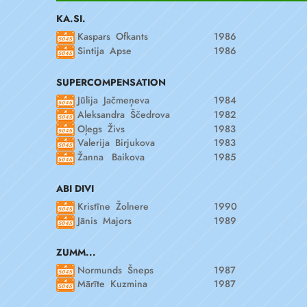
KA.SI.
Kaspars Ofkants
1986
Sintija Apse
1986
SUPERCOMPENSATION
Jūlija Jačmeņeva
1984
Aleksandra Ščedrova
1982
Oļegs Živs
1983
Valerija Birjukova
1983
Žanna Baikova
1985
ABI DIVI
Kristīne Žolnere
1990
Jānis Majors
1989
ZUMM...
Normunds Šneps
1987
Mārīte Kuzmina
1987