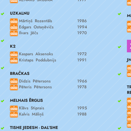
UZKALNU
M
Mārtiņš Rozentāls
1986
Edgars Ostaņēvičs
1994
Ilvars Jēčs
1970
K2
Kaspars Aksenoks
1972
J
Kristaps Poddubnijs
1991
BRAČKAS
Didzis Pētersons
1966
T
Pēteris Pētersons
1978
R
MELNAIS ĒRGLIS
Klāvs Stiprais
1995
Kalvis Māliņš
1988
TISHE JEDESH - DAL'SHE