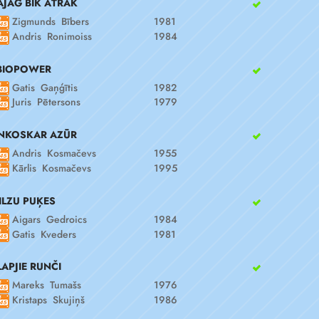
AJAG BIK ĀTRĀK
Zigmunds Bībers
1981
Andris Ronimoiss
1984
BIOPOWER
Gatis Gaņģītis
1982
Juris Pētersons
1979
NKOSKAR AZŪR
Andris Kosmačevs
1955
Kārlis Kosmačevs
1995
ILZU PUĶES
Aigars Gedroics
1984
Gatis Kveders
1981
LAPJIE RUNČI
Mareks Tumašs
1976
Kristaps Skujiņš
1986