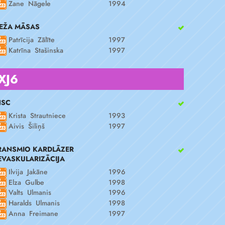
Zane Nāgele
1994
EŽA MĀSAS
Patrīcija Zālīte
1997
Katrīna Stašinska
1997
XJ6
NSC
Krista Strautniece
1993
Aivis Šiliņš
1997
RANSMIO KARDLĀZER
EVASKULARIZĀCIJA
Ilvija Jakāne
1996
Elza Gulbe
1998
Valts Ulmanis
1996
Haralds Ulmanis
1998
Anna Freimane
1997