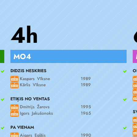
4h
MO4
DIDZIS NESKRIES
O
Kaspars Vīksne
1989
Kārlis Vīksne
1989
ETIĶIS NO VENTAS
Dmitrijs Žarovs
1995
S
Igors Jakušonoks
1965
PA VIENAM
Aigars Eglājs
1990