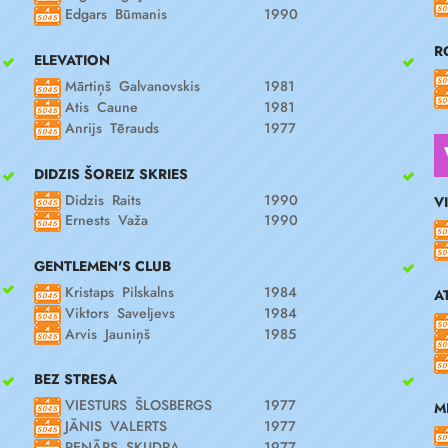
Edgars Būmanis
1990
R
ELEVATION
Mārtiņš Galvanovskis
1981
Atis Caune
1981
Anrijs Tērauds
1977
DIDZIS ŠOREIZ SKRIES
Didzis Raits
1990
V
Ernests Važa
1990
GENTLEMEN'S CLUB
Kristaps Pilskalns
1984
A
Viktors Saveljevs
1984
Arvis Jauniņš
1985
BEZ STRESA
VIESTURS ŠLOSBERGS
1977
M
JĀNIS VALERTS
1977
RENĀRS SKUDRA
1977