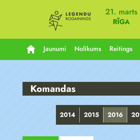
21. marts
RĪGA
Jaunumi
Nolikums
Reitings
Komandas
2014
2015
2016
20