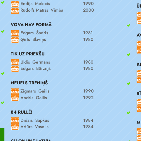
Endijs Melecis
1990
Ū
Rūdolfs Matīss Vimba
2000
VOVA NAV FORMĀ
Edgars Šadris
1981
A
Ģirts Slaviņš
1980
TIK UZ PRIEKŠU
Uldis Germans
1980
K
Edgars Bērziņš
1980
NELIELS TRENIŅŠ
Zigmārs Gailis
1990
R
Andris Gailis
1992
84 RULLĒ!
Didzis Šapkus
1984
M
Artūrs Vaselis
1984