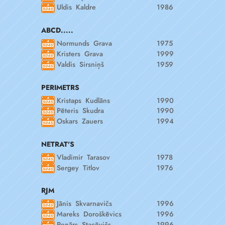
Uldis Kaldre
1986
ABCD.....
Normunds Grava
1975
Kristers Grava
1999
Valdis Sirsniņš
1959
PERIMETRS
Kristaps Kudlāns
1990
Pēteris Skudra
1990
Oskars Zauers
1994
NETRAT'S
Vladimir Tarasov
1978
Sergey Titlov
1976
RJM
Jānis Skvarnavičs
1996
Mareks Doroškēvics
1996
Renārs Stacēvičs
1996