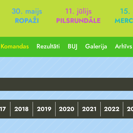
30. maijs
11. jūlijs
15.
ROPAŽI
PILSRUNDĀLE
MERC
Komandas
Rezultāti
BUJ
Galerija
Arhīvs
17
2018
2019
2020
2021
2022
2