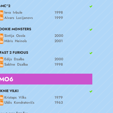
=MC^2
Ieva Ivbule
1998
Aivars Lucijanovs
1999
OOKIE MONSTERS
Sintija Ozola
2000
Māris Heinols
2001
 FAST 2 FURIOUS
Edijs Dzalbs
2000
Sabīne Dzalba
1998
MO6
IKNIE VILKI
Kristaps Vilks
1979
Uldis Kondratovičs
1963