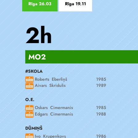
Rīga 26.03
Rīga 19.11
2h
MO2
#SKOLA
Roberts Eberliņš
1985
Aivars Skridulis
1989
O.E.
Oskars Cimermanis
1985
Edgars Cimermanis
1988
DŪMIŅŠ
Ivo Krupenkovs
1986