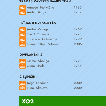
TRAKĀS VĀVERES BAMBY TEAM
Agnese Meikšāne
1980
Anda Lūciņa
1987
FRĪDAS IEDVESMOTĀS
Andra Vanaga
1969
Ilze Grīnberga
1975
Elizabete Grīnberga
1999
Guna Emīlija Zobena
2005
DIVPLĀKŠŅI 2
Lāsma Āboliņa
1970
Guna Ūsele
1985
2 BĻINČIKI
Taiga Lazdāne
2002
Elīna Akolova
2002
XO2