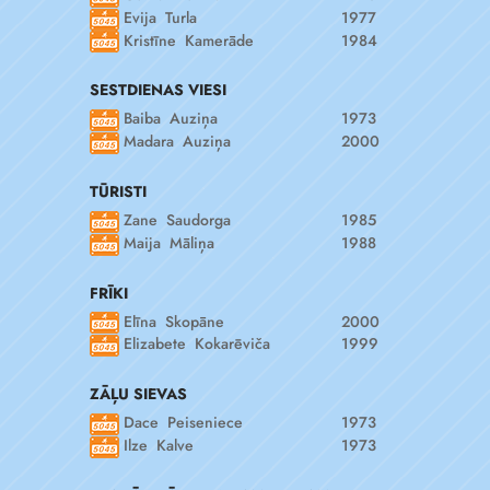
Evija Turla
1977
Kristīne Kamerāde
1984
SESTDIENAS VIESI
Baiba Auziņa
1973
Madara Auziņa
2000
TŪRISTI
Zane Saudorga
1985
Maija Māliņa
1988
FRĪKI
Elīna Skopāne
2000
Elizabete Kokarēviča
1999
ZĀĻU SIEVAS
Dace Peiseniece
1973
Ilze Kalve
1973