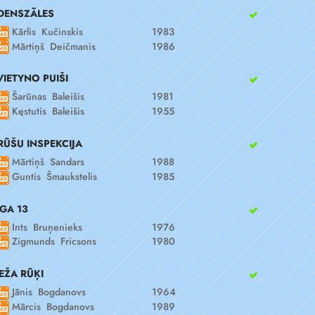
DENSZĀLES
Kārlis Kučinskis
1983
Mārtiņš Deičmanis
1986
VIETYNO PUIŠI
Šarūnas Baleišis
1981
Kęstutis Baleišis
1955
RŪŠU INSPEKCIJA
Mārtiņš Sandars
1988
Guntis Šmaukstelis
1985
ĪGA 13
Ints Bruņenieks
1976
Zigmunds Fricsons
1980
EŽA RŪĶI
Jānis Bogdanovs
1964
Mārcis Bogdanovs
1989