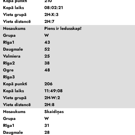
Kopā punkti
210
Kopā laiks
08:02:21
Vieta grupā
2H-X:3
Vieta distancē
2H:7
Nosaukums
Piens ir ledusskapī
Grupa
W
Rīga1
43
Daugmale
52
Valmiera
25
Rīga2
38
Ogre
48
Rīga3
Kopā punkti
206
Kopā laiks
11:49:08
Vieta grupā
2H-W:2
Vieta distancē
2H:8
Nosaukums
Skaidiņas
Grupa
W
Rīga1
31
Daugmale
28