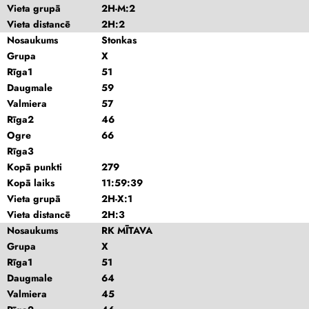
Vieta grupā
2H-M:2
Vieta distancē
2H:2
Nosaukums
Stonkas
Grupa
X
Rīga1
51
Daugmale
59
Valmiera
57
Rīga2
46
Ogre
66
Rīga3
Kopā punkti
279
Kopā laiks
11:59:39
Vieta grupā
2H-X:1
Vieta distancē
2H:3
Nosaukums
RK MĪTAVA
Grupa
X
Rīga1
51
Daugmale
64
Valmiera
45