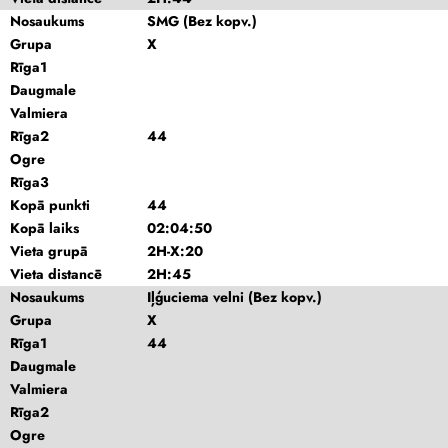
Nosaukums
SMG (Bez kopv.)
Grupa
X
Rīga1
Daugmale
Valmiera
Rīga2
44
Ogre
Rīga3
Kopā punkti
44
Kopā laiks
02:04:50
Vieta grupā
2H-X:20
Vieta distancē
2H:45
Nosaukums
Iļģuciema velni (Bez kopv.)
Grupa
X
Rīga1
44
Daugmale
Valmiera
Rīga2
Ogre