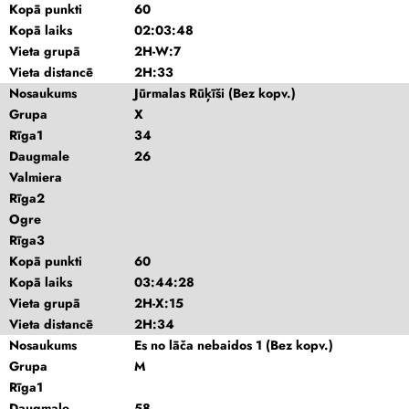
Kopā punkti
60
Kopā laiks
02:03:48
Vieta grupā
2H-W:7
Vieta distancē
2H:33
Nosaukums
Jūrmalas Rūķīši (Bez kopv.)
Grupa
X
Rīga1
34
Daugmale
26
Valmiera
Rīga2
Ogre
Rīga3
Kopā punkti
60
Kopā laiks
03:44:28
Vieta grupā
2H-X:15
Vieta distancē
2H:34
Nosaukums
Es no lāča nebaidos 1 (Bez kopv.)
Grupa
M
Rīga1
Daugmale
58