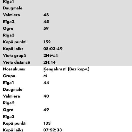
Rīga1
Daugmale
Valmiera
48
Rīga2
45
Ogre
59
Rīga3
Kopā punkti
152
Kopā laiks
08:03:49
Vieta grupā
2H-M:4
Vieta distancē
2H:14
Nosaukums
Ķengakrasti (Bez kopv.)
Grupa
M
Rīga1
44
Daugmale
Valmiera
40
Rīga2
Ogre
49
Rīga3
Kopā punkti
133
Kopā laiks
07:52:33