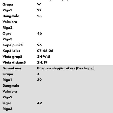
Grupa
W
Rīga1
27
Daugmale
23
Valmiera
Rīga2
Ogre
46
Rīga3
Kopā punkti
96
Kopā laiks
07:46:26
Vieta grupā
2H-W:5
Vieta distancē
2H:19
Nosaukums
Pitagora slapjās bikses (Bez kopv.)
Grupa
X
Rīga1
39
Daugmale
Valmiera
Rīga2
Ogre
42
Rīga3