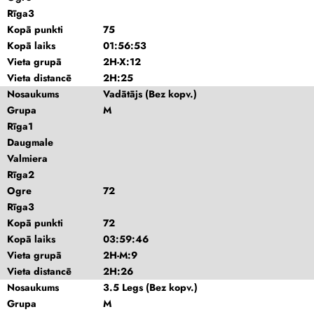
Rīga3
Kopā punkti
75
Kopā laiks
01:56:53
Vieta grupā
2H-X:12
Vieta distancē
2H:25
Nosaukums
Vadātājs (Bez kopv.)
Grupa
M
Rīga1
Daugmale
Valmiera
Rīga2
Ogre
72
Rīga3
Kopā punkti
72
Kopā laiks
03:59:46
Vieta grupā
2H-M:9
Vieta distancē
2H:26
Nosaukums
3.5 Legs (Bez kopv.)
Grupa
M