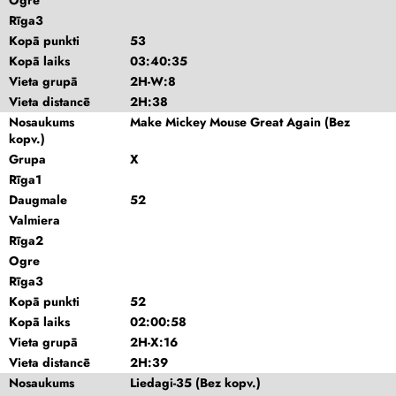
Ogre
Rīga3
Kopā punkti
53
Kopā laiks
03:40:35
Vieta grupā
2H-W:8
Vieta distancē
2H:38
Nosaukums
Make Mickey Mouse Great Again (Bez
kopv.)
Grupa
X
Rīga1
Daugmale
52
Valmiera
Rīga2
Ogre
Rīga3
Kopā punkti
52
Kopā laiks
02:00:58
Vieta grupā
2H-X:16
Vieta distancē
2H:39
Nosaukums
Liedagi-35 (Bez kopv.)