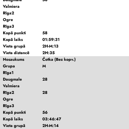
Valmiera
Rīga2
Ogre
Rīga3
Kopā punkti
58
Kopā laiks
01:59:31
Vieta grupā
2H-M:13
Vieta distancē
2H:35
Nosaukums
Čotka (Bez kopv.)
Grupa
M
Rīga1
Daugmale
28
Valmiera
Rīga2
28
Ogre
Rīga3
Kopā punkti
56
Kopā laiks
03:46:47
Vieta grupā
2H-M:14