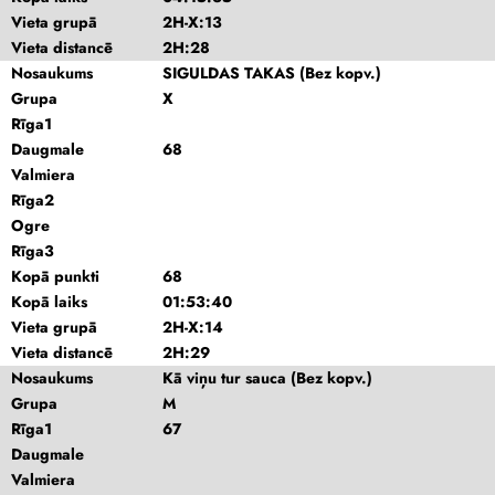
Vieta grupā
2H-X:13
Vieta distancē
2H:28
Nosaukums
SIGULDAS TAKAS (Bez kopv.)
Grupa
X
Rīga1
Daugmale
68
Valmiera
Rīga2
Ogre
Rīga3
Kopā punkti
68
Kopā laiks
01:53:40
Vieta grupā
2H-X:14
Vieta distancē
2H:29
Nosaukums
Kā viņu tur sauca (Bez kopv.)
Grupa
M
Rīga1
67
Daugmale
Valmiera