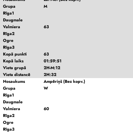
Grupa
M
Rīga1
Daugmale
Valmiera
63
Rīga2
Ogre
Rīga3
Kopā punkti
63
Kopā laiks
01:59:51
Vieta grupā
2H-M:12
Vieta distancē
2H:32
Nosaukums
Ampēriņš (Bez kopv.)
Grupa
W
Rīga1
Daugmale
Valmiera
60
Rīga2
Ogre
Rīga3