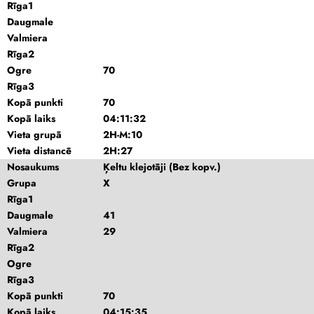
Rīga1
Daugmale
Valmiera
Rīga2
Ogre
70
Rīga3
Kopā punkti
70
Kopā laiks
04:11:32
Vieta grupā
2H-M:10
Vieta distancē
2H:27
Nosaukums
Ķeltu klejotāji (Bez kopv.)
Grupa
X
Rīga1
Daugmale
41
Valmiera
29
Rīga2
Ogre
Rīga3
Kopā punkti
70
Kopā laiks
04:15:35