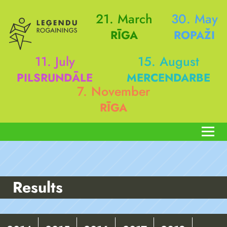
21. March
30. May
RĪGA
ROPAŽI
11. July
15. August
PILSRUNDĀLE
MERCENDARBE
7. November
RĪGA
Results