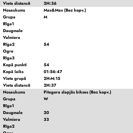
Vieta distancē
2H:36
Nosaukums
Max&Max (Bez kopv.)
Grupa
M
Rīga1
Daugmale
Valmiera
Rīga2
54
Ogre
Rīga3
Kopā punkti
54
Kopā laiks
01:56:47
Vieta grupā
2H-M:15
Vieta distancē
2H:37
Nosaukums
Pitagora slapjās bikses (Bez kopv.)
Grupa
W
Rīga1
Daugmale
20
Valmiera
33
Rīga2