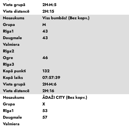
Vieta grupā
2H-M:5
Vieta distancē
2H:15
Nosaukums
Viss bumbās! (Bez kopv.)
Grupa
M
Rīga1
43
Daugmale
43
Valmiera
Rīga2
Ogre
46
Rīga3
Kopā punkti
132
Kopā laiks
07:57:39
Vieta grupā
2H-M:6
Vieta distancē
2H:16
Nosaukums
ĀDAŽI CITY (Bez kopv.)
Grupa
X
Rīga1
53
Daugmale
57
Valmiera