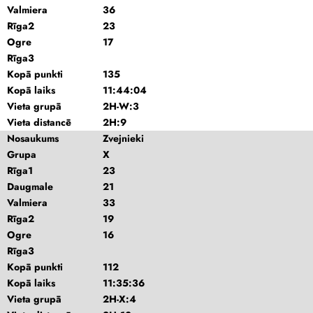
Valmiera
36
Rīga2
23
Ogre
17
Rīga3
Kopā punkti
135
Kopā laiks
11:44:04
Vieta grupā
2H-W:3
Vieta distancē
2H:9
Nosaukums
Zvejnieki
Grupa
X
Rīga1
23
Daugmale
21
Valmiera
33
Rīga2
19
Ogre
16
Rīga3
Kopā punkti
112
Kopā laiks
11:35:36
Vieta grupā
2H-X:4