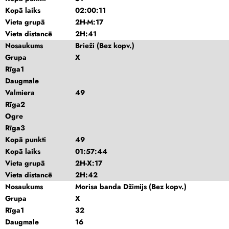
Kopā laiks
02:00:11
Vieta grupā
2H-M:17
Vieta distancē
2H:41
Nosaukums
Brieži (Bez kopv.)
Grupa
X
Rīga1
Daugmale
Valmiera
49
Rīga2
Ogre
Rīga3
Kopā punkti
49
Kopā laiks
01:57:44
Vieta grupā
2H-X:17
Vieta distancē
2H:42
Nosaukums
Morisa banda Džimijs (Bez kopv.)
Grupa
X
Rīga1
32
Daugmale
16