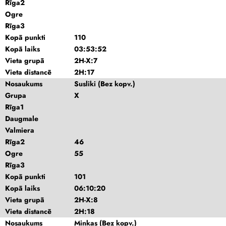
Rīga2
Ogre
Rīga3
Kopā punkti
110
Kopā laiks
03:53:52
Vieta grupā
2H-X:7
Vieta distancē
2H:17
Nosaukums
Susliki (Bez kopv.)
Grupa
X
Rīga1
Daugmale
Valmiera
Rīga2
46
Ogre
55
Rīga3
Kopā punkti
101
Kopā laiks
06:10:20
Vieta grupā
2H-X:8
Vieta distancē
2H:18
Nosaukums
Minkas (Bez kopv.)