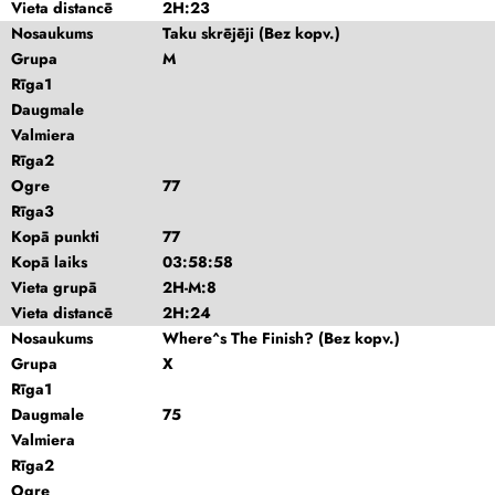
Vieta distancē
2H:23
Nosaukums
Taku skrējēji (Bez kopv.)
Grupa
M
Rīga1
Daugmale
Valmiera
Rīga2
Ogre
77
Rīga3
Kopā punkti
77
Kopā laiks
03:58:58
Vieta grupā
2H-M:8
Vieta distancē
2H:24
Nosaukums
Where^s The Finish? (Bez kopv.)
Grupa
X
Rīga1
Daugmale
75
Valmiera
Rīga2
Ogre