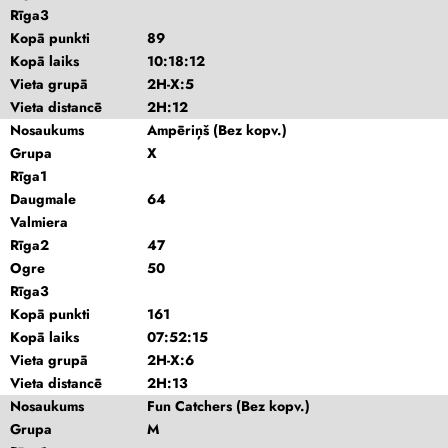
Rīga3
Kopā punkti
89
Kopā laiks
10:18:12
Vieta grupā
2H-X:5
Vieta distancē
2H:12
Nosaukums
Ampēriņš (Bez kopv.)
Grupa
X
Rīga1
Daugmale
64
Valmiera
Rīga2
47
Ogre
50
Rīga3
Kopā punkti
161
Kopā laiks
07:52:15
Vieta grupā
2H-X:6
Vieta distancē
2H:13
Nosaukums
Fun Catchers (Bez kopv.)
Grupa
M