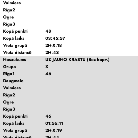
Valmiera
Rīga2
Ogre
Rīga3
Kopā punkti
48
Kopā laiks
03:45:57
Vieta grupā
2H-X:18
Vieta distancē
2H:43
Nosaukums
UZ JAUNO KRASTU (Bez kopv.)
Grupa
X
Rīga1
46
Daugmale
Valmiera
Rīga2
Ogre
Rīga3
Kopā punkti
46
Kopā laiks
01:56:11
Vieta grupā
2H-X:19
Vieta distancē
2H:44