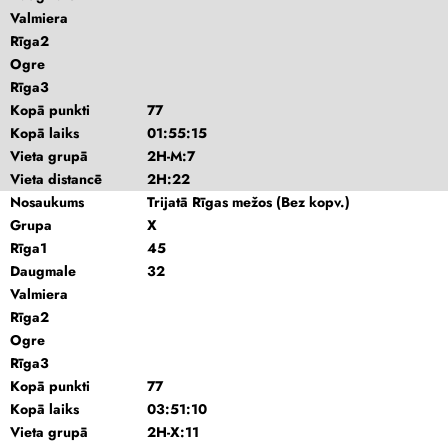
Valmiera
Rīga2
Ogre
Rīga3
Kopā punkti
77
Kopā laiks
01:55:15
Vieta grupā
2H-M:7
Vieta distancē
2H:22
Nosaukums
Trijatā Rīgas mežos (Bez kopv.)
Grupa
X
Rīga1
45
Daugmale
32
Valmiera
Rīga2
Ogre
Rīga3
Kopā punkti
77
Kopā laiks
03:51:10
Vieta grupā
2H-X:11