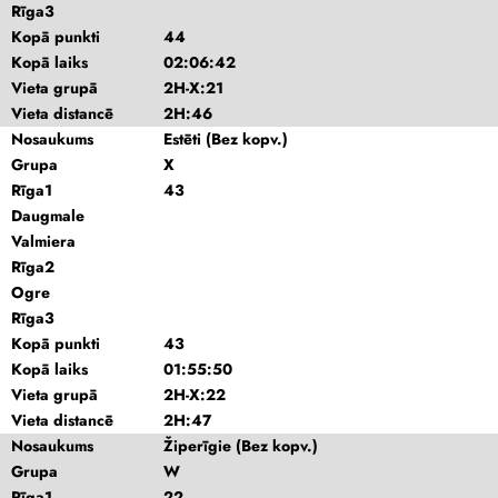
Rīga3
Kopā punkti
44
Kopā laiks
02:06:42
Vieta grupā
2H-X:21
Vieta distancē
2H:46
Nosaukums
Estēti (Bez kopv.)
Grupa
X
Rīga1
43
Daugmale
Valmiera
Rīga2
Ogre
Rīga3
Kopā punkti
43
Kopā laiks
01:55:50
Vieta grupā
2H-X:22
Vieta distancē
2H:47
Nosaukums
Žiperīgie (Bez kopv.)
Grupa
W
Rīga1
22