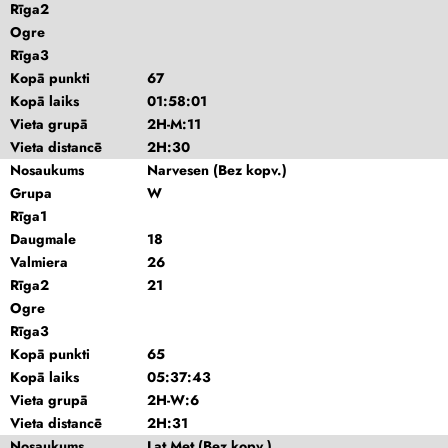
Rīga2
Ogre
Rīga3
Kopā punkti
67
Kopā laiks
01:58:01
Vieta grupā
2H-M:11
Vieta distancē
2H:30
Nosaukums
Narvesen (Bez kopv.)
Grupa
W
Rīga1
Daugmale
18
Valmiera
26
Rīga2
21
Ogre
Rīga3
Kopā punkti
65
Kopā laiks
05:37:43
Vieta grupā
2H-W:6
Vieta distancē
2H:31
Nosaukums
Lat Met (Bez kopv.)