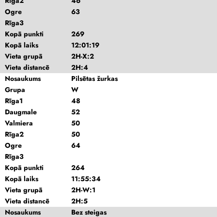
Rīga2
46
Ogre
63
Rīga3
Kopā punkti
269
Kopā laiks
12:01:19
Vieta grupā
2H-X:2
Vieta distancē
2H:4
Nosaukums
Pilsētas žurkas
Grupa
W
Rīga1
48
Daugmale
52
Valmiera
50
Rīga2
50
Ogre
64
Rīga3
Kopā punkti
264
Kopā laiks
11:55:34
Vieta grupā
2H-W:1
Vieta distancē
2H:5
Nosaukums
Bez steigas