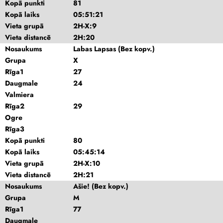
Kopā punkti
81
Kopā laiks
05:51:21
Vieta grupā
2H-X:9
Vieta distancē
2H:20
Nosaukums
Labas Lapsas (Bez kopv.)
Grupa
X
Rīga1
27
Daugmale
24
Valmiera
Rīga2
29
Ogre
Rīga3
Kopā punkti
80
Kopā laiks
05:45:14
Vieta grupā
2H-X:10
Vieta distancē
2H:21
Nosaukums
Ašie! (Bez kopv.)
Grupa
M
Rīga1
77
Daugmale