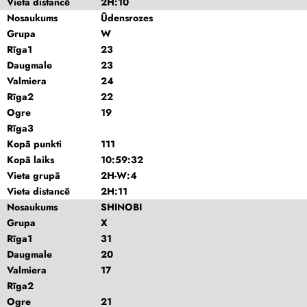
Vieta distancē
2H:10
Nosaukums
Ūdensrozes
Grupa
W
Rīga1
23
Daugmale
23
Valmiera
24
Rīga2
22
Ogre
19
Rīga3
Kopā punkti
111
Kopā laiks
10:59:32
Vieta grupā
2H-W:4
Vieta distancē
2H:11
Nosaukums
SHINOBI
Grupa
X
Rīga1
31
Daugmale
20
Valmiera
17
Rīga2
Ogre
21