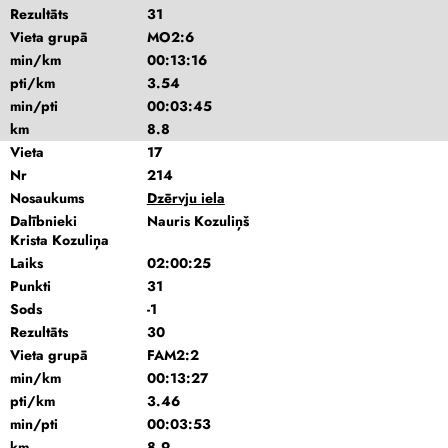
Rezultāts
31
Vieta grupā
MO2:6
min/km
00:13:16
pti/km
3.54
min/pti
00:03:45
km
8.8
Vieta
17
Nr
214
Nosaukums
Dzērvju iela
Dalībnieki
Nauris Kozuliņš
Krista Kozuliņa
Laiks
02:00:25
Punkti
31
Sods
-1
Rezultāts
30
Vieta grupā
FAM2:2
min/km
00:13:27
pti/km
3.46
min/pti
00:03:53
km
8.9