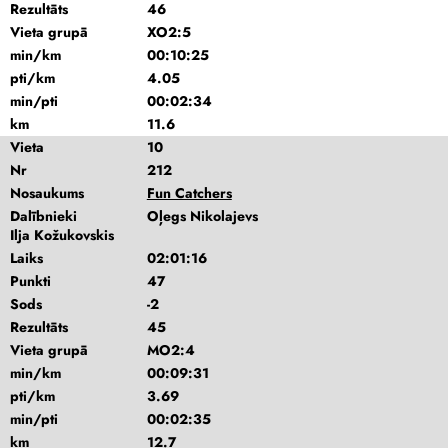
Rezultāts
46
Vieta grupā
XO2:5
min/km
00:10:25
pti/km
4.05
min/pti
00:02:34
km
11.6
Vieta
10
Nr
212
Nosaukums
Fun Catchers
Dalībnieki
Oļegs Nikolajevs
Ilja Kožukovskis
Laiks
02:01:16
Punkti
47
Sods
-2
Rezultāts
45
Vieta grupā
MO2:4
min/km
00:09:31
pti/km
3.69
min/pti
00:02:35
km
12.7