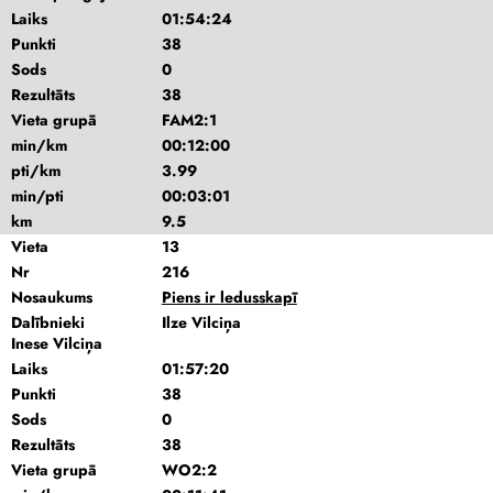
Laiks
01:54:24
Punkti
38
Sods
0
Rezultāts
38
Vieta grupā
FAM2:1
min/km
00:12:00
pti/km
3.99
min/pti
00:03:01
km
9.5
Vieta
13
Nr
216
Nosaukums
Piens ir ledusskapī
Dalībnieki
Ilze Vilciņa
Inese Vilciņa
Laiks
01:57:20
Punkti
38
Sods
0
Rezultāts
38
Vieta grupā
WO2:2