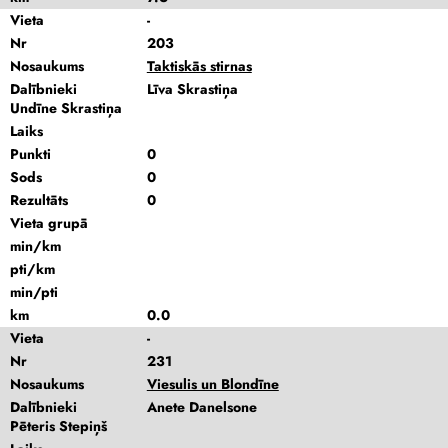
Vieta
-
Nr
203
Nosaukums
Taktiskās stirnas
Dalībnieki
Līva Skrastiņa
Undīne Skrastiņa
Laiks
Punkti
0
Sods
0
Rezultāts
0
Vieta grupā
min/km
pti/km
min/pti
km
0.0
Vieta
-
Nr
231
Nosaukums
Viesulis un Blondīne
Dalībnieki
Anete Danelsone
Pēteris Stepiņš