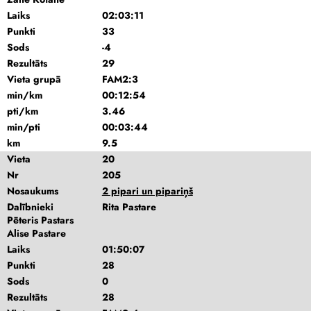
Laiks
02:03:11
Punkti
33
Sods
-4
Rezultāts
29
Vieta grupā
FAM2:3
min/km
00:12:54
pti/km
3.46
min/pti
00:03:44
km
9.5
Vieta
20
Nr
205
Nosaukums
2 pipari un pipariņš
Dalībnieki
Rita Pastare
Pēteris Pastars
Alise Pastare
Laiks
01:50:07
Punkti
28
Sods
0
Rezultāts
28