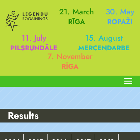
21. March
30. May
RĪGA
ROPAŽI
11. July
15. August
PILSRUNDĀLE
MERCENDARBE
7. November
RĪGA
Results