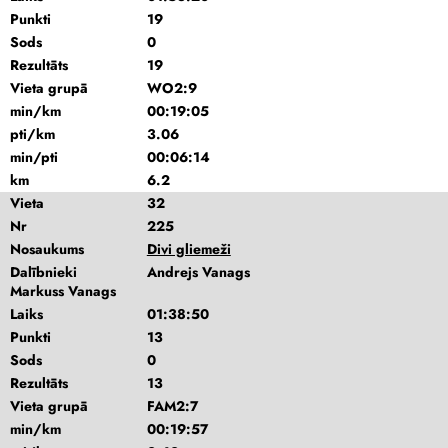
Punkti
19
Sods
0
Rezultāts
19
Vieta grupā
WO2:9
min/km
00:19:05
pti/km
3.06
min/pti
00:06:14
km
6.2
Vieta
32
Nr
225
Nosaukums
Divi gliemeži
Dalībnieki
Andrejs Vanags
Markuss Vanags
Laiks
01:38:50
Punkti
13
Sods
0
Rezultāts
13
Vieta grupā
FAM2:7
min/km
00:19:57