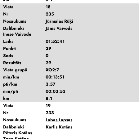
Vieta
18
Nr
235
Nosaukums
Jūrmalas Rūķi
Dalībnieki
Jānis Vaivods
Inese Vaivode
Laiks
01:52:41
Punkti
29
Sods
0
Rezultāts
29
Vieta grupā
XO2:7
min/km
00:13:51
pti/km
3.57
min/pti
00:03:53
km
8.1
Vieta
19
Nr
233
Nosaukums
Labas Lapsas
Dalībnieki
Karlis Kotāns
Pēteris Kotāns
Zane Kotāne