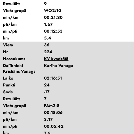
Rezultāts
9
Vieta grupā
WO2:10
min/km
00:21:30
pti/km
1.67
min/pti
00:12:53
km
5.4
Vieta
36
Nr
224
Nosaukums
KV kvadrātā
Dalībnieki
Karīna Vanaga
Kristiāns Vanags
Laiks
02:16:51
Punkti
24
Sods
-17
Rezultāts
7
Vieta grupā
FAM2:8
min/km
00:18:06
pti/km
3.17
min/pti
00:05:42
km
7.6