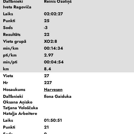
Dalībnieki
Reinis Ozoliņš
Iveta Ragoviča
Laiks
02:02:27
Punkti
25
Sods
-3
Rezultāts
22
Vieta grupā
XO2:8
min/km
00:14:34
pti/km
2.97
min/pti
00:04:54
km
8.4
Vieta
27
Nr
227
Nosaukums
Narvesen
Dalībnieki
Ilona Gaiduka
Oksana Aņisko
Tatjana Vološčuka
Nataļja Arbeitere
Laiks
01:50:51
Punkti
21