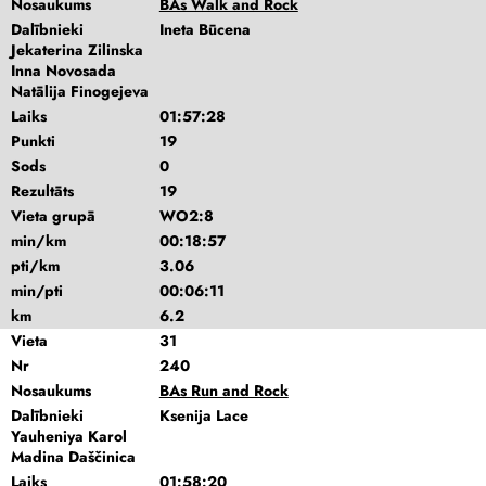
Nosaukums
BAs Walk and Rock
Dalībnieki
Ineta Būcena
Jekaterina Zilinska
Inna Novosada
Natālija Finogejeva
Laiks
01:57:28
Punkti
19
Sods
0
Rezultāts
19
Vieta grupā
WO2:8
min/km
00:18:57
pti/km
3.06
min/pti
00:06:11
km
6.2
Vieta
31
Nr
240
Nosaukums
BAs Run and Rock
Dalībnieki
Ksenija Lace
Yauheniya Karol
Madina Daščinica
Laiks
01:58:20