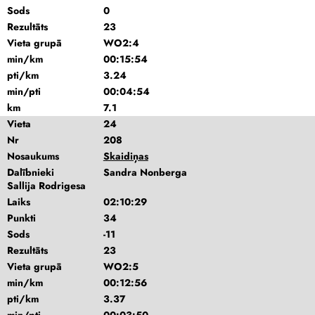
Sods
0
Rezultāts
23
Vieta grupā
WO2:4
min/km
00:15:54
pti/km
3.24
min/pti
00:04:54
km
7.1
Vieta
24
Nr
208
Nosaukums
Skaidiņas
Dalībnieki
Sandra Nonberga
Sallija Rodrigesa
Laiks
02:10:29
Punkti
34
Sods
-11
Rezultāts
23
Vieta grupā
WO2:5
min/km
00:12:56
pti/km
3.37