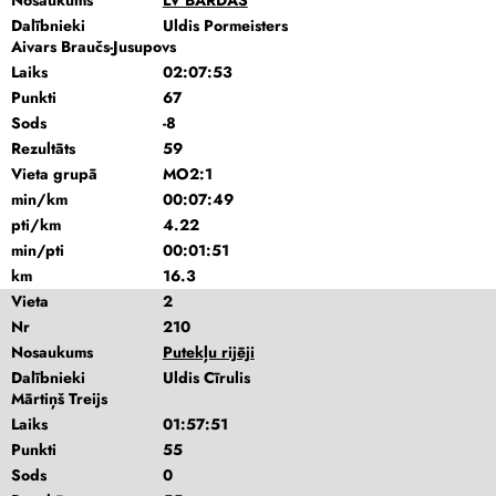
Nosaukums
LV BĀRDAS
Dalībnieki
Uldis Pormeisters
Aivars Braučs-Jusupovs
Laiks
02:07:53
Punkti
67
Sods
-8
Rezultāts
59
Vieta grupā
MO2:1
min/km
00:07:49
pti/km
4.22
min/pti
00:01:51
km
16.3
Vieta
2
Nr
210
Nosaukums
Putekļu rijēji
Dalībnieki
Uldis Cīrulis
Mārtiņš Treijs
Laiks
01:57:51
Punkti
55
Sods
0