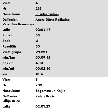
Vieta
4
Nr
215
Nosaukums
Pilsētas žurkas
Dalībnieki
Anete Dārta Rožkalne
Valentīna Romanova
Laiks
02:04:17
Punkti
55
Sods
-5
Rezultāts
50
Vieta grupā
WO2:1
min/km
00:09:15
pti/km
4.10
min/pti
00:02:16
km
13.4
Vieta
5
Nr
209
Nosaukums
Begemots un Kaķis
Dalībnieki
Kalvis Bricis
Lillija Brice
Laiks
02:01:27