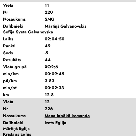
Vieta
11
Nr
220
Nosaukums
SMG
Dalībnieki
Mārtiņš Galvanovskis
Sofija Sveta Galvanovska
Laiks
02:04:50
Punkti
49
Sods
-5
Rezultāts
44
Vieta grupā
XO2:6
min/km
00:09:45
pti/km
3.83
min/pti
00:02:33
km
12.8
Vieta
12
Nr
226
Nosaukums
Mana labākā komanda
Dalībnieki
Iveta Eglija
Mārtiņš Eglijs
Kristaps Eglijs