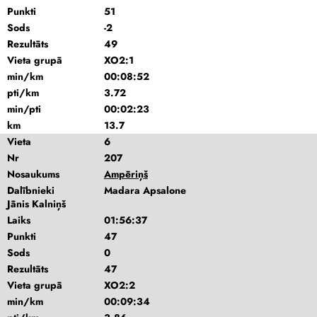
Punkti
51
Sods
-2
Rezultāts
49
Vieta grupā
XO2:1
min/km
00:08:52
pti/km
3.72
min/pti
00:02:23
km
13.7
Vieta
6
Nr
207
Nosaukums
Ampēriņš
Dalībnieki
Madara Apsalone
Jānis Kalniņš
Laiks
01:56:37
Punkti
47
Sods
0
Rezultāts
47
Vieta grupā
XO2:2
min/km
00:09:34