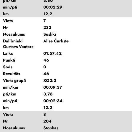
pti/km
3.86
min/pti
00:02:29
km
12.2
Vieta
7
Nr
232
Nosaukums
Susliki
Dalībnieki
Alise Čurkste
Gustavs Venters
Laiks
01:57:42
Punkti
46
Sods
0
Rezultāts
46
Vieta grupā
XO2:3
min/km
00:09:37
pti/km
3.76
min/pti
00:02:34
km
12.2
Vieta
8
Nr
204
Nosaukums
Stonkas