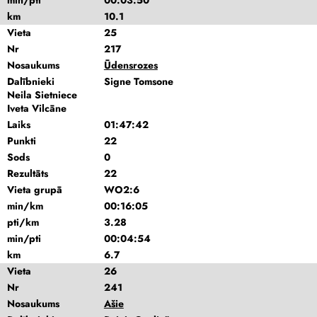
min/pti
00:03:50
km
10.1
Vieta
25
Nr
217
Nosaukums
Ūdensrozes
Dalībnieki
Signe Tomsone
Neila Sietniece
Iveta Vilcāne
Laiks
01:47:42
Punkti
22
Sods
0
Rezultāts
22
Vieta grupā
WO2:6
min/km
00:16:05
pti/km
3.28
min/pti
00:04:54
km
6.7
Vieta
26
Nr
241
Nosaukums
Ašie