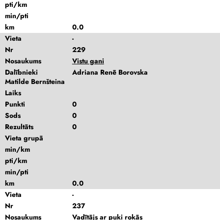
pti/km
min/pti
km
0.0
Vieta
-
Nr
229
Nosaukums
Vistu gani
Dalībnieki
Adriana Renē Borovska
Matilde Bernšteina
Laiks
Punkti
0
Sods
0
Rezultāts
0
Vieta grupā
min/km
pti/km
min/pti
km
0.0
Vieta
-
Nr
237
Nosaukums
Vadītājs ar puķi rokās