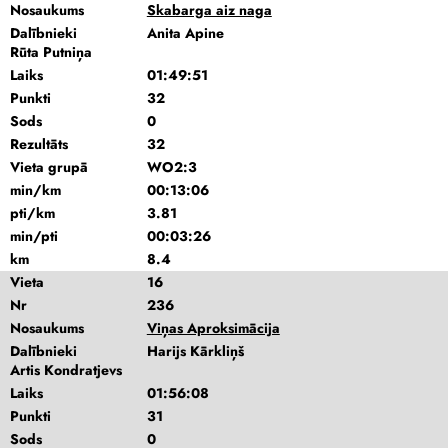
Nosaukums
Skabarga aiz naga
Dalībnieki
Anita Apine
Rūta Putniņa
Laiks
01:49:51
Punkti
32
Sods
0
Rezultāts
32
Vieta grupā
WO2:3
min/km
00:13:06
pti/km
3.81
min/pti
00:03:26
km
8.4
Vieta
16
Nr
236
Nosaukums
Viņas Aproksimācija
Dalībnieki
Harijs Kārkliņš
Artis Kondratjevs
Laiks
01:56:08
Punkti
31
Sods
0