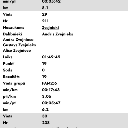
min/pti
00:05:42
km
8.1
Vieta
29
Nr
211
Nosaukums
Zvejnieki
Dalībnieki
Andris Zvejnieks
Andra Zvejniece
Gustavs Zvejnieks
Alise Zvejniece
Laiks
01:49:49
Punkti
19
Sods
0
Rezultāts
19
Vieta grupā
FAM2:6
min/km
00:17:43
pti/km
3.06
min/pti
00:05:47
km
6.2
Vieta
30
Nr
238