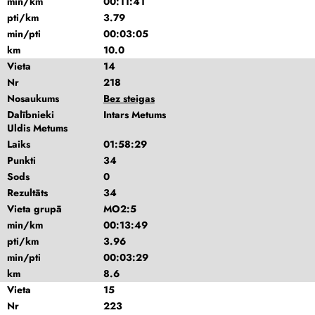
min/km
00:11:41
pti/km
3.79
min/pti
00:03:05
km
10.0
Vieta
14
Nr
218
Nosaukums
Bez steigas
Dalībnieki
Intars Metums
Uldis Metums
Laiks
01:58:29
Punkti
34
Sods
0
Rezultāts
34
Vieta grupā
MO2:5
min/km
00:13:49
pti/km
3.96
min/pti
00:03:29
km
8.6
Vieta
15
Nr
223