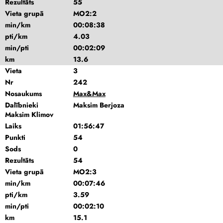
Rezultāts
55
Vieta grupā
MO2:2
min/km
00:08:38
pti/km
4.03
min/pti
00:02:09
km
13.6
Vieta
3
Nr
242
Nosaukums
Max&Max
Dalībnieki
Maksim Berjoza
Maksim Klimov
Laiks
01:56:47
Punkti
54
Sods
0
Rezultāts
54
Vieta grupā
MO2:3
min/km
00:07:46
pti/km
3.59
min/pti
00:02:10
km
15.1