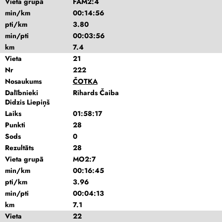
Vieta grupā
FAM2:4
min/km
00:14:56
pti/km
3.80
min/pti
00:03:56
km
7.4
Vieta
21
Nr
222
Nosaukums
ČOTKA
Dalībnieki
Rihards Čaiba
Didzis Liepiņš
Laiks
01:58:17
Punkti
28
Sods
0
Rezultāts
28
Vieta grupā
MO2:7
min/km
00:16:45
pti/km
3.96
min/pti
00:04:13
km
7.1
Vieta
22