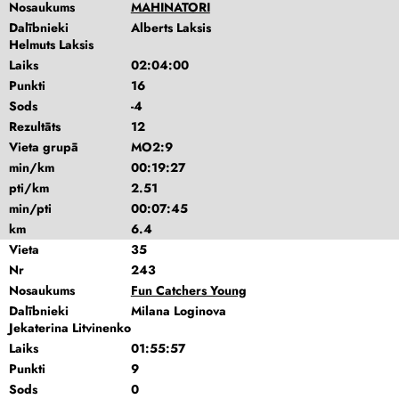
Nosaukums
MAHINATORI
Dalībnieki
Alberts Laksis
Helmuts Laksis
Laiks
02:04:00
Punkti
16
Sods
-4
Rezultāts
12
Vieta grupā
MO2:9
min/km
00:19:27
pti/km
2.51
min/pti
00:07:45
km
6.4
Vieta
35
Nr
243
Nosaukums
Fun Catchers Young
Dalībnieki
Milana Loginova
Jekaterina Litvinenko
Laiks
01:55:57
Punkti
9
Sods
0