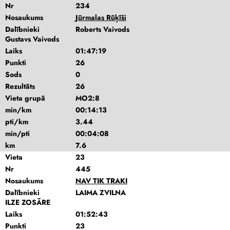
Nr
234
Nosaukums
Jūrmalas Rūķīši
Dalībnieki
Roberts Vaivods
Gustavs Vaivods
Laiks
01:47:19
Punkti
26
Sods
0
Rezultāts
26
Vieta grupā
MO2:8
min/km
00:14:13
pti/km
3.44
min/pti
00:04:08
km
7.6
Vieta
23
Nr
445
Nosaukums
NAV TIK TRAKI
Dalībnieki
LAIMA ZVILNA
ILZE ZOSĀRE
Laiks
01:52:43
Punkti
23