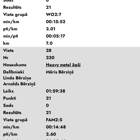
Sods
0
Rezultāts
21
Vieta grupā
WO2:7
min/km
00:15:52
pti/km
3.01
min/pti
00:05:17
km
7.0
Vieta
28
Nr
230
Nosaukums
Heavy metal āpši
Dalībnieki
Māris Bērziņš
Linda Bērziņa
Arnolds Bērziņš
Laiks
01:59:38
Punkti
21
Sods
0
Rezultāts
21
Vieta grupā
FAM2:5
min/km
00:14:48
pti/km
2.60