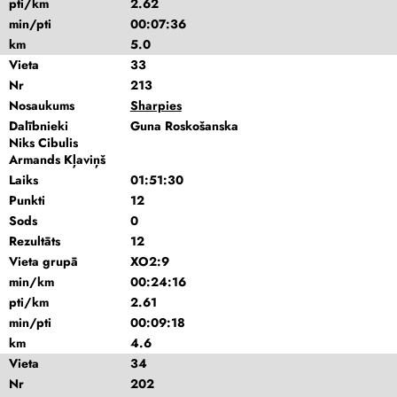
pti/km
2.62
min/pti
00:07:36
km
5.0
Vieta
33
Nr
213
Nosaukums
Sharpies
Dalībnieki
Guna Roskošanska
Niks Cibulis
Armands Kļaviņš
Laiks
01:51:30
Punkti
12
Sods
0
Rezultāts
12
Vieta grupā
XO2:9
min/km
00:24:16
pti/km
2.61
min/pti
00:09:18
km
4.6
Vieta
34
Nr
202