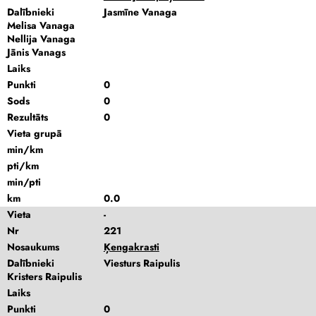
Dalībnieki
Jasmīne Vanaga
Melisa Vanaga
Nellija Vanaga
Jānis Vanags
Laiks
Punkti
0
Sods
0
Rezultāts
0
Vieta grupā
min/km
pti/km
min/pti
km
0.0
Vieta
-
Nr
221
Nosaukums
Ķengakrasti
Dalībnieki
Viesturs Raipulis
Kristers Raipulis
Laiks
Punkti
0