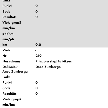
Laiks
Punkti
0
Sods
0
Rezultāts
0
Vieta grupā
min/km
pti/km
min/pti
km
0.0
Vieta
-
Nr
219
Nosaukums
Pitagora slapjās bikses
Dalībnieki
Dace Zumberga
Ance Zumberga
Laiks
Punkti
0
Sods
0
Rezultāts
0
Vieta grupā
min/km