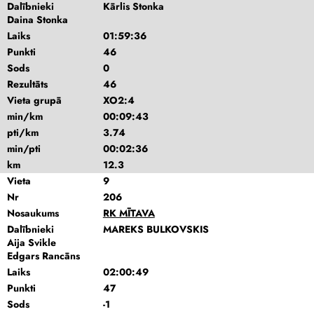
Dalībnieki
Kārlis Stonka
Daina Stonka
Laiks
01:59:36
Punkti
46
Sods
0
Rezultāts
46
Vieta grupā
XO2:4
min/km
00:09:43
pti/km
3.74
min/pti
00:02:36
km
12.3
Vieta
9
Nr
206
Nosaukums
RK MĪTAVA
Dalībnieki
MAREKS BULKOVSKIS
Aija Svikle
Edgars Rancāns
Laiks
02:00:49
Punkti
47
Sods
-1