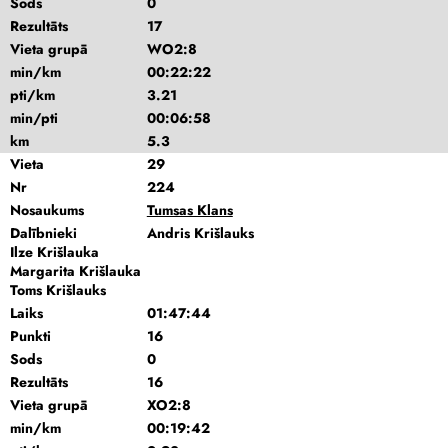
Sods
0
Rezultāts
17
Vieta grupā
WO2:8
min/km
00:22:22
pti/km
3.21
min/pti
00:06:58
km
5.3
Vieta
29
Nr
224
Nosaukums
Tumsas Klans
Dalībnieki
Andris Krišlauks
Ilze Krišlauka
Margarita Krišlauka
Toms Krišlauks
Laiks
01:47:44
Punkti
16
Sods
0
Rezultāts
16
Vieta grupā
XO2:8
min/km
00:19:42