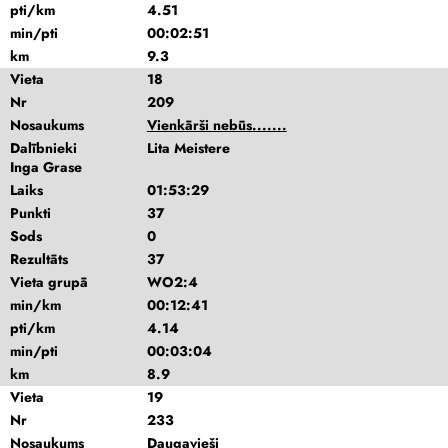
pti/km
4.51
min/pti
00:02:51
km
9.3
Vieta
18
Nr
209
Nosaukums
Vienkārši nebūs.......
Dalībnieki
Lita Meistere
Inga Grase
Laiks
01:53:29
Punkti
37
Sods
0
Rezultāts
37
Vieta grupā
WO2:4
min/km
00:12:41
pti/km
4.14
min/pti
00:03:04
km
8.9
Vieta
19
Nr
233
Nosaukums
Daugavieši