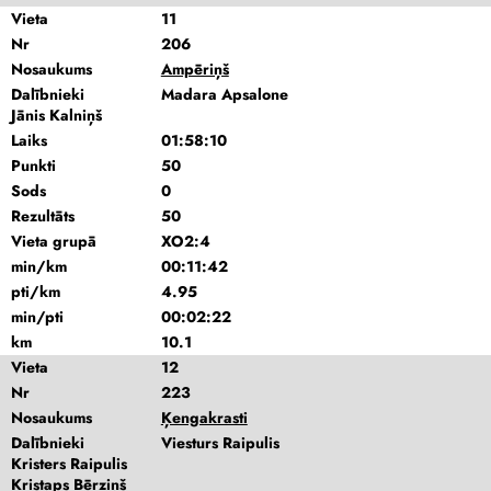
Vieta
11
Nr
206
Nosaukums
Ampēriņš
Dalībnieki
Madara Apsalone
Jānis Kalniņš
Laiks
01:58:10
Punkti
50
Sods
0
Rezultāts
50
Vieta grupā
XO2:4
min/km
00:11:42
pti/km
4.95
min/pti
00:02:22
km
10.1
Vieta
12
Nr
223
Nosaukums
Ķengakrasti
Dalībnieki
Viesturs Raipulis
Kristers Raipulis
Kristaps Bērziņš