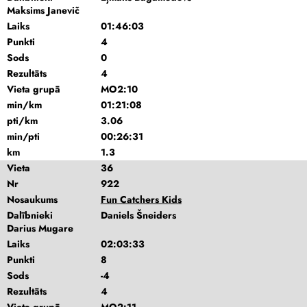
Maksims Janevič
Laiks
01:46:03
Punkti
4
Sods
0
Rezultāts
4
Vieta grupā
MO2:10
min/km
01:21:08
pti/km
3.06
min/pti
00:26:31
km
1.3
Vieta
36
Nr
922
Nosaukums
Fun Catchers Kids
Dalībnieki
Daniels Šneiders
Darius Mugare
Laiks
02:03:33
Punkti
8
Sods
-4
Rezultāts
4