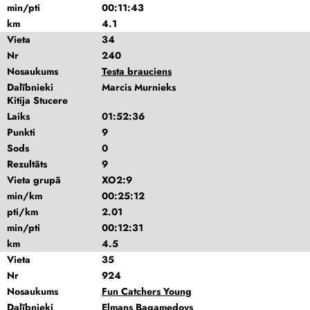
min/pti
00:11:43
km
4.1
Vieta
34
Nr
240
Nosaukums
Testa brauciens
Dalībnieki
Marcis Murnieks
Kitija Stucere
Laiks
01:52:36
Punkti
9
Sods
0
Rezultāts
9
Vieta grupā
XO2:9
min/km
00:25:12
pti/km
2.01
min/pti
00:12:31
km
4.5
Vieta
35
Nr
924
Nosaukums
Fun Catchers Young
Dalībnieki
Eļmans Bagamedovs