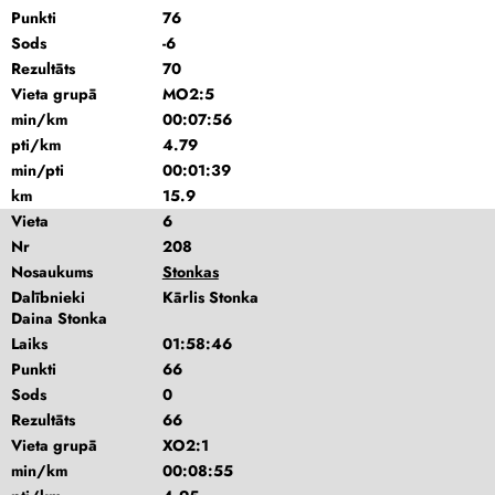
Punkti
76
Sods
-6
Rezultāts
70
Vieta grupā
MO2:5
min/km
00:07:56
pti/km
4.79
min/pti
00:01:39
km
15.9
Vieta
6
Nr
208
Nosaukums
Stonkas
Dalībnieki
Kārlis Stonka
Daina Stonka
Laiks
01:58:46
Punkti
66
Sods
0
Rezultāts
66
Vieta grupā
XO2:1
min/km
00:08:55