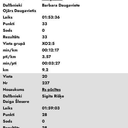
Dalībnieki
Barbara Daugaviete
Ojārs Daugavietis
Laiks
01:53:36
Punkti
33
Sods
0
Rezultāts
33
Vieta grupā
XO2:5
min/km
00:12:17
pti/km
3.57
min/pti
00:03:27
km
9.2
Vieta
20
Nr
237
Nosaukums
Rs pūcītes
Dalībnieki
Sigita Rišķe
Daiga Šlesere
Laiks
01:59:03
Punkti
28
Sods
0
Rezultāts
28