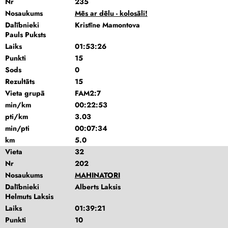
Nr
235
Nosaukums
Mēs ar dēlu - kolosāli!
Dalībnieki
Kristīne Mamontova
Pauls Puksts
Laiks
01:53:26
Punkti
15
Sods
0
Rezultāts
15
Vieta grupā
FAM2:7
min/km
00:22:53
pti/km
3.03
min/pti
00:07:34
km
5.0
Vieta
32
Nr
202
Nosaukums
MAHINATORI
Dalībnieki
Alberts Laksis
Helmuts Laksis
Laiks
01:39:21
Punkti
10