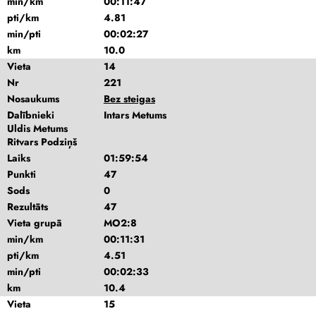
min/km
00:11:47
pti/km
4.81
min/pti
00:02:27
km
10.0
Vieta
14
Nr
221
Nosaukums
Bez steigas
Dalībnieki
Intars Metums
Uldis Metums
Ritvars Podziņš
Laiks
01:59:54
Punkti
47
Sods
0
Rezultāts
47
Vieta grupā
MO2:8
min/km
00:11:31
pti/km
4.51
min/pti
00:02:33
km
10.4
Vieta
15