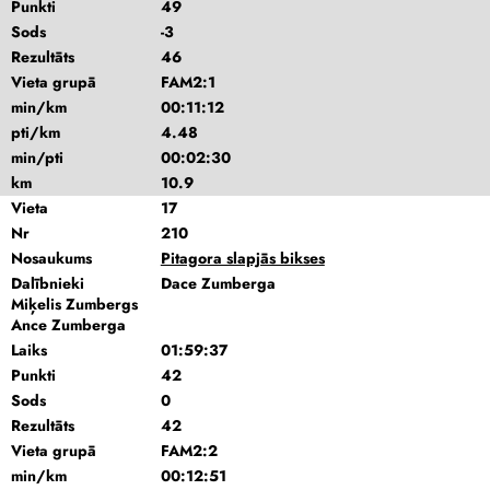
Punkti
49
Sods
-3
Rezultāts
46
Vieta grupā
FAM2:1
min/km
00:11:12
pti/km
4.48
min/pti
00:02:30
km
10.9
Vieta
17
Nr
210
Nosaukums
Pitagora slapjās bikses
Dalībnieki
Dace Zumberga
Miķelis Zumbergs
Ance Zumberga
Laiks
01:59:37
Punkti
42
Sods
0
Rezultāts
42
Vieta grupā
FAM2:2
min/km
00:12:51