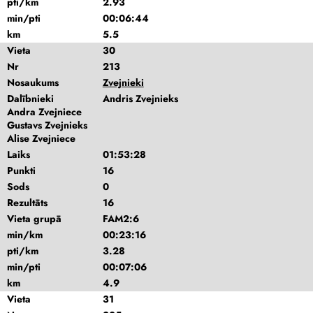
pti/km
2.93
min/pti
00:06:44
km
5.5
Vieta
30
Nr
213
Nosaukums
Zvejnieki
Dalībnieki
Andris Zvejnieks
Andra Zvejniece
Gustavs Zvejnieks
Alise Zvejniece
Laiks
01:53:28
Punkti
16
Sods
0
Rezultāts
16
Vieta grupā
FAM2:6
min/km
00:23:16
pti/km
3.28
min/pti
00:07:06
km
4.9
Vieta
31