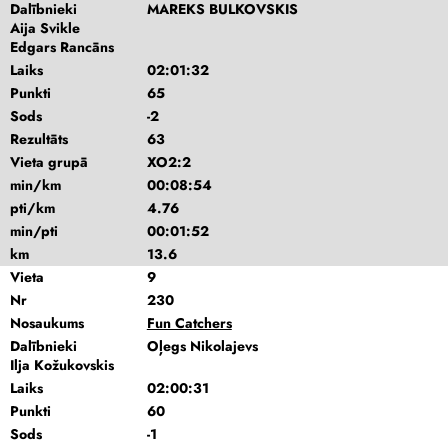
Dalībnieki
MAREKS BULKOVSKIS
Aija Svikle
Edgars Rancāns
Laiks
02:01:32
Punkti
65
Sods
-2
Rezultāts
63
Vieta grupā
XO2:2
min/km
00:08:54
pti/km
4.76
min/pti
00:01:52
km
13.6
Vieta
9
Nr
230
Nosaukums
Fun Catchers
Dalībnieki
Oļegs Nikolajevs
Ilja Kožukovskis
Laiks
02:00:31
Punkti
60
Sods
-1