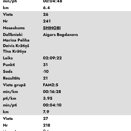
min/pti
00:04:48
km
6.4
Vieta
26
Nr
241
Nosaukums
SHINOBI
Dalībnieki
Aigars Bogdanovs
Marina Peliha
Deivis Krātiņš
Tīna Krātiņa
Laiks
02:09:22
Punkti
31
Sods
-10
Rezultāts
21
Vieta grupā
FAM2:5
min/km
00:16:28
pti/km
3.95
min/pti
00:04:10
km
7.9
Vieta
27
Nr
218