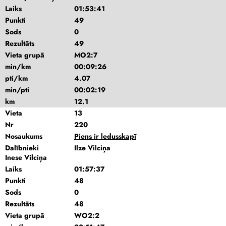
Laiks
01:53:41
Punkti
49
Sods
0
Rezultāts
49
Vieta grupā
MO2:7
min/km
00:09:26
pti/km
4.07
min/pti
00:02:19
km
12.1
Vieta
13
Nr
220
Nosaukums
Piens ir ledusskapī
Dalībnieki
Ilze Vilciņa
Inese Vilciņa
Laiks
01:57:37
Punkti
48
Sods
0
Rezultāts
48
Vieta grupā
WO2:2