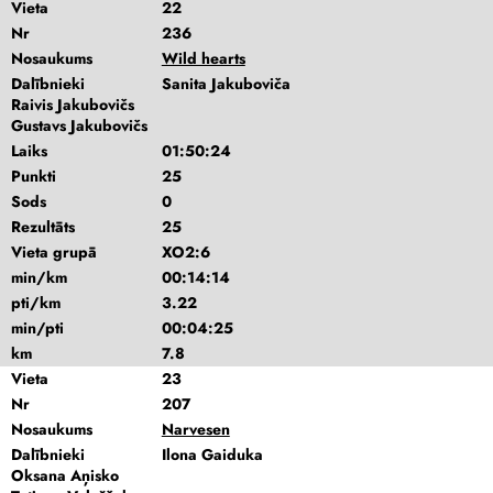
Vieta
22
Nr
236
Nosaukums
Wild hearts
Dalībnieki
Sanita Jakuboviča
Raivis Jakubovičs
Gustavs Jakubovičs
Laiks
01:50:24
Punkti
25
Sods
0
Rezultāts
25
Vieta grupā
XO2:6
min/km
00:14:14
pti/km
3.22
min/pti
00:04:25
km
7.8
Vieta
23
Nr
207
Nosaukums
Narvesen
Dalībnieki
Ilona Gaiduka
Oksana Aņisko