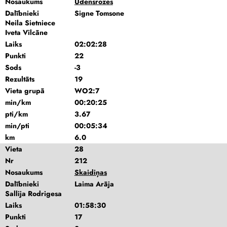
Nosaukums
Ūdensrozes
Dalībnieki
Signe Tomsone
Neila Sietniece
Iveta Vilcāne
Laiks
02:02:28
Punkti
22
Sods
-3
Rezultāts
19
Vieta grupā
WO2:7
min/km
00:20:25
pti/km
3.67
min/pti
00:05:34
km
6.0
Vieta
28
Nr
212
Nosaukums
Skaidiņas
Dalībnieki
Laima Arāja
Sallija Rodrigesa
Laiks
01:58:30
Punkti
17