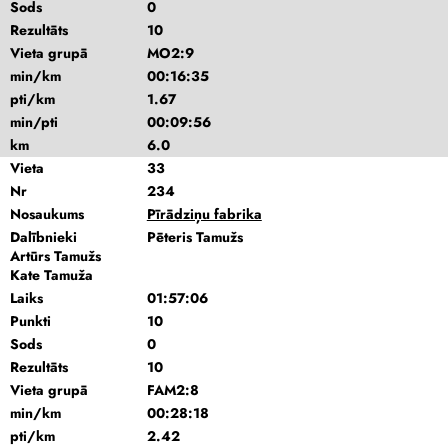
Sods
0
Rezultāts
10
Vieta grupā
MO2:9
min/km
00:16:35
pti/km
1.67
min/pti
00:09:56
km
6.0
Vieta
33
Nr
234
Nosaukums
Pīrādziņu fabrika
Dalībnieki
Pēteris Tamužs
Artūrs Tamužs
Kate Tamuža
Laiks
01:57:06
Punkti
10
Sods
0
Rezultāts
10
Vieta grupā
FAM2:8
min/km
00:28:18
pti/km
2.42