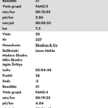
Rezultāts
21
Vieta grupā
FAM2:3
min/km
00:15:52
pti/km
2.86
min/pti
00:05:33
km
7.3
Vieta
25
Nr
227
Nosaukums
Skudras & Co
Dalībnieki
Liene Mekša
Madara Skudra
Miks Skudra
Agita Švītiņa
Laiks
02:04:48
Punkti
26
Sods
-5
Rezultāts
21
Vieta grupā
FAM2:4
min/km
00:19:23
pti/km
4.04