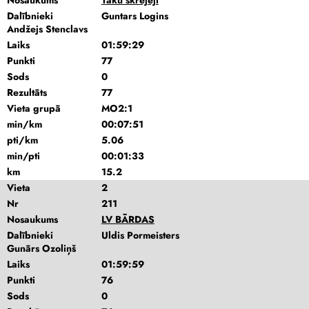
Nosaukums
Taku skrējēji
Dalībnieki
Guntars Logins
Andžejs Stenclavs
Laiks
01:59:29
Punkti
77
Sods
0
Rezultāts
77
Vieta grupā
MO2:1
min/km
00:07:51
pti/km
5.06
min/pti
00:01:33
km
15.2
Vieta
2
Nr
211
Nosaukums
LV BĀRDAS
Dalībnieki
Uldis Pormeisters
Gunārs Ozoliņš
Laiks
01:59:59
Punkti
76
Sods
0