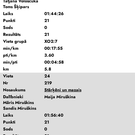
Tatjana Vološčuka
Toms Šķipars
Laiks
01:44:26
Punkti
21
Sods
0
Rezultāts
21
Vieta grupā
XO2:7
min/km
00:17:55
pti/km
3.60
min/pti
00:04:58
km
5.8
Vieta
24
Nr
219
Nosaukums
Stārķēni un mazais
Dalībnieki
Maija Miruškina
Māris Miruškins
Sandis Miruškins
Laiks
01:56:40
Punkti
21
Sods
0