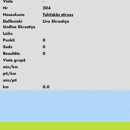
Vieta
-
Nr
204
Nosaukums
Taktiskās stirnas
Dalībnieki
Līva Skrastiņa
Undīne Skrastiņa
Laiks
Punkti
0
Sods
0
Rezultāts
0
Vieta grupā
min/km
pti/km
min/pti
km
0.0