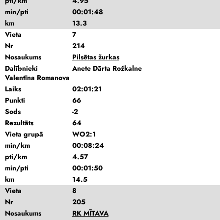
pti/km
4.95
min/pti
00:01:48
km
13.3
Vieta
7
Nr
214
Nosaukums
Pilsētas žurkas
Dalībnieki
Anete Dārta Rožkalne
Valentīna Romanova
Laiks
02:01:21
Punkti
66
Sods
-2
Rezultāts
64
Vieta grupā
WO2:1
min/km
00:08:24
pti/km
4.57
min/pti
00:01:50
km
14.5
Vieta
8
Nr
205
Nosaukums
RK MĪTAVA