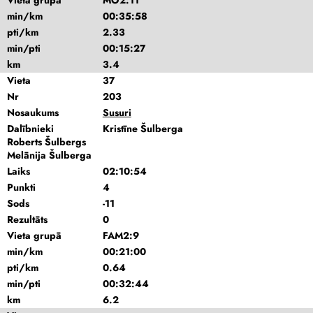
Vieta grupā
MO2:11
min/km
00:35:58
pti/km
2.33
min/pti
00:15:27
km
3.4
Vieta
37
Nr
203
Nosaukums
Susuri
Dalībnieki
Kristīne Šulberga
Roberts Šulbergs
Melānija Šulberga
Laiks
02:10:54
Punkti
4
Sods
-11
Rezultāts
0
Vieta grupā
FAM2:9
min/km
00:21:00
pti/km
0.64
min/pti
00:32:44
km
6.2