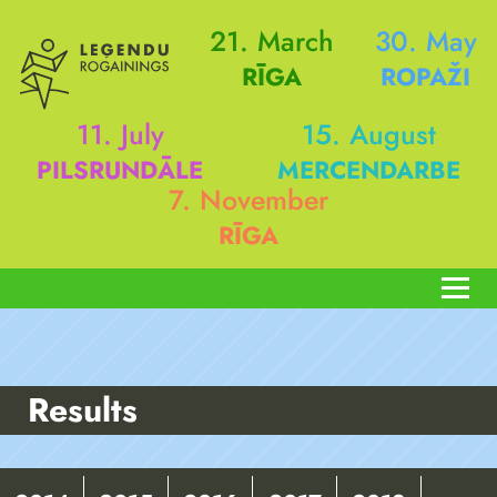
21. March
30. May
RĪGA
ROPAŽI
11. July
15. August
PILSRUNDĀLE
MERCENDARBE
7. November
RĪGA
Results