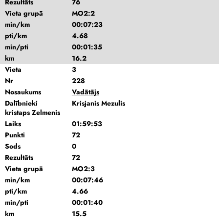
Rezultāts
76
Vieta grupā
MO2:2
min/km
00:07:23
pti/km
4.68
min/pti
00:01:35
km
16.2
Vieta
3
Nr
228
Nosaukums
Vadātājs
Dalībnieki
Krisjanis Mezulis
kristaps Zelmenis
Laiks
01:59:53
Punkti
72
Sods
0
Rezultāts
72
Vieta grupā
MO2:3
min/km
00:07:46
pti/km
4.66
min/pti
00:01:40
km
15.5