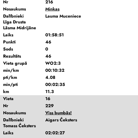
Nr
216
Nosaukums
Minkas
Dalībnieki
Lauma Muceniece
Līga Drusta
Lāsma Midrijāne
Laiks
01:58:51
Punkti
46
Sods
0
Rezultāts
46
Vieta grupā
WO2:3
min/km
00:10:32
pti/km
4.08
min/pti
00:02:35
km
11.3
Vieta
16
Nr
229
Nosaukums
Viss bumbās!
Dalībnieki
Aigars Čeksters
Tomass Čeksters
Laiks
02:02:27