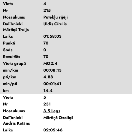
Vieta
4
Nr
215
Nosaukums
Putekļu rijēji
Dalībnieki
Uldis Cīrulis
Mārtiņš Treijs
Laiks
01:58:03
Punkti
70
Sods
0
Rezultāts
70
Vieta grupā
MO2:4
min/km
00:08:13
pti/km
4.88
min/pti
00:01:41
km
14.4
Vieta
5
Nr
231
Nosaukums
3.5 Legs
Dalībnieki
Mārtiņš Ozoliņš
Andris Kotāns
Laiks
02:05:46