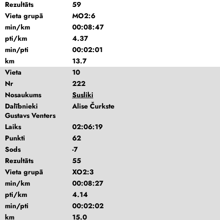
Rezultāts
59
Vieta grupā
MO2:6
min/km
00:08:47
pti/km
4.37
min/pti
00:02:01
km
13.7
Vieta
10
Nr
222
Nosaukums
Susliki
Dalībnieki
Alise Čurkste
Gustavs Venters
Laiks
02:06:19
Punkti
62
Sods
-7
Rezultāts
55
Vieta grupā
XO2:3
min/km
00:08:27
pti/km
4.14
min/pti
00:02:02
km
15.0