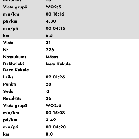
Vieta grupā
WO2:5
min/km
00:18:16
pti/km
4.30
min/pti
00:04:15
km
6.5
Vieta
21
Nr
226
Nosaukums
Māsas
Dalībnieki
Iveta Kukule
Dace Kukule
Laiks
02:01:26
Punkti
28
Sods
-2
Rezultāts
26
Vieta grupā
WO2:6
min/km
00:15:08
pti/km
3.49
min/pti
00:04:20
km
8.0