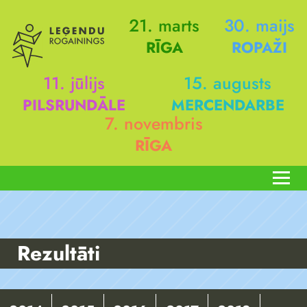
21. marts
30. maijs
RĪGA
ROPAŽI
11. jūlijs
15. augusts
PILSRUNDĀLE
MERCENDARBE
7. novembris
RĪGA
Rezultāti