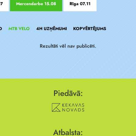
07
Mercendarbe 15.08
Rīga 07.11
O
MTB VELO
4H UZŅĒMUMI
KOPVĒRTĒJUMS
Rezultāti vēl nav publicēti.
Piedāvā:
Atbalsta: