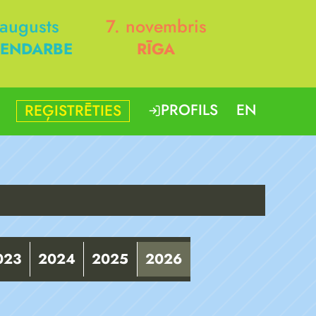
 augusts
7. novembris
ENDARBE
RĪGA
PROFILS
EN
REĢISTRĒTIES
023
2024
2025
2026