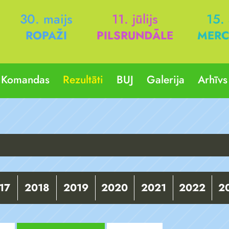
30. maijs
11. jūlijs
15.
ROPAŽI
PILSRUNDĀLE
MERC
Komandas
Rezultāti
BUJ
Galerija
Arhīvs
17
2018
2019
2020
2021
2022
2