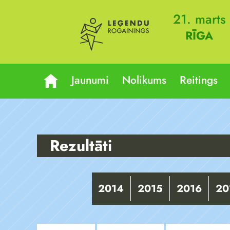
21. marts
RĪGA
Jaunumi
Nolikums
Reitings
Rezultāti
2014
2015
2016
20