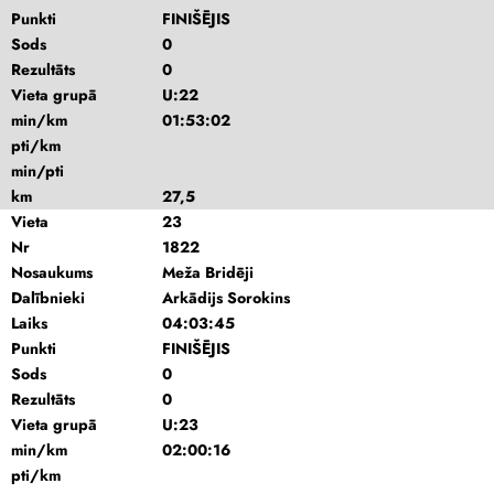
Punkti
FINIŠĒJIS
Sods
0
Rezultāts
0
Vieta grupā
U:22
min/km
01:53:02
pti/km
min/pti
km
27,5
Vieta
23
Nr
1822
Nosaukums
Meža Bridēji
Dalībnieki
Arkādijs Sorokins
Laiks
04:03:45
Punkti
FINIŠĒJIS
Sods
0
Rezultāts
0
Vieta grupā
U:23
min/km
02:00:16
pti/km