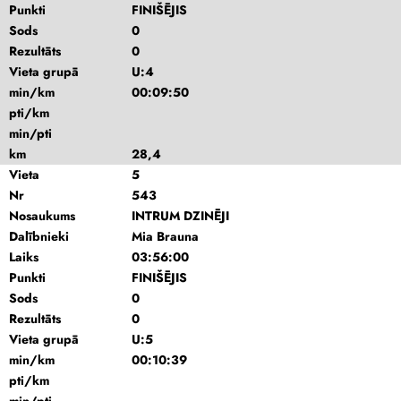
Punkti
FINIŠĒJIS
Sods
0
Rezultāts
0
Vieta grupā
U:4
min/km
00:09:50
pti/km
min/pti
km
28,4
Vieta
5
Nr
543
Nosaukums
INTRUM DZINĒJI
Dalībnieki
Mia Brauna
Laiks
03:56:00
Punkti
FINIŠĒJIS
Sods
0
Rezultāts
0
Vieta grupā
U:5
min/km
00:10:39
pti/km