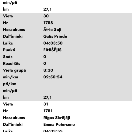
min/pti
km
27,1
Vieta
30
Nr
1788
Nosaukums
Ātrie Soļi
Dalībnieki
Gatis Priede
Laiks
04:03:50
Punkti
FINIŠĒJIS
Sods
0
Rezultāts
0
Vieta grupā
U:30
min/km
02:50:54
pti/km
min/pti
km
27,1
Vieta
31
Nr
1781
Nosaukums
Rīgas Skrējēji
Dalībnieki
Emma Petersone
Laiks
04:03:55