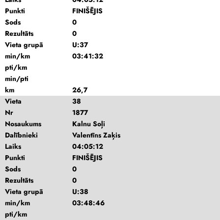
Punkti
FINIŠĒJIS
Sods
0
Rezultāts
0
Vieta grupā
U:37
min/km
03:41:32
pti/km
min/pti
km
26,7
Vieta
38
Nr
1877
Nosaukums
Kalnu Soļi
Dalībnieki
Valentīns Zaķis
Laiks
04:05:12
Punkti
FINIŠĒJIS
Sods
0
Rezultāts
0
Vieta grupā
U:38
min/km
03:48:46
pti/km