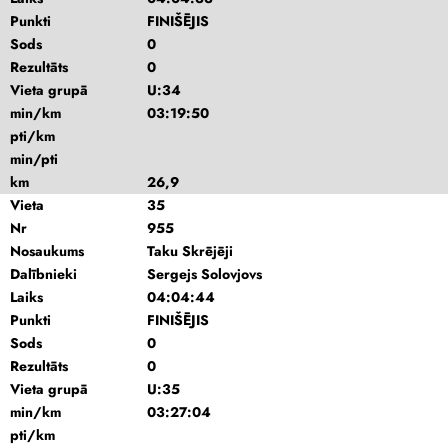
Punkti
FINIŠĒJIS
Sods
0
Rezultāts
0
Vieta grupā
U:34
min/km
03:19:50
pti/km
min/pti
km
26,9
Vieta
35
Nr
955
Nosaukums
Taku Skrējēji
Dalībnieki
Sergejs Solovjovs
Laiks
04:04:44
Punkti
FINIŠĒJIS
Sods
0
Rezultāts
0
Vieta grupā
U:35
min/km
03:27:04
pti/km