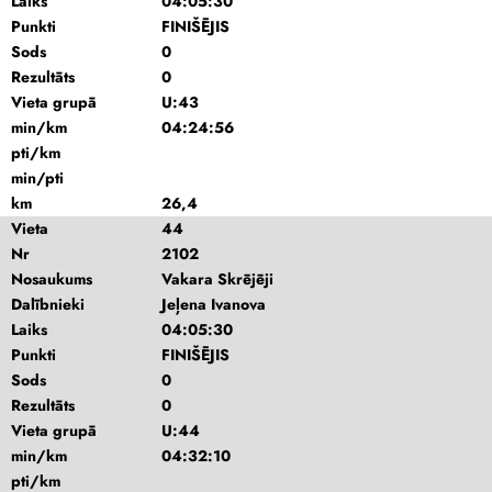
Laiks
04:05:30
Punkti
FINIŠĒJIS
Sods
0
Rezultāts
0
Vieta grupā
U:43
min/km
04:24:56
pti/km
min/pti
km
26,4
Vieta
44
Nr
2102
Nosaukums
Vakara Skrējēji
Dalībnieki
Jeļena Ivanova
Laiks
04:05:30
Punkti
FINIŠĒJIS
Sods
0
Rezultāts
0
Vieta grupā
U:44
min/km
04:32:10
pti/km