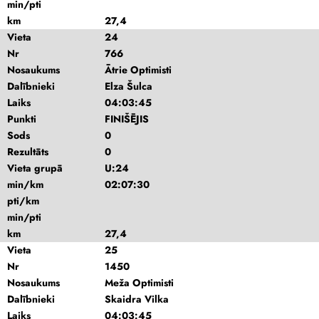
min/pti
km
27,4
Vieta
24
Nr
766
Nosaukums
Ātrie Optimisti
Dalībnieki
Elza Šulca
Laiks
04:03:45
Punkti
FINIŠĒJIS
Sods
0
Rezultāts
0
Vieta grupā
U:24
min/km
02:07:30
pti/km
min/pti
km
27,4
Vieta
25
Nr
1450
Nosaukums
Meža Optimisti
Dalībnieki
Skaidra Vilka
Laiks
04:03:45