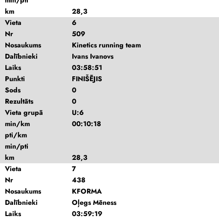
min/pti
km
28,3
Vieta
6
Nr
509
Nosaukums
Kinetics running team
Dalībnieki
Ivans Ivanovs
Laiks
03:58:51
Punkti
FINIŠĒJIS
Sods
0
Rezultāts
0
Vieta grupā
U:6
min/km
00:10:18
pti/km
min/pti
km
28,3
Vieta
7
Nr
438
Nosaukums
KFORMA
Dalībnieki
Oļegs Mēness
Laiks
03:59:19