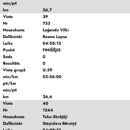
min/pti
km
26,7
Vieta
39
Nr
733
Nosaukums
Leģendu Vilki
Dalībnieki
Rasma Lapsa
Laiks
04:05:12
Punkti
FINIŠĒJIS
Sods
0
Rezultāts
0
Vieta grupā
U:39
min/km
03:56:00
pti/km
min/pti
km
26,6
Vieta
40
Nr
1244
Nosaukums
Taku Skrējēji
Dalībnieki
Staņislavs Bērziņš