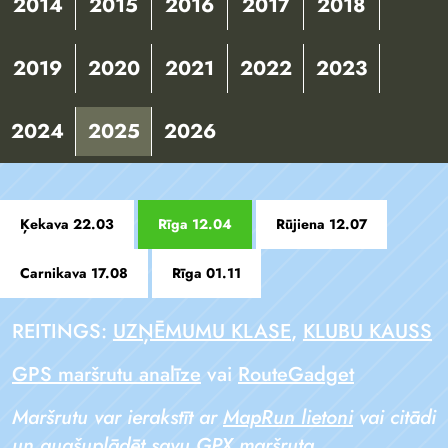
2014
2015
2016
2017
2018
2019
2020
2021
2022
2023
2024
2025
2026
Ķekava 22.03
Rīga 12.04
Rūjiena 12.07
Carnikava 17.08
Rīga 01.11
REITINGS:
UZŅĒMUMU KLASE
,
KLUBU KAUSS
GPS maršrutu analīze
vai
RouteGadget
Maršrutu var ierakstīt ar
MapRun lietoni
vai citādi
un augšuplādēt savu GPX maršruta