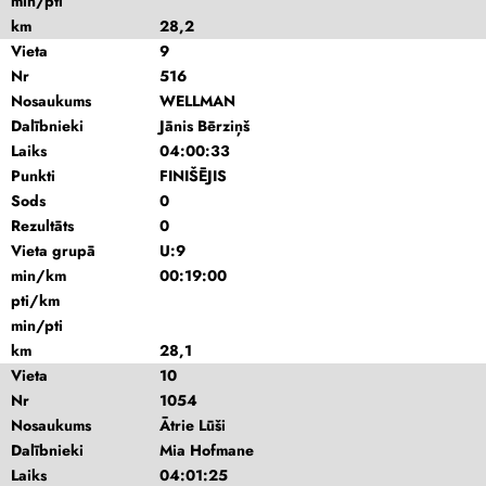
min/pti
km
28,2
Vieta
9
Nr
516
Nosaukums
WELLMAN
Dalībnieki
Jānis Bērziņš
Laiks
04:00:33
Punkti
FINIŠĒJIS
Sods
0
Rezultāts
0
Vieta grupā
U:9
min/km
00:19:00
pti/km
min/pti
km
28,1
Vieta
10
Nr
1054
Nosaukums
Ātrie Lūši
Dalībnieki
Mia Hofmane
Laiks
04:01:25