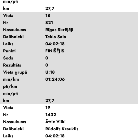
min/pti
km
27,7
Vieta
18
Nr
821
Nosaukums
Rīgas Skrējēji
Dalībnieki
Tekla Sala
Laiks
04:02:18
Punkti
FINIŠĒJIS
Sods
0
Rezultāts
0
Vieta grupā
U:18
min/km
01:24:06
pti/km
min/pti
km
27,7
Vieta
19
Nr
1432
Nosaukums
Ātrie Vilki
Dalībnieki
Rūdolfs Krauklis
Laiks
04:02:18