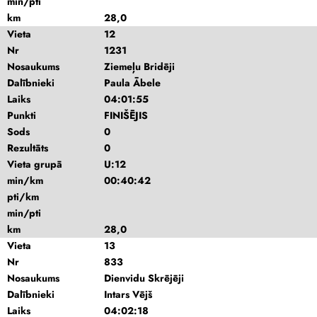
min/pti
km
28,0
Vieta
12
Nr
1231
Nosaukums
Ziemeļu Bridēji
Dalībnieki
Paula Ābele
Laiks
04:01:55
Punkti
FINIŠĒJIS
Sods
0
Rezultāts
0
Vieta grupā
U:12
min/km
00:40:42
pti/km
min/pti
km
28,0
Vieta
13
Nr
833
Nosaukums
Dienvidu Skrējēji
Dalībnieki
Intars Vējš
Laiks
04:02:18