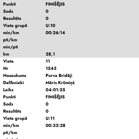
Punkti
FINIŠĒJIS
Sods
0
Rezultāts
0
Vieta grupā
U:10
min/km
00:26:14
pti/km
min/pti
km
28,1
Vieta
11
Nr
1543
Nosaukums
Purva Bridēji
Dalībnieki
Māris Krūmiņš
Laiks
04:01:25
Punkti
FINIŠĒJIS
Sods
0
Rezultāts
0
Vieta grupā
U:11
min/km
00:33:28
pti/km