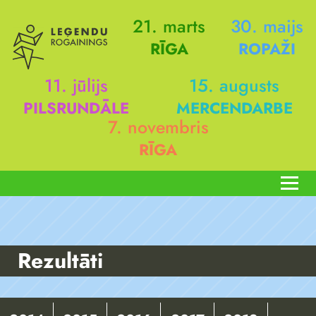
21. marts
30. maijs
RĪGA
ROPAŽI
11. jūlijs
15. augusts
PILSRUNDĀLE
MERCENDARBE
7. novembris
RĪGA
Rezultāti