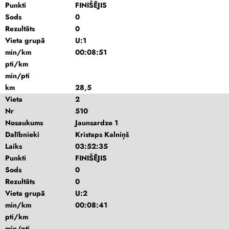
Punkti
FINIŠĒJIS
Sods
0
Rezultāts
0
Vieta grupā
U:1
min/km
00:08:51
pti/km
min/pti
km
28,5
Vieta
2
Nr
510
Nosaukums
Jaunsardze 1
Dalībnieki
Kristaps Kalniņš
Laiks
03:52:35
Punkti
FINIŠĒJIS
Sods
0
Rezultāts
0
Vieta grupā
U:2
min/km
00:08:41
pti/km
min/pti