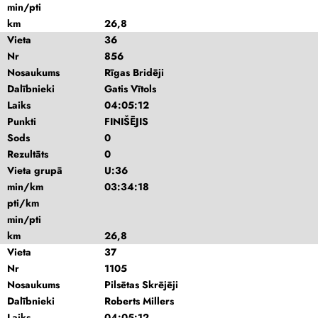
min/pti
km
26,8
Vieta
36
Nr
856
Nosaukums
Rīgas Bridēji
Dalībnieki
Gatis Vītols
Laiks
04:05:12
Punkti
FINIŠĒJIS
Sods
0
Rezultāts
0
Vieta grupā
U:36
min/km
03:34:18
pti/km
min/pti
km
26,8
Vieta
37
Nr
1105
Nosaukums
Pilsētas Skrējēji
Dalībnieki
Roberts Millers
Laiks
04:05:12