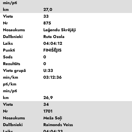
min/pti
km
27,0
Vieta
33
Nr
875
Nosaukums
Leģendu Skrējēji
Dalībnieki
Ruta Ozola
Laiks
04:04:12
Punkti
FINIŠĒJIS
Sods
0
Rezultāts
0
Vieta grupā
U:33
min/km
03:12:36
pti/km
min/pti
km
26,9
Vieta
34
Nr
1701
Nosaukums
Meža Soļi
Dalībnieki
Raimonds Veiss
Laiks
04:04:33