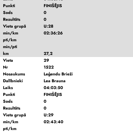
Punkti
FINIŠĒJIS
Sods
0
Rezultāts
0
Vieta grupā
U:28
min/km
02:36:26
pti/km
min/pti
km
27,2
Vieta
29
Nr
1522
Nosaukums
Leģendu Brieži
Dalībnieki
Lea Brauna
Laiks
04:03:50
Punkti
FINIŠĒJIS
Sods
0
Rezultāts
0
Vieta grupā
U:29
min/km
02:43:40
pti/km