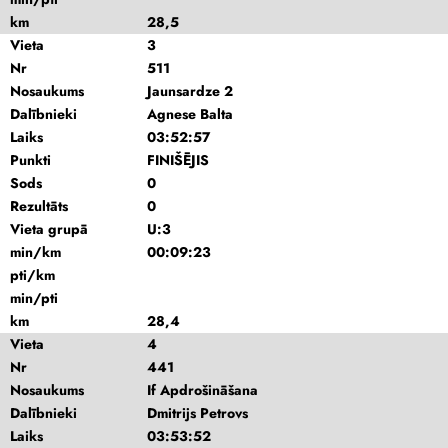
km
28,5
Vieta
3
Nr
511
Nosaukums
Jaunsardze 2
Dalībnieki
Agnese Balta
Laiks
03:52:57
Punkti
FINIŠĒJIS
Sods
0
Rezultāts
0
Vieta grupā
U:3
min/km
00:09:23
pti/km
min/pti
km
28,4
Vieta
4
Nr
441
Nosaukums
If Apdrošināšana
Dalībnieki
Dmitrijs Petrovs
Laiks
03:53:52