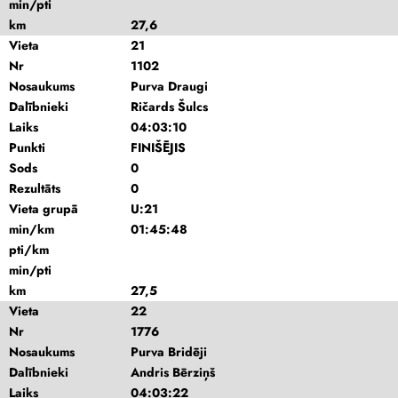
min/pti
km
27,6
Vieta
21
Nr
1102
Nosaukums
Purva Draugi
Dalībnieki
Ričards Šulcs
Laiks
04:03:10
Punkti
FINIŠĒJIS
Sods
0
Rezultāts
0
Vieta grupā
U:21
min/km
01:45:48
pti/km
min/pti
km
27,5
Vieta
22
Nr
1776
Nosaukums
Purva Bridēji
Dalībnieki
Andris Bērziņš
Laiks
04:03:22