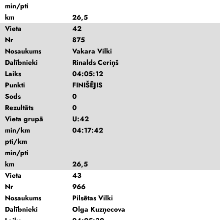
min/pti
km
26,5
Vieta
42
Nr
875
Nosaukums
Vakara Vilki
Dalībnieki
Rinalds Ceriņš
Laiks
04:05:12
Punkti
FINIŠĒJIS
Sods
0
Rezultāts
0
Vieta grupā
U:42
min/km
04:17:42
pti/km
min/pti
km
26,5
Vieta
43
Nr
966
Nosaukums
Pilsētas Vilki
Dalībnieki
Olga Kuzņecova