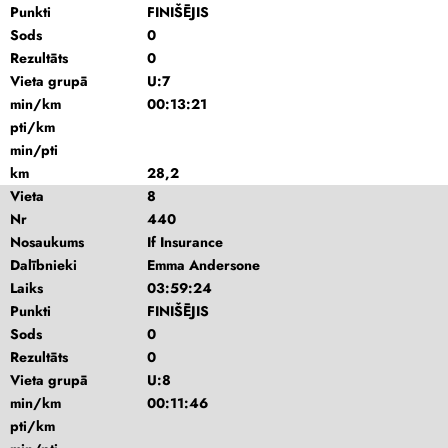
Punkti
FINIŠĒJIS
Sods
0
Rezultāts
0
Vieta grupā
U:7
min/km
00:13:21
pti/km
min/pti
km
28,2
Vieta
8
Nr
440
Nosaukums
If Insurance
Dalībnieki
Emma Andersone
Laiks
03:59:24
Punkti
FINIŠĒJIS
Sods
0
Rezultāts
0
Vieta grupā
U:8
min/km
00:11:46
pti/km