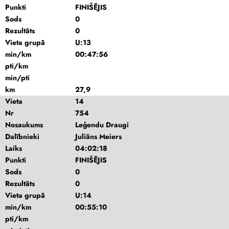
Punkti
FINIŠĒJIS
Sods
0
Rezultāts
0
Vieta grupā
U:13
min/km
00:47:56
pti/km
min/pti
km
27,9
Vieta
14
Nr
754
Nosaukums
Leģendu Draugi
Dalībnieki
Juliāns Meiers
Laiks
04:02:18
Punkti
FINIŠĒJIS
Sods
0
Rezultāts
0
Vieta grupā
U:14
min/km
00:55:10
pti/km