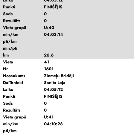
Laiks
04:05:12
Punkti
FINIŠĒJIS
Sods
0
Rezultāts
0
Vieta grupā
U:40
min/km
04:03:14
pti/km
min/pti
km
26,6
Vieta
41
Nr
1601
Nosaukums
Ziemeļu Bridēji
Dalībnieki
Sanita Leja
Laiks
04:05:12
Punkti
FINIŠĒJIS
Sods
0
Rezultāts
0
Vieta grupā
U:41
min/km
04:10:28
pti/km