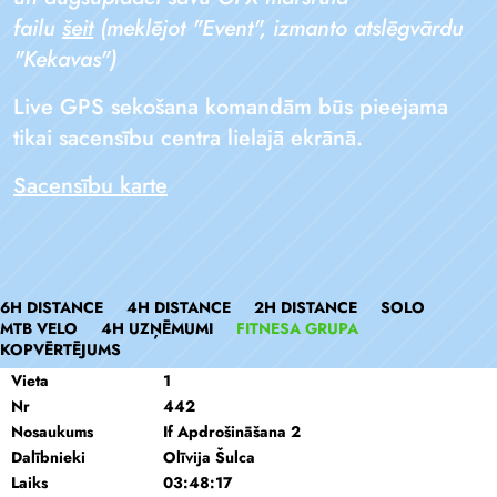
failu
šeit
(meklējot "Event", izmanto atslēgvārdu
"Kekavas")
Live GPS sekošana komandām būs pieejama
tikai sacensību centra lielajā ekrānā.
Sacensību karte
6H DISTANCE
4H DISTANCE
2H DISTANCE
SOLO
MTB VELO
4H UZŅĒMUMI
FITNESA GRUPA
KOPVĒRTĒJUMS
Vieta
1
Nr
442
Nosaukums
If Apdrošināšana 2
Dalībnieki
Olīvija Šulca
Laiks
03:48:17