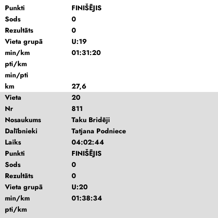
Punkti
FINIŠĒJIS
Sods
0
Rezultāts
0
Vieta grupā
U:19
min/km
01:31:20
pti/km
min/pti
km
27,6
Vieta
20
Nr
811
Nosaukums
Taku Bridēji
Dalībnieki
Tatjana Podniece
Laiks
04:02:44
Punkti
FINIŠĒJIS
Sods
0
Rezultāts
0
Vieta grupā
U:20
min/km
01:38:34
pti/km