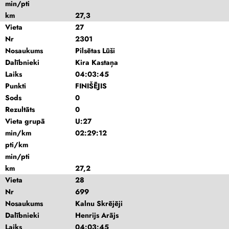
min/pti
km
27,3
Vieta
27
Nr
2301
Nosaukums
Pilsētas Lūši
Dalībnieki
Kira Kastaņa
Laiks
04:03:45
Punkti
FINIŠĒJIS
Sods
0
Rezultāts
0
Vieta grupā
U:27
min/km
02:29:12
pti/km
min/pti
km
27,2
Vieta
28
Nr
699
Nosaukums
Kalnu Skrējēji
Dalībnieki
Henrijs Arājs
Laiks
04:03:45