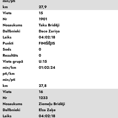
min/pti
km
27,9
Vieta
15
Nr
1901
Nosaukums
Taku Bridēji
Dalībnieki
Dace Zariņa
Laiks
04:02:18
Punkti
FINIŠĒJIS
Sods
0
Rezultāts
0
Vieta grupā
U:15
min/km
01:02:24
pti/km
min/pti
km
27,8
Vieta
16
Nr
1233
Nosaukums
Ziemeļu Bridēji
Dalībnieki
Elza Zaķe
Laiks
04:02:18