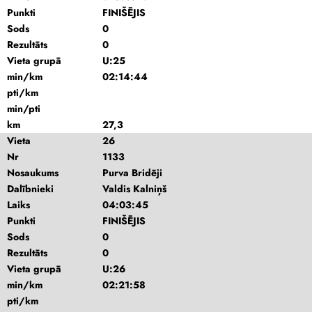
Punkti
FINIŠĒJIS
Sods
0
Rezultāts
0
Vieta grupā
U:25
min/km
02:14:44
pti/km
min/pti
km
27,3
Vieta
26
Nr
1133
Nosaukums
Purva Bridēji
Dalībnieki
Valdis Kalniņš
Laiks
04:03:45
Punkti
FINIŠĒJIS
Sods
0
Rezultāts
0
Vieta grupā
U:26
min/km
02:21:58
pti/km