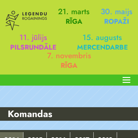
21. marts
30. maijs
RĪGA
ROPAŽI
11. jūlijs
15. augusts
PILSRUNDĀLE
MERCENDARBE
7. novembris
RĪGA
Komandas