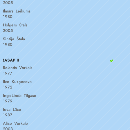
2005
Ilmārs Leikums
1980
Holgers Štāls
2005
Sintija Štāla
1980
!ASAP II
Rolands Vorkals
1977
Ilze Kuzņecova
1972
Inga-Linda Tilgase
1979
Ieva Lāce
1987
Alise Vorkale
2003