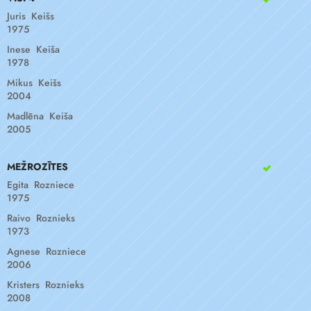
Juris Keišs
1975
Inese Keiša
1978
Mikus Keišs
2004
Madlēna Keiša
2005
MEŽROZĪTES
Egita Rozniece
1975
Raivo Roznieks
1973
Agnese Rozniece
2006
Kristers Roznieks
2008