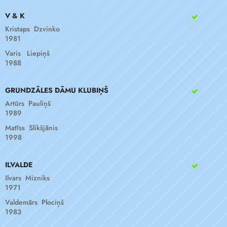
V & K
Kristaps Dzvinko
1981
Varis Liepiņš
1988
GRUNDZĀLES DĀMU KLUBIŅŠ
Artūrs Pauliņš
1989
Matīss Slikšjānis
1998
ILVALDE
Ilvars Mizniks
1971
Valdemārs Plociņš
1983