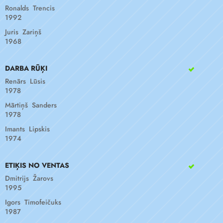
Ronalds Trencis
1992
Juris Zariņš
1968
DARBA RŪĶI
Renārs Lūsis
1978
Mārtiņš Sanders
1978
Imants Lipskis
1974
ETIĶIS NO VENTAS
Dmitrijs Žarovs
1995
Igors Timofeičuks
1987