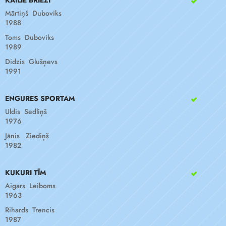
KAILIE BRIEŽI
Mārtiņš Duboviks
1988
Toms Duboviks
1989
Didzis Glušņevs
1991
ENGURES SPORTAM
Uldis Sedliņš
1976
Jānis Ziediņš
1982
KUKURI TĪM
Aigars Leiboms
1963
Rihards Trencis
1987