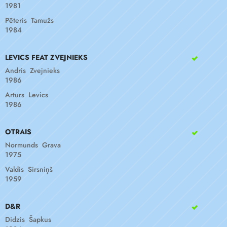
1981
Pēteris Tamužs
1984
LEVICS FEAT ZVEJNIEKS
Andris Zvejnieks
1986
Arturs Levics
1986
OTRAIS
Normunds Grava
1975
Valdis Sirsniņš
1959
D&R
Didzis Šapkus