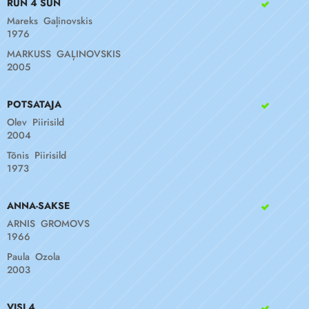
RUN 4 SUN
Mareks Gaļinovskis
1976
MARKUSS GAĻINOVSKIS
2005
POTSATAJA
Olev Piirisild
2004
Tõnis Piirisild
1973
ANNA-SAKSE
ARNIS GROMOVS
1966
Paula Ozola
2003
VISI 4