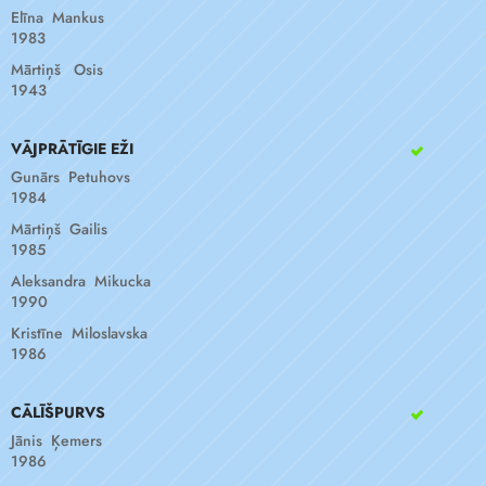
Elīna Mankus
1983
Mārtiņš Osis
1943
VĀJPRĀTĪGIE EŽI
Gunārs Petuhovs
1984
Mārtiņš Gailis
1985
Aleksandra Mikucka
1990
Kristīne Miloslavska
1986
CĀLĪŠPURVS
Jānis Ķemers
1986