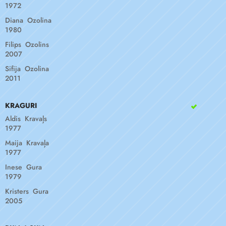
1972
Diana Ozolina
1980
Filips Ozolins
2007
Sifija Ozolina
2011
KRAGURI
Aldis Kravaļs
1977
Maija Kravaļa
1977
Inese Gura
1979
Kristers Gura
2005