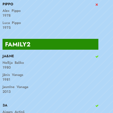
PIPPO
Alex Pippo
1978
Luca Pippo
1975
FAMILY2
JA&NE
Nellija Baliko
1980
Jānis Vanags
1981
Jasmīne Vanaga
2013
3A
Aigars Actiņš