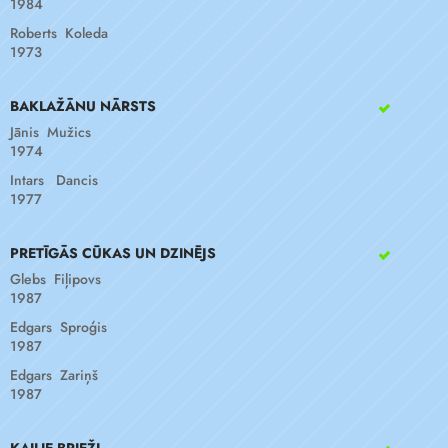
1984
Roberts Koleda
1973
BAKLAŽĀNU NĀRSTS
Jānis Mužics
1974
Intars Dancis
1977
PRETĪGĀS CŪKAS UN DZINĒJS
Glebs Fiļipovs
1987
Edgars Sproģis
1987
Edgars Zariņš
1987