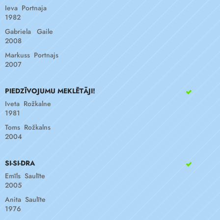
Ieva Portnaja
1982
Gabriela Gaile
2008
Markuss Portnajs
2007
PIEDZĪVOJUMU MEKLĒTĀJI!
Iveta Rožkalne
1981
Toms Rožkalns
2004
SI-SI-DRA
Emīls Saulīte
2005
Anita Saulīte
1976