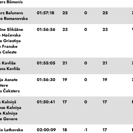
ers Būmanis
rs Balunovs
01:57:18
25
0
25
re Romanovska
tīne Slikšāne
01:56:56
23
0
23
e Mačevska
a Griestiņa
e Franske
e Celeste
 Kavliša
01:55:05
21
0
21
ans Kavlišs
ja Asnate
01:56:30
19
0
19
tere
s Čeksters
s Kalniņš
01:50:41
17
0
17
se Kalniņa
a Kalniņa
e Gavare
a Latkovska
02:00:09
18
-1
17