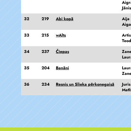
Aigr
Jāni
32
219
Abi kopā
Aija
Aiga
33
215
wAlts
Arti
Teod
34
237
Čiepas
Zan
Laur
35
204
Banāni
Laur
Zan
36
234
Resnis un Slieka pērkonegaisā
Juri
Matī