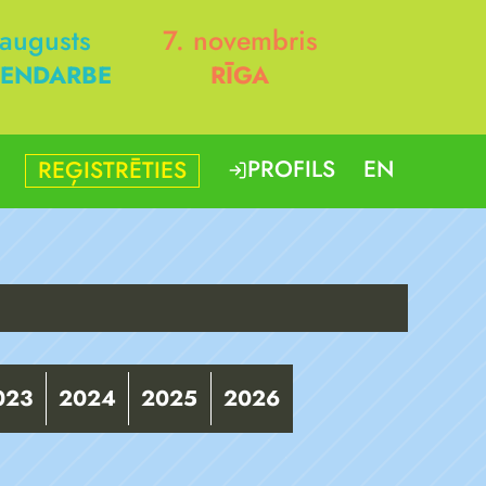
 augusts
7. novembris
ENDARBE
RĪGA
PROFILS
EN
REĢISTRĒTIES
023
2024
2025
2026