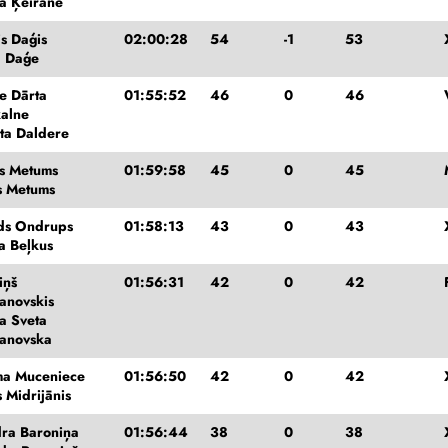
a Ķeirāne
is Daģis
02:00:28
54
-1
53
a Daģe
e Dārta
01:55:52
46
0
46
alne
ta Daldere
rs Metums
01:59:58
45
0
45
s Metums
ds Ondrups
01:58:13
43
0
43
a Beļkus
iņš
01:56:31
42
0
42
anovskis
ja Sveta
anovska
a Muceniece
01:56:50
42
0
42
s Midrijānis
ra Baroniņa
01:56:44
38
0
38