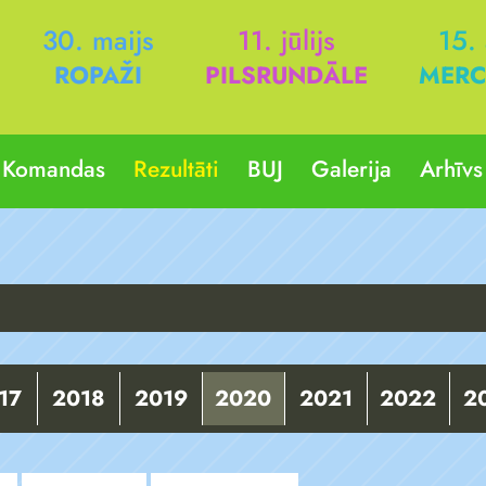
30. maijs
11. jūlijs
15.
ROPAŽI
PILSRUNDĀLE
MERC
Komandas
Rezultāti
BUJ
Galerija
Arhīvs
17
2018
2019
2020
2021
2022
2