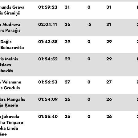
munds Grava
01:59:23
31
0
31
is Sirsniņš
e Mudrova
02:04:11
36
-5
31
ars Paraģis
 Daģis
01:43:38
29
0
29
 Beinaroviča
is Melnis
01:54:52
29
0
29
islavs
ehovičs
 Veismane
01:56:53
27
0
27
is Gruduls
ārs Mangalis
01:54:09
26
0
26
ja Ķesele
 Jakovela
01:56:40
26
0
26
īna Timpare
ka Linda
āne