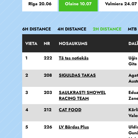
Rīga 20.06
Olaine 10.07
Valmiera 24.07
6H DISTANCE
4H DISTANCE
2H DISTANCE
MTB
VIETA
NR
NOSAUKUMS
DALĪ
1
222
Tā tas notiekās
Uģis
Gita
2
208
SIGULDAS TAKAS
Agat
Aust
3
203
SAULKRASTI SHOWEL
Edua
RACING TEAM
Zane
4
212
CAT FOOD
Kārl
Vale
5
226
LV Bārdas Plus
Uldi
Gunā