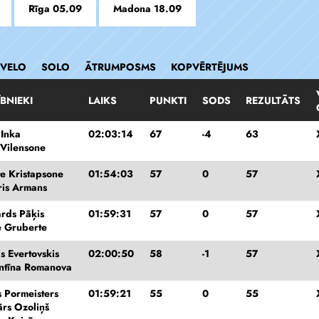
Rīga 05.09
Madona 18.09
 VELO
SOLO
ĀTRUMPOSMS
KOPVĒRTĒJUMS
BNIEKI
LAIKS
PUNKTI
SODS
REZULTĀTS
 Inka
02:03:14
67
-4
63
 Vilensone
e Kristapsone
01:54:03
57
0
57
ris Armans
rds Pāķis
01:59:31
57
0
57
 Gruberte
is Evertovskis
02:00:50
58
-1
57
ntīna Romanova
s Pormeisters
01:59:21
55
0
55
rs Ozoliņš