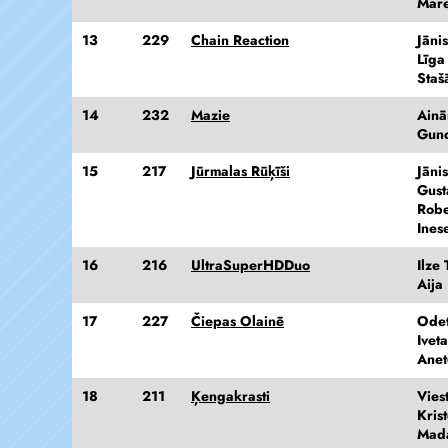
Mare
13
229
Chain Reaction
Jāni
Līga
Staš
14
232
Mazie
Ainā
Gund
15
217
Jūrmalas Rūķīši
Jāni
Gust
Robe
Ines
16
216
UltraSuperHDDuo
Ilze
Aija
17
227
Čiepas Olainē
Odet
Iveta
Anet
18
211
Ķengakrasti
Vies
Kris
Mad