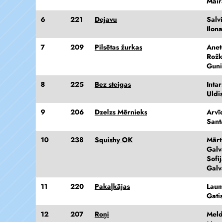
Mair
6
221
Dejavu
Salv
Ilon
7
209
Pilsētas žurkas
Anet
Rožk
Guni
8
225
Bez steigas
Inta
Uldi
9
206
Dzelzs Mērnieks
Arvī
Sant
10
238
Squishy OK
Mārt
Galv
Sofi
Galv
11
220
Pakaļkājas
Laum
Gati
12
207
Roņi
Meld