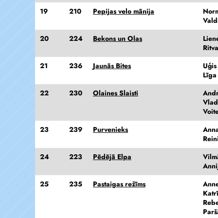
19
210
Pepijas velo mānija
Nor
Vald
20
224
Bekons un Olas
Lien
Ritv
21
236
Jaunās Bites
Uģis
Līga
22
230
Olaines Slaisti
Andr
Vlad
Voit
23
239
Purvenieks
Anna
Rein
24
223
Pēdējā Elpa
Vilm
Anni
25
235
Pastaigas režīms
Anne
Katr
Rebe
Parš