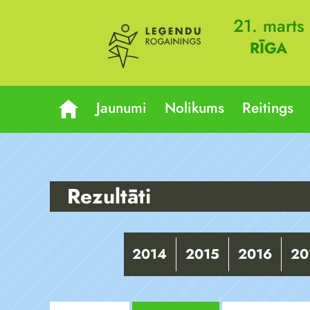
21. marts
RĪGA
Jaunumi
Nolikums
Reitings
Rezultāti
2014
2015
2016
20