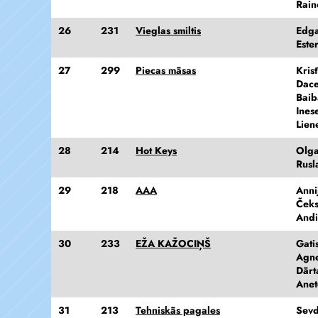
Rain
26
231
Vieglas smiltis
Edga
Este
27
299
Piecas māsas
Kris
Dac
Baib
Ines
Lien
28
214
Hot Keys
Olga
Rusl
29
218
AAA
Anni
Čeks
Andi
30
233
EŽA KAŽOCIŅŠ
Gati
Agne
Dārt
Anet
31
213
Tehniskās pagales
Sevd