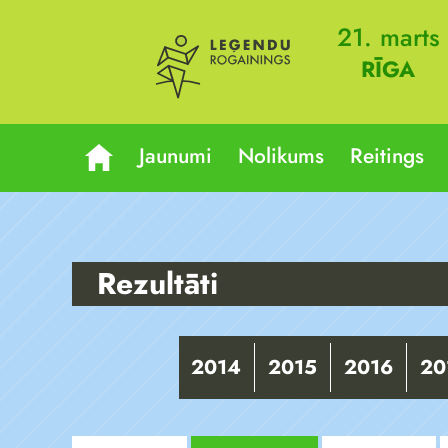
21. marts
RĪGA
Jaunumi
Nolikums
Reitings
Rezultāti
2014
2015
2016
20