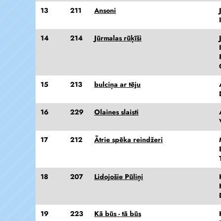
13
211
Ansoni
14
214
Jūrmalas rūķīši
15
213
bulciņa ar tēju
16
229
Olaines slaisti
17
212
Ātrie spēka reindžeri
18
207
Lidojošie Pūliņi
19
223
Kā būs - tā būs