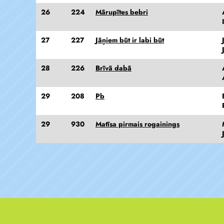
26
224
Mārupītes bebri
27
227
Jāņiem būt ir labi būt
28
226
Brīvā dabā
29
208
Pb
29
930
Matīsa pirmais rogainings