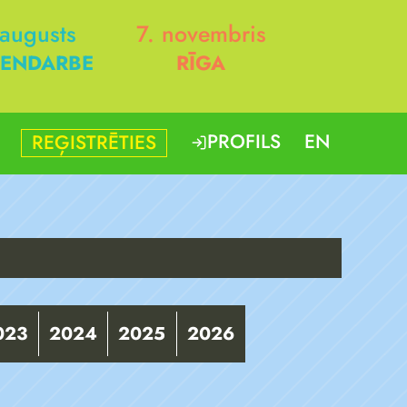
 augusts
7. novembris
ENDARBE
RĪGA
PROFILS
EN
REĢISTRĒTIES
023
2024
2025
2026