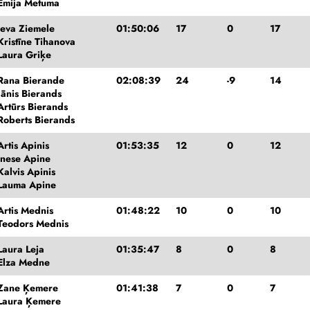
Emija Metuma
Ieva Ziemele
01:50:06
17
0
17
Kristīne Tihanova
Laura Griķe
Rana Bierande
02:08:39
24
-9
14
Jānis Bierands
Artūrs Bierands
Roberts Bierands
Artis Apinis
01:53:35
12
0
12
Inese Apine
Kalvis Apinis
Lauma Apine
Artis Mednis
01:48:22
10
0
10
Teodors Mednis
Laura Leja
01:35:47
8
0
8
Elza Medne
Zane Ķemere
01:41:38
7
0
7
Laura Ķemere