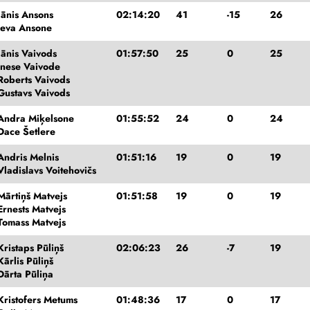
Jānis Ansons
02:14:20
41
-15
26
Ieva Ansone
Jānis Vaivods
01:57:50
25
0
25
Inese Vaivode
Roberts Vaivods
Gustavs Vaivods
Andra Miķelsone
01:55:52
24
0
24
Dace Šetlere
Andris Melnis
01:51:16
19
0
19
Vladislavs Voitehovičs
Mārtiņš Matvejs
01:51:58
19
0
19
Ernests Matvejs
Tomass Matvejs
Kristaps Pūliņš
02:06:23
26
-7
19
Kārlis Pūliņš
Dārta Pūliņa
Kristofers Metums
01:48:36
17
0
17