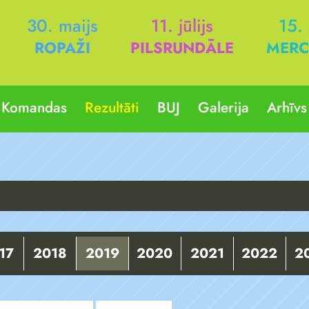
30. maijs
11. jūlijs
15.
ROPAŽI
PILSRUNDĀLE
MERC
Komandas
Rezultāti
BUJ
Galerija
Arhīvs
17
2018
2019
2020
2021
2022
2