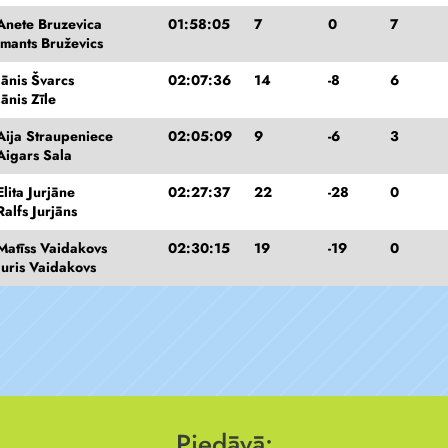
Anete Bruzevica
01:58:05
7
0
7
Imants Bruževics
Jānis Švarcs
02:07:36
14
-8
6
Jānis Zīle
Aija Straupeniece
02:05:09
9
-6
3
Aigars Sala
Elita Jurjāne
02:27:37
22
-28
0
Ralfs Jurjāns
Matīss Vaidakovs
02:30:15
19
-19
0
Juris Vaidakovs
Piedāvā: