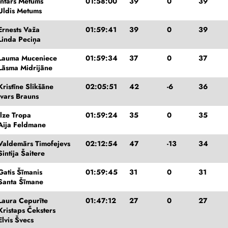
Intars Metums
01:58:00
39
0
39
Uldis Metums
Ernests Važa
01:59:41
39
0
39
Linda Peciņa
Lauma Muceniece
01:59:34
37
0
37
Lāsma Midrijāne
Kristīne Slikšāne
02:05:51
42
-6
36
Ivars Brauns
Ilze Tropa
01:59:24
35
0
35
Aija Feldmane
Valdemārs Timofejevs
02:12:54
47
-13
34
Sintija Šaitere
Gatis Šīmanis
01:59:45
31
0
31
Santa Šīmane
Laura Cepurīte
01:47:12
27
0
27
Kristaps Čeksters
Elvis Švecs