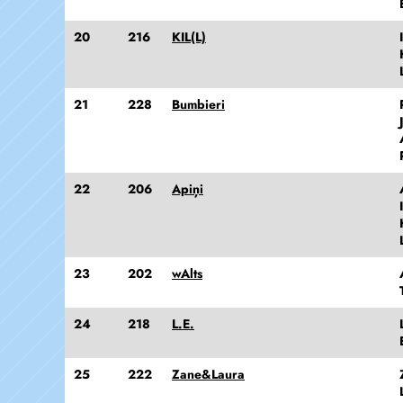
20
216
KIL(L)
21
228
Bumbieri
22
206
Apiņi
23
202
wAlts
24
218
L.E.
25
222
Zane&Laura