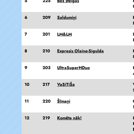
5
225
Bez steigas
6
209
Saldumiņi
7
201
LM&LM
8
210
Expresis Olaine-Sigulda
9
203
UltraSuperHDuo
10
217
VaSiTiŠa
11
220
Šīmaņi
12
219
Komēta nāk!