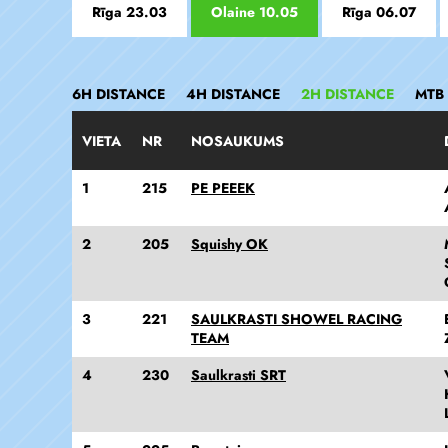
Rīga 23.03
Olaine 10.05
Rīga 06.07
6H DISTANCE
4H DISTANCE
2H DISTANCE
MTB
VIETA
NR
NOSAUKUMS
1
215
PE PEEEK
2
205
Squishy OK
3
221
SAULKRASTI SHOWEL RACING
TEAM
4
230
Saulkrasti SRT