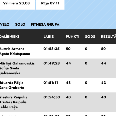
Valmiera 23.08
Rīga 09.11
 VELO
SOLO
FITNESA GRUPA
DALĪBNIEKI
LAIKS
PUNKTI
SODS
REZULT
Austris Armans
01:58:35
50
0
50
Agate Kristapsone
Mārtiņš Galvanovskis
01:49:28
44
0
44
Sofija Sveta
Galvanovska
Eduards Pāķis
01:51:11
43
0
43
Zane Gruberte
Viesturs Raipulis
01:54:50
40
0
40
Kristers Raipulis
Lelde Pāķe