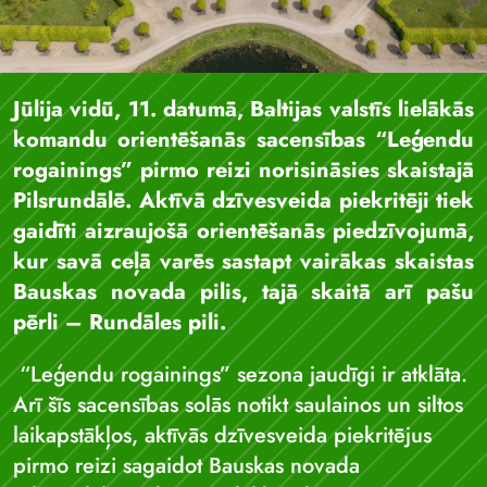
Jūlija vidū, 11. datumā, Baltijas valstīs lielākās
komandu orientēšanās sacensības “Leģendu
rogainings” pirmo reizi norisināsies skaistajā
Pilsrundālē. Aktīvā dzīvesveida piekritēji tiek
gaidīti aizraujošā orientēšanās piedzīvojumā,
kur savā ceļā varēs sastapt vairākas skaistas
Bauskas novada pilis, tajā skaitā arī pašu
pērli – Rundāles pili.
“Leģendu rogainings” sezona jaudīgi ir atklāta.
Arī šīs sacensības solās notikt saulainos un siltos
laikapstākļos, aktīvās dzīvesveida piekritējus
pirmo reizi sagaidot Bauskas novada