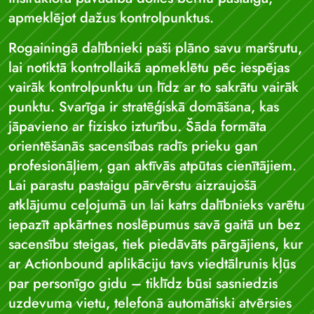
apmeklējot dažus kontrolpunktus.
Rogainingā dalībnieki paši plāno savu maršrutu,
lai notiktā kontrollaikā apmeklētu pēc iespējas
vairāk kontrolpunktu un līdz ar to sakrātu vairāk
punktu. Svarīga ir stratēģiskā domāšana, kas
jāpavieno ar fizisko izturību. Šāda formāta
orientēšanās sacensības radīs prieku gan
profesionāļiem, gan aktīvās atpūtas cienītājiem.
Lai parastu pastaigu pārvērstu aizraujošā
atklājumu ceļojumā un lai katrs dalībnieks varētu
iepazīt apkārtnes noslēpumus savā gaitā un bez
sacensību steigas, tiek piedāvāts pārgājiens, kur
ar Actionbound aplikāciju tavs viedtālrunis kļūs
par personīgo gidu – tiklīdz būsi sasniedzis
uzdevuma vietu, telefonā automātiski atvērsies