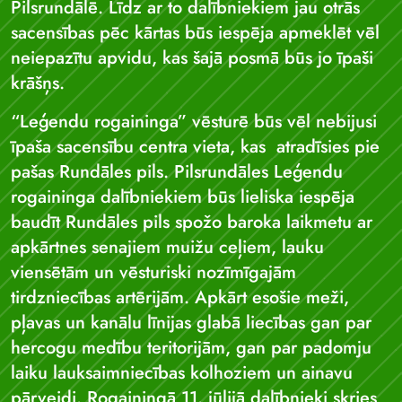
Pilsrundālē. Līdz ar to dalībniekiem jau otrās
sacensības pēc kārtas būs iespēja apmeklēt vēl
neiepazītu apvidu, kas šajā posmā būs jo īpaši
krāšņs.
“Leģendu rogaininga” vēsturē būs vēl nebijusi
īpaša sacensību centra vieta, kas atradīsies pie
pašas Rundāles pils. Pilsrundāles Leģendu
rogaininga dalībniekiem būs lieliska iespēja
baudīt Rundāles pils spožo baroka laikmetu ar
apkārtnes senajiem muižu ceļiem, lauku
viensētām un vēsturiski nozīmīgajām
tirdzniecības artērijām. Apkārt esošie meži,
pļavas un kanālu līnijas glabā liecības gan par
hercogu medību teritorijām, gan par padomju
laiku lauksaimniecības kolhoziem un ainavu
pārveidi. Rogainingā 11. jūlijā dalībnieki skries