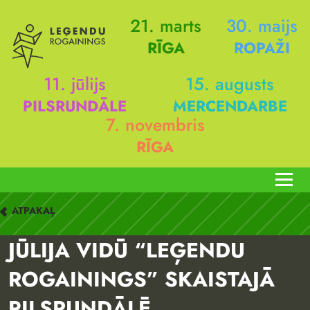
21. marts
30. maijs
RĪGA
ROPAŽI
11. jūlijs
15. augusts
PILSRUNDĀLE
MERCENDARBE
7. novembris
RĪGA
ATPAKAĻ
JŪLIJA VIDŪ “LEĢENDU
ROGAININGS” SKAISTAJĀ
PILSRUNDĀLĒ