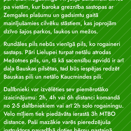
pa vietām, kur baroka greznība sastopas ar
Zemgales plašumu un gadsimtu gaitā
mainījušamies cilvēku stāstiem, kas joprojām
dzīvo šajos parkos, laukos un mežos.
Rundāles pils nebūs vienīgā pils, ko rogaineri
sastaps. Pāri Lielupei turpat netālu atrodas
Mežotnes pils, un, tā kā sacensību apvidū ir arī
daļa Bauskas pilsētas, tad būs iespējas redzēt
Bauskas pili un netālo Kaucmindes pili.
Dalībnieki var izvēlēties sev piemērotāko
izaicinājumu: 2h, 4h vai 6h distanci komandā
no 2-5 dalībniekiem vai arī 2h solo rogainingu.
Velo mīļiem tiek piedāvāta ierastā 3h MTBO
distance. Paši mazākie varēs pieredzējuša
instruktora pavadībā doties bērnu pastaigā,