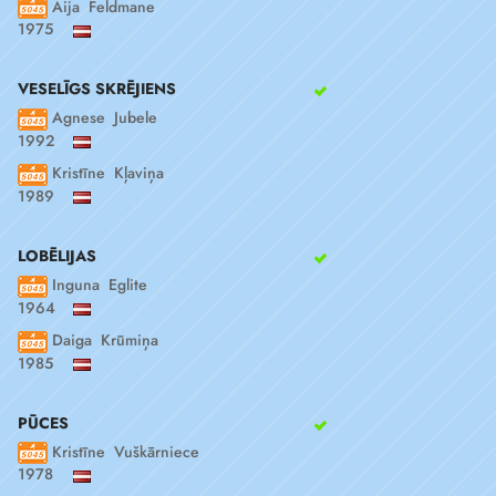
Aija Feldmane
1975
VESELĪGS SKRĒJIENS
Agnese Jubele
1992
Kristīne Kļaviņa
1989
LOBĒLIJAS
Inguna Eglite
1964
Daiga Krūmiņa
1985
PŪCES
Kristīne Vuškārniece
1978