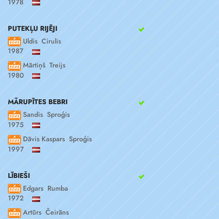
1978
PUTEKĻU RIJĒJI
Uldis Cirulis
1987
Mārtiņš Treijs
1980
MĀRUPĪTES BEBRI
Sandis Sproģis
1975
Dāvis Kaspars Sproģis
1997
LĪBIEŠI
Edgars Rumba
1972
Artūrs Čeirāns