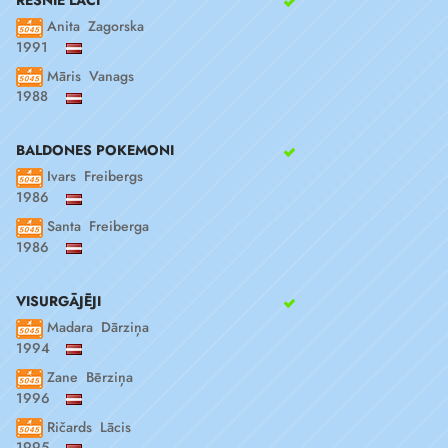
Anita Zagorska
1991
Māris Vanags
1988
BALDONES POKEMONI
Ivars Freibergs
1986
Santa Freiberga
1986
VISURGĀJĒJI
Madara Dārziņa
1994
Zane Bērziņa
1996
Ričards Lācis
1995