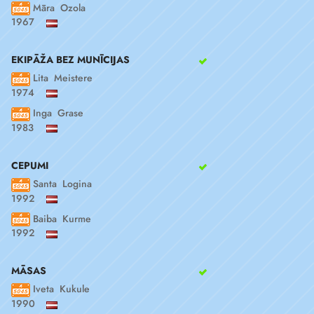
Māra Ozola
1967
EKIPĀŽA BEZ MUNĪCIJAS
Lita Meistere
1974
Inga Grase
1983
CEPUMI
Santa Logina
1992
Baiba Kurme
1992
MĀSAS
Iveta Kukule
1990