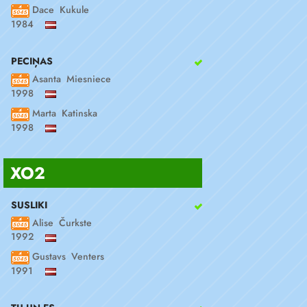
Dace Kukule
1984
PECIŅAS
Asanta Miesniece
1998
Marta Katinska
1998
XO2
SUSLIKI
Alise Čurkste
1992
Gustavs Venters
1991