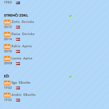
1983
STRENČI ZDKL
Zintis Dzvinko
2012
Daina Dzvinko
2014
Kalvis Apinis
2010
Lauma Apine
2008
EŽI
Ilga Elksnīte
1953
Andris Elksnītis
1952