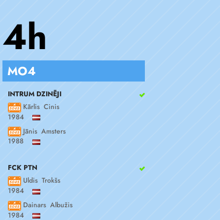
4h
MO4
INTRUM DZINĒJI
Kārlis Cinis
1984
Jānis Amsters
1988
FCK PTN
Uldis Trokšs
1984
Dainars Albužis
1984