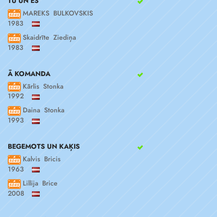
TU UN ES
MAREKS BULKOVSKIS
1983
Skaidrīte Ziediņa
1983
Ā KOMANDA
Kārlis Stonka
1992
Daina Stonka
1993
BEGEMOTS UN KAĶIS
Kalvis Bricis
1963
Lillija Brice
2008