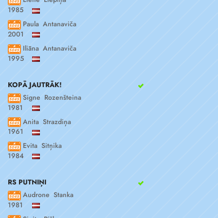
1985
Paula Antanaviča
2001
Iliāna Antanaviča
1995
KOPĀ JAUTRĀK!
Signe Rozenšteina
1981
Anita Strazdiņa
1961
Evita Sitņika
1984
RS PUTNIŅI
Audrone Stanka
1981