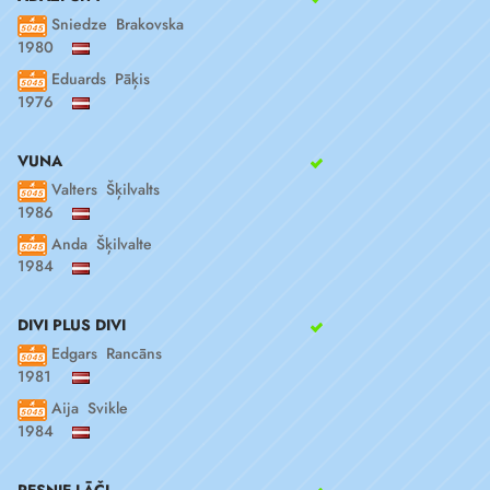
Sniedze Brakovska
1980
Eduards Pāķis
1976
VUNA
Valters Šķilvalts
1986
Anda Šķilvalte
1984
DIVI PLUS DIVI
Edgars Rancāns
1981
Aija Svikle
1984
RESNIE LĀČI