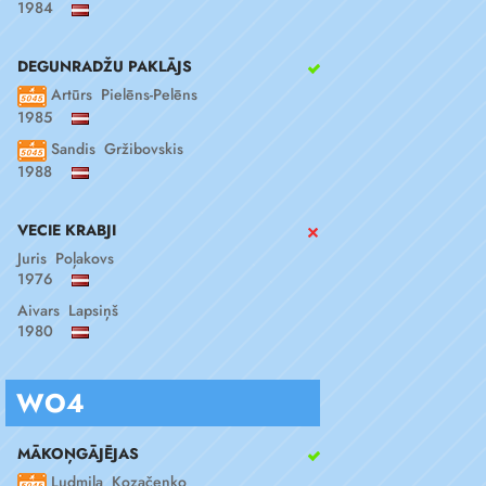
1984
DEGUNRADŽU PAKLĀJS
Artūrs Pielēns-Pelēns
1985
Sandis Gržibovskis
1988
VECIE KRABJI
Juris Poļakovs
1976
Aivars Lapsiņš
1980
WO4
MĀKOŅGĀJĒJAS
Ludmila Kozačenko