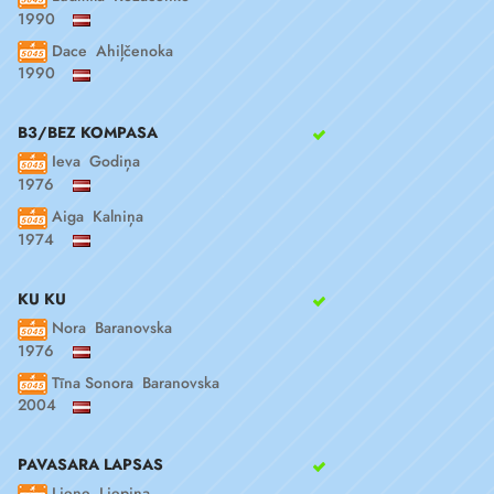
1990
Dace Ahiļčenoka
1990
B3/BEZ KOMPASA
Ieva Godiņa
1976
Aiga Kalniņa
1974
KU KU
Nora Baranovska
1976
Tīna Sonora Baranovska
2004
PAVASARA LAPSAS
Liene Liepiņa