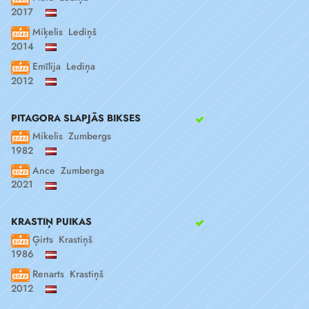
2017
Miķelis Lediņš
2014
Emīlija Lediņa
2012
PITAGORA SLAPJĀS BIKSES
Mikelis Zumbergs
1982
Ance Zumberga
2021
KRASTIŅ PUIKAS
Ģirts Krastiņš
1986
Renarts Krastiņš
2012