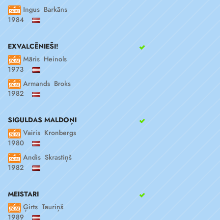
Ingus Barkāns
1984
EXVALCĒNIEŠI!
Māris Heinols
1973
Armands Broks
1982
SIGULDAS MALDOŅI
Vairis Kronbergs
1980
Andis Skrastiņš
1982
MEISTARI
Ģirts Tauriņš
1989