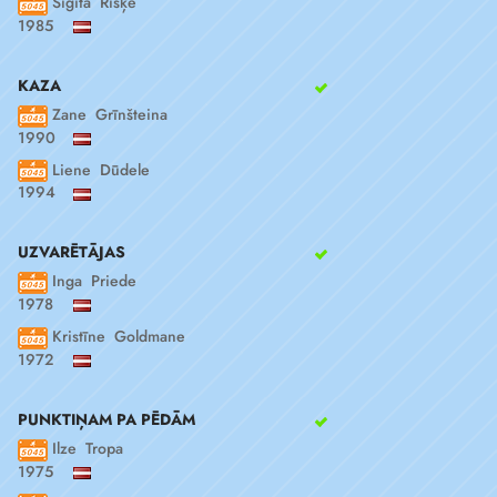
Sigita Rišķe
1985
KAZA
Zane Grīnšteina
1990
Liene Dūdele
1994
UZVARĒTĀJAS
Inga Priede
1978
Kristīne Goldmane
1972
PUNKTIŅAM PA PĒDĀM
Ilze Tropa
1975