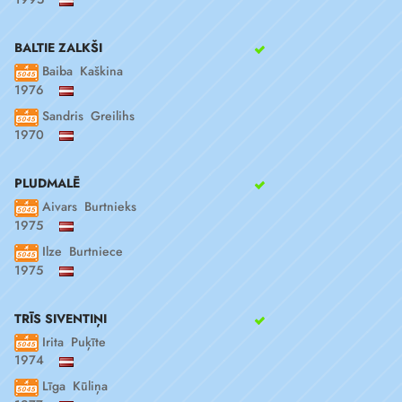
BALTIE ZALKŠI
Baiba Kaškina
1976
Sandris Greilihs
1970
PLUDMALĒ
Aivars Burtnieks
1975
Ilze Burtniece
1975
TRĪS SIVENTIŅI
Irita Puķīte
1974
Līga Kūliņa