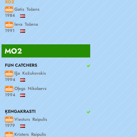
XO2
Gatis Tošens
1984
Ieva Tošena
1991
MO2
FUN CATCHERS
Iļja Kožukovskis
1994
Oļegs Nikolaevs
1994
ĶENGAKRASTI
Viesturs Raipulis
1979
Kristers Raipulis