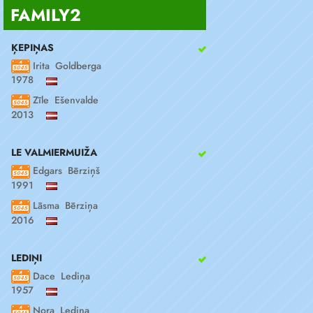
FAMILY2
ĶEPIŅAS
Irita Goldberga
1978
Zīle Ešenvalde
2013
LE VALMIERMUIŽA
Edgars Bērziņš
1991
Lāsma Bērziņa
2016
LEDIŅI
Dace Lediņa
1957
Nora Lediņa