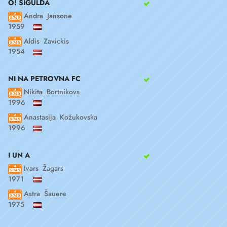
O! SIGULDA
Andra Jansone
1959
Aldis Zavickis
1954
NI NA PETROVNA FC
Nikita Bortnikovs
1996
Anastasija Kožukovska
1996
I UN A
Ivars Žagars
1971
Astra Šauere
1975