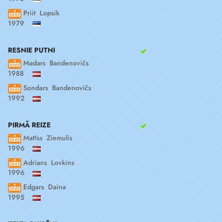
Priit Lopsik
1979
RESNIE PUTNI
Madars Bandenovičs
1988
Sondars Bandenovičs
1992
PIRMĀ REIZE
Matīss Ziemulis
1996
Adrians Lovkins
1996
Edgars Daina
1995