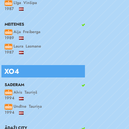
Līga Vinšipa
1987
MEITENES
Aija Freiberga
1989
Laura Lasmane
1987
XO4
SADERAM
Alvis Tauriņš
1994
Undīne Tauriņa
1994
ĀDAŽI CITY