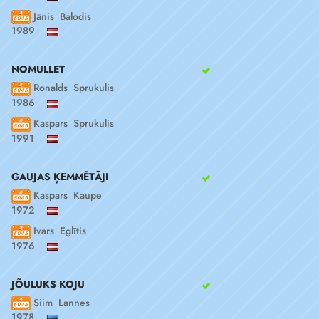
Jānis Balodis
1989
NOMULLET
Ronalds Sprukulis
1986
Kaspars Sprukulis
1991
GAUJAS ĶEMMĒTĀJI
Kaspars Kaupe
1972
Ivars Eglītis
1976
JÕULUKS KOJU
Siim Lannes
1978