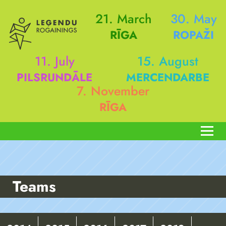
21. March
30. May
RĪGA
ROPAŽI
11. July
15. August
PILSRUNDĀLE
MERCENDARBE
7. November
RĪGA
Teams