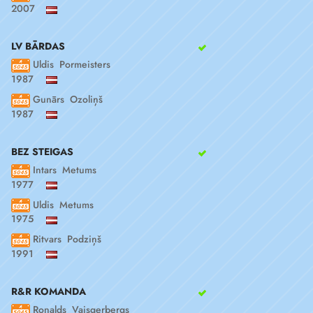
2007
LV BĀRDAS
Uldis Pormeisters
1987
Gunārs Ozoliņš
1987
BEZ STEIGAS
Intars Metums
1977
Uldis Metums
1975
Ritvars Podziņš
1991
R&R KOMANDA
Ronalds Vaisgerbergs