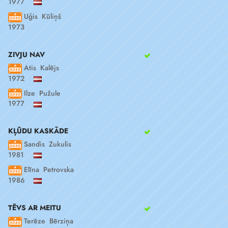
1977
Uģis Kūliņš
1973
ZIVJU NAV
Atis Kalējs
1972
Ilze Pužule
1977
KĻŪDU KASKĀDE
Sandis Zukulis
1981
Elīna Petrovska
1986
TĒVS AR MEITU
Terēze Bērziņa