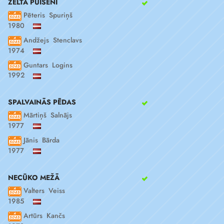
ZELTA PUISĒNI
Pēteris Spuriņš
1980
Andžejs Stenclavs
1974
Guntars Logins
1992
SPALVAINĀS PĒDAS
Mārtiņš Salnājs
1977
Jānis Bārda
1977
NECŪKO MEŽĀ
Valters Veiss
1985
Artūrs Kančs