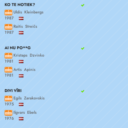
KO TE NOTIEK?
Uldis Kleinbergs
1987
Raitis Streičs
1987
AI NU PO**G
Kristaps Dzvinko
1981
Artis Apinis
1981
DIVI VĪRI
Egils Zarakovskis
1975
Ilgvars Ebels
1976