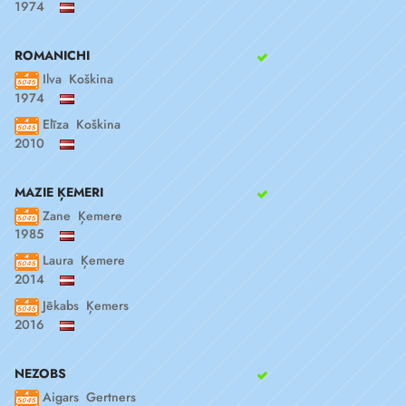
1974
ROMANICHI
Ilva Koškina
1974
Elīza Koškina
2010
MAZIE ĶEMERI
Zane Ķemere
1985
Laura Ķemere
2014
Jēkabs Ķemers
2016
NEZOBS
Aigars Gertners