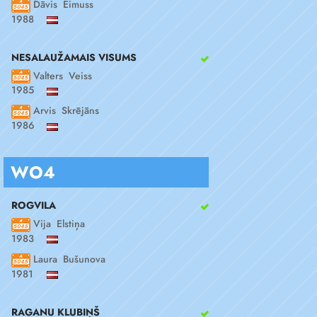
Dāvis Eimuss
1988
NESALAUŽAMAIS VISUMS
Valters Veiss
1985
Arvis Skrējāns
1986
WO4
ROGVILA
Vija Elstiņa
1983
Laura Bušunova
1981
RAGANU KLUBIŅŠ