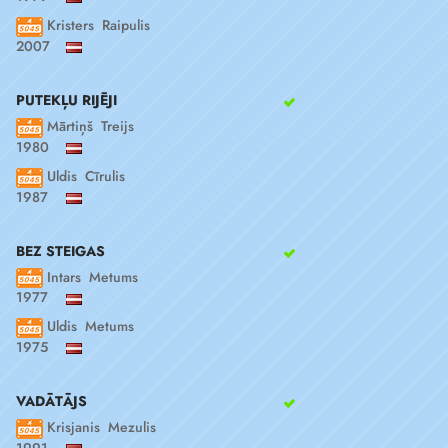
Kristers Raipulis
2007
PUTEKĻU RIJĒJI
Mārtiņš Treijs
1980
Uldis Cīrulis
1987
BEZ STEIGAS
Intars Metums
1977
Uldis Metums
1975
VADĀTĀJS
Krisjanis Mezulis
1991