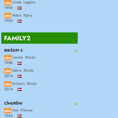
Linda Lagūna
1985
Māris Kļava
1982
FAMILY2
BIKŠOPI 2
Lauma Stroža
1988
Dāvis Strožs
2014
Kristers Strožs
2014
CĪMURĒNI
Inta Cīmure
1984