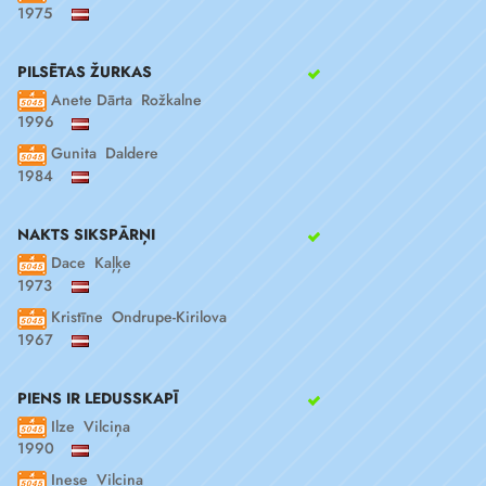
1975
PILSĒTAS ŽURKAS
Anete Dārta Rožkalne
1996
Gunita Daldere
1984
NAKTS SIKSPĀRŅI
Dace Kaļķe
1973
Kristīne Ondrupe-Kirilova
1967
PIENS IR LEDUSSKAPĪ
Ilze Vilciņa
1990
Inese Vilciņa