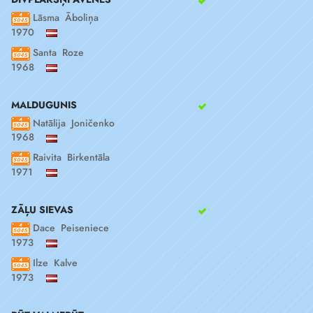
Lāsma Āboliņa
1970
Santa Roze
1968
MALDUGUNIS
Natālija Joničenko
1968
Raivita Birkentāla
1971
ZĀĻU SIEVAS
Dace Peiseniece
1973
Ilze Kalve
1973