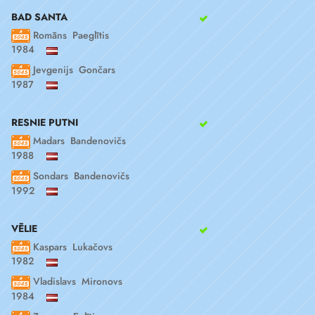
BAD SANTA
Romāns Paeglītis
1984
Jevgenijs Gončars
1987
RESNIE PUTNI
Madars Bandenovičs
1988
Sondars Bandenovičs
1992
VĒLIE
Kaspars Lukačovs
1982
Vladislavs Mironovs
1984