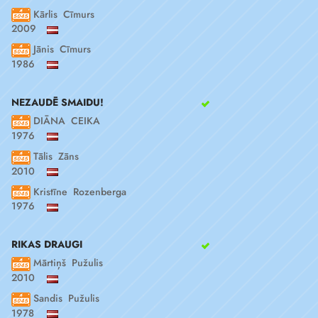
Kārlis Cīmurs
2009
Jānis Cīmurs
1986
NEZAUDĒ SMAIDU!
DIĀNA CEIKA
1976
Tālis Zāns
2010
Kristīne Rozenberga
1976
RIKAS DRAUGI
Mārtiņš Pužulis
2010
Sandis Pužulis
1978