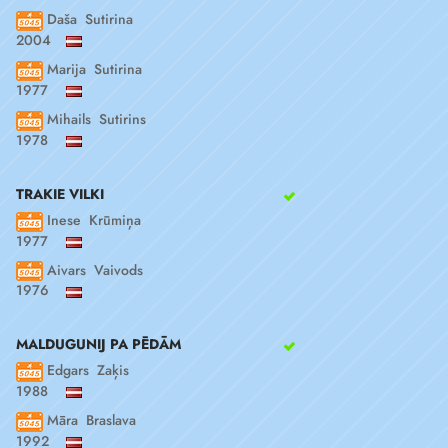
Daša Sutirina
2004
Marija Sutirina
1977
Mihails Sutirins
1978
TRAKIE VILKI
Inese Krūmiņa
1977
Aivars Vaivods
1976
MALDUGUNIJ PA PĒDĀM
Edgars Zaķis
1988
Māra Braslava
1992