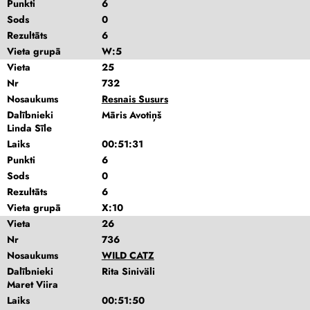
Punkti
6
Sods
0
Rezultāts
6
Vieta grupā
W:5
Vieta
25
Nr
732
Nosaukums
Resnais Susurs
Dalībnieki
Māris Avotiņš
Linda Sīle
Laiks
00:51:31
Punkti
6
Sods
0
Rezultāts
6
Vieta grupā
X:10
Vieta
26
Nr
736
Nosaukums
WILD CATZ
Dalībnieki
Rita Siniväli
Maret Viira
Laiks
00:51:50