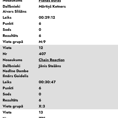
Nosaukums
Plānās buras
Dalībnieki
Mārtiņš Ketners
Aivars Slišāns
Laiks
00:29:12
Punkti
6
Sods
0
Rezultāts
6
Vieta grupā
M:9
Vieta
12
Nr
407
Nosaukums
Chain Reaction
Dalībnieki
Jānis Stašāns
Nadīne Dambe
Ilmārs Gaidelis
Laiks
00:30:47
Punkti
6
Sods
0
Rezultāts
6
Vieta grupā
X:3
Vieta
13