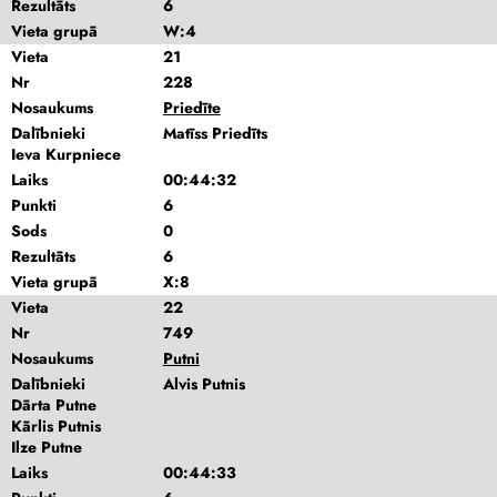
Rezultāts
6
Vieta grupā
W:4
Vieta
21
Nr
228
Nosaukums
Priedīte
Dalībnieki
Matīss Priedīts
Ieva Kurpniece
Laiks
00:44:32
Punkti
6
Sods
0
Rezultāts
6
Vieta grupā
X:8
Vieta
22
Nr
749
Nosaukums
Putni
Dalībnieki
Alvis Putnis
Dārta Putne
Kārlis Putnis
Ilze Putne
Laiks
00:44:33