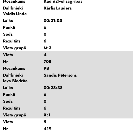
Nosaukums
Kad dzīvot sagribas
Dalībnieki
Kārlis Lauders
Valdis Linde
Laiks
00:21:05
Punkti
6
Sods
0
Rezultāts
6
Vieta grupā
M:3
Vieta
4
Nr
708
Nosaukums
PB
Dalībnieki
Sandis Pētersons
Ieva Biedrīte
Laiks
00:23:38
Punkti
6
Sods
0
Rezultāts
6
Vieta grupā
X:1
Vieta
5
Nr
419