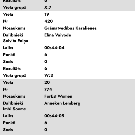
Rezultāts
6
Vieta grupā
X:7
Vieta
19
Nr
420
Nosaukums
Grāmatvedības Karalienes
Dalībnieki
Elīna Vaivode
Solvita Eniņa
Laiks
00:44:04
Punkti
6
Sods
0
Rezultāts
6
Vieta grupā
W:3
Vieta
20
Nr
774
Nosaukums
ForEst Women
Dalībnieki
Anneken Lemberg
Imbi Soome
Laiks
00:44:05
Punkti
6
Sods
0