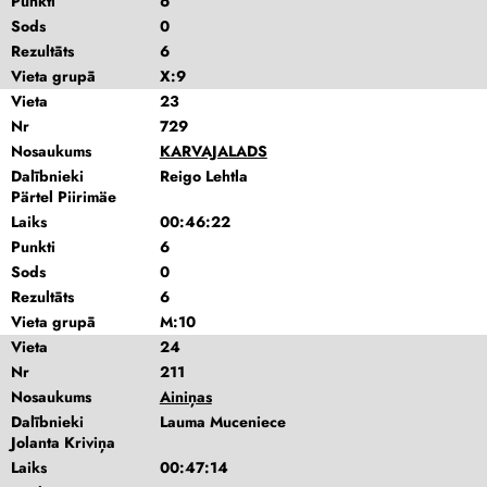
Punkti
6
Sods
0
Rezultāts
6
Vieta grupā
X:9
Vieta
23
Nr
729
Nosaukums
KARVAJALADS
Dalībnieki
Reigo Lehtla
Pärtel Piirimäe
Laiks
00:46:22
Punkti
6
Sods
0
Rezultāts
6
Vieta grupā
M:10
Vieta
24
Nr
211
Nosaukums
Ainiņas
Dalībnieki
Lauma Muceniece
Jolanta Kriviņa
Laiks
00:47:14