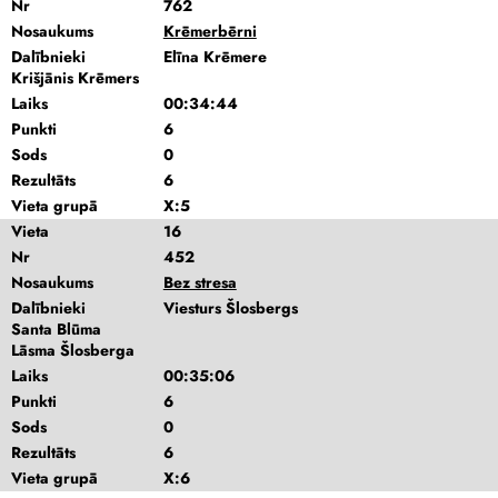
Nr
762
Nosaukums
Krēmerbērni
Dalībnieki
Elīna Krēmere
Krišjānis Krēmers
Laiks
00:34:44
Punkti
6
Sods
0
Rezultāts
6
Vieta grupā
X:5
Vieta
16
Nr
452
Nosaukums
Bez stresa
Dalībnieki
Viesturs Šlosbergs
Santa Blūma
Lāsma Šlosberga
Laiks
00:35:06
Punkti
6
Sods
0
Rezultāts
6
Vieta grupā
X:6