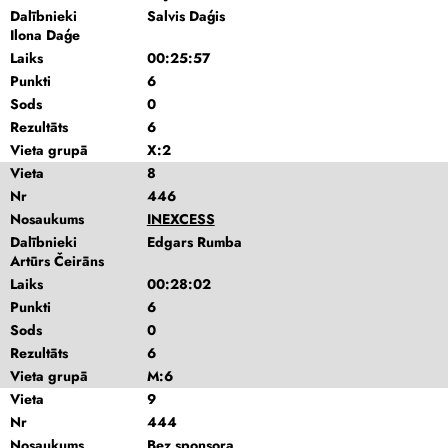
Dalībnieki
Salvis Daģis
Ilona Daģe
Laiks
00:25:57
Punkti
6
Sods
0
Rezultāts
6
Vieta grupā
X:2
Vieta
8
Nr
446
Nosaukums
INEXCESS
Dalībnieki
Edgars Rumba
Artūrs Čeirāns
Laiks
00:28:02
Punkti
6
Sods
0
Rezultāts
6
Vieta grupā
M:6
Vieta
9
Nr
444
Nosaukums
Bez sponsora