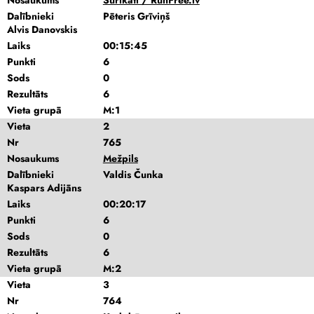
Nosaukums
Surikati / RunFree.lv
Dalībnieki
Pēteris Grīviņš
Alvis Danovskis
Laiks
00:15:45
Punkti
6
Sods
0
Rezultāts
6
Vieta grupā
M:1
Vieta
2
Nr
765
Nosaukums
Mežpils
Dalībnieki
Valdis Čunka
Kaspars Adijāns
Laiks
00:20:17
Punkti
6
Sods
0
Rezultāts
6
Vieta grupā
M:2
Vieta
3
Nr
764