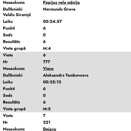
Nosaukums
Pepijas velo mānija
Dalībnieki
Normunds Grava
Valdis Sirsniņš
Laiks
00:24:57
Punkti
6
Sods
0
Rezultāts
6
Vieta grupā
M:4
Vieta
6
Nr
777
Nosaukums
Viens
Dalībnieki
Aleksandrs Tambovcevs
Laiks
00:25:12
Punkti
6
Sods
0
Rezultāts
6
Vieta grupā
M:5
Vieta
7
Nr
221
Nosaukums
Dejavu