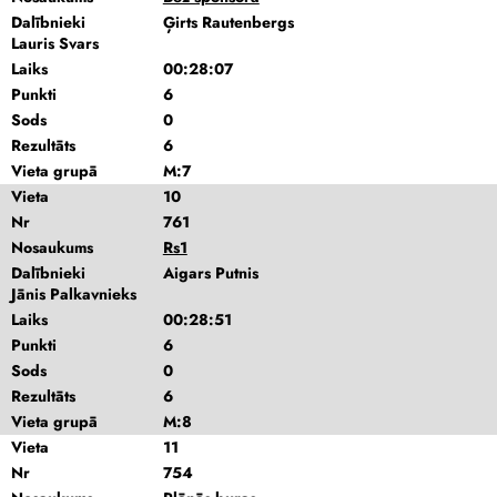
Dalībnieki
Ģirts Rautenbergs
Lauris Svars
Laiks
00:28:07
Punkti
6
Sods
0
Rezultāts
6
Vieta grupā
M:7
Vieta
10
Nr
761
Nosaukums
Rs1
Dalībnieki
Aigars Putnis
Jānis Palkavnieks
Laiks
00:28:51
Punkti
6
Sods
0
Rezultāts
6
Vieta grupā
M:8
Vieta
11
Nr
754