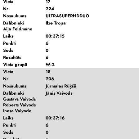
Vieta
17
Nr
224
Nosaukums
ULTRASUPERHDDUO
Dalībnieki
Ilze Tropa
Aija Feldmane
Laiks
00:37:15
Punkti
6
Sods
0
Rezultāts
6
Vieta grupā
W:2
Vieta
18
Nr
206
Nosaukums
Jūrmalas Rūķīši
Dalībnieki
Jānis Vaivods
Gustavs Vaivods
Roberts Vaivods
Inese Vaivode
Laiks
00:37:16
Punkti
6
Sods
0