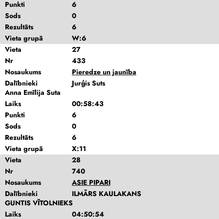
Punkti
6
Sods
0
Rezultāts
6
Vieta grupā
W:6
Vieta
27
Nr
433
Nosaukums
Pieredze un jaunība
Dalībnieki
Jurģis Suts
Anna Emīlija Suta
Laiks
00:58:43
Punkti
6
Sods
0
Rezultāts
6
Vieta grupā
X:11
Vieta
28
Nr
740
Nosaukums
ASIE PIPARI
Dalībnieki
ILMĀRS KAULAKANS
GUNTIS VĪTOLNIEKS
Laiks
04:50:54