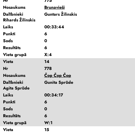
Nr
775
Nosaukums
Brunavieši
Dalībnieki
Guntars Žilinskis
Rihards Žilinskis
Laiks
00:33:44
Punkti
6
Sods
0
Rezultāts
6
Vieta grupā
X:4
Vieta
14
Nr
778
Nosaukums
Čop Čop Čop
Dalībnieki
Gunita Sprūde
Agita Sprūde
Laiks
00:34:17
Punkti
6
Sods
0
Rezultāts
6
Vieta grupā
W:1
Vieta
15