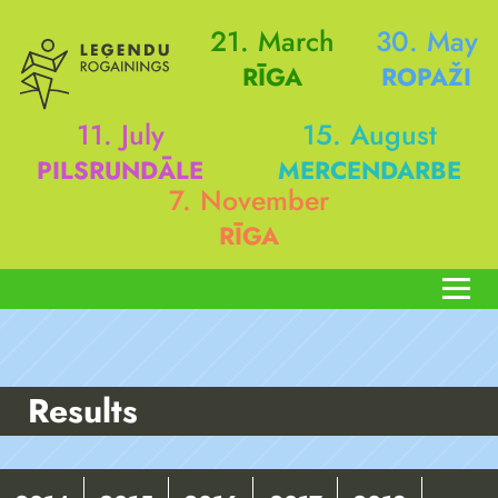
21. March
30. May
RĪGA
ROPAŽI
11. July
15. August
PILSRUNDĀLE
MERCENDARBE
7. November
RĪGA
Results