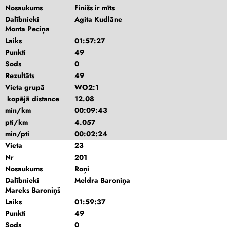
Nosaukums
Finišs ir mīts
Dalībnieki
Agita Kudlāne
Monta Peciņa
Laiks
01:57:27
Punkti
49
Sods
0
Rezultāts
49
Vieta grupā
WO2:1
kopējā distance
12.08
min/km
00:09:43
pti/km
4.057
min/pti
00:02:24
Vieta
23
Nr
201
Nosaukums
Roņi
Dalībnieki
Meldra Baroniņa
Mareks Baroniņš
Laiks
01:59:37
Punkti
49
Sods
0