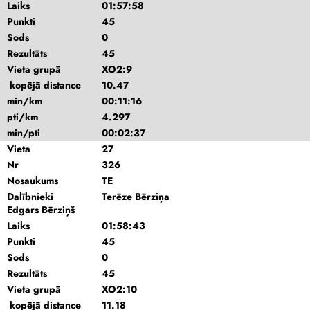
Laiks
01:57:58
Punkti
45
Sods
0
Rezultāts
45
Vieta grupā
XO2:9
kopējā distance
10.47
min/km
00:11:16
pti/km
4.297
min/pti
00:02:37
Vieta
27
Nr
326
Nosaukums
TE
Dalībnieki
Terēze Bērziņa
Edgars Bērziņš
Laiks
01:58:43
Punkti
45
Sods
0
Rezultāts
45
Vieta grupā
XO2:10
kopējā distance
11.18