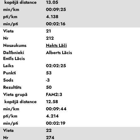
kopējā distance
13.05
min/km
00:09:25
pti/km
4.138
min/pti
00:02:16
Vieta
21
Nr
212
Nosaukums
Nakts Lāči
Dalībnieki
Alberts Lācis
Emīls Lācis
Laiks
02:02:25
Punkti
53
Sods
-3
Rezultāts
50
Vieta grupā
FAM2:3
kopējā distance
12.58
min/km
00:09:44
pti/km
4.214
min/pti
00:02:19
Vieta
22
Nr
274