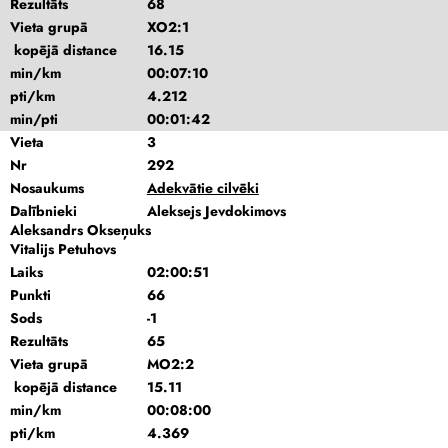
Rezultāts
68
Vieta grupā
XO2:1
kopējā distance
16.15
min/km
00:07:10
pti/km
4.212
min/pti
00:01:42
Vieta
3
Nr
292
Nosaukums
Adekvātie cilvēki
Dalībnieki
Aleksejs Jevdokimovs
Aleksandrs Okseņuks
Vitalijs Petuhovs
Laiks
02:00:51
Punkti
66
Sods
-1
Rezultāts
65
Vieta grupā
MO2:2
kopējā distance
15.11
min/km
00:08:00
pti/km
4.369