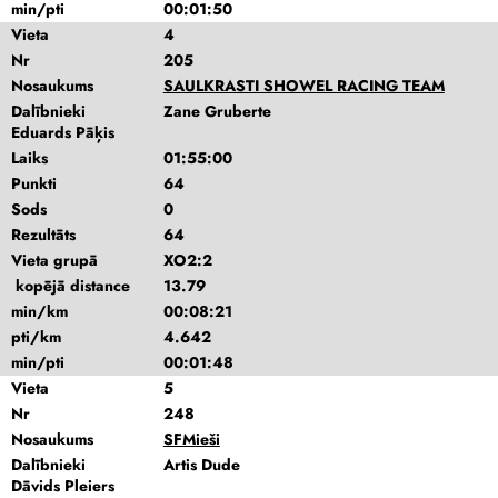
min/pti
00:01:50
Vieta
4
Nr
205
Nosaukums
SAULKRASTI SHOWEL RACING TEAM
Dalībnieki
Zane Gruberte
Eduards Pāķis
Laiks
01:55:00
Punkti
64
Sods
0
Rezultāts
64
Vieta grupā
XO2:2
kopējā distance
13.79
min/km
00:08:21
pti/km
4.642
min/pti
00:01:48
Vieta
5
Nr
248
Nosaukums
SFMieši
Dalībnieki
Artis Dude
Dāvids Pleiers