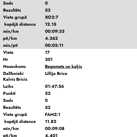
Sods
0
Rezultāts
53
Vieta grupā
XO2:7
kopējā distance
12.15
min/km
00:09:33
pti/km
4.362
min/pti
00:02:11
Vieta
17
Nr
301
Nosaukums
Begemots un kaķis
Dalībnieki
Lillija Brice
Kalvis Bricis
Laiks
01:47:56
Punkti
52
Sods
0
Rezultāts
52
Vieta grupā
FAM2:1
kopējā distance
11.82
min/km
00:09:08
pti/km
4.401