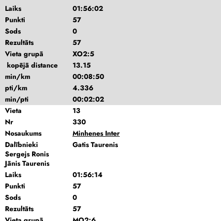
Laiks
01:56:02
Punkti
57
Sods
0
Rezultāts
57
Vieta grupā
XO2:5
kopējā distance
13.15
min/km
00:08:50
pti/km
4.336
min/pti
00:02:02
Vieta
13
Nr
330
Nosaukums
Minhenes Inter
Dalībnieki
Gatis Taurenis
Sergejs Ronis
Jānis Taurenis
Laiks
01:56:14
Punkti
57
Sods
0
Rezultāts
57
Vieta grupā
MO2:6