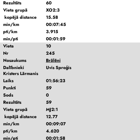
Rezultāts
60
Vieta grupā
XO2:3
kopējā distance
15.58
min/km
00:07:45
pti/km
3.915
min/pti
00:01:59
Vieta
10
Nr
245
Nosaukums
Brālēni
Dalībnieki
Uvis Sproģis
Kristers Lārmanis
Laiks
01:56:23
Punkti
59
Sods
0
Rezultāts
59
Vieta grupā
MJ2:1
kopējā distance
12.77
min/km
00:09:07
pti/km
4.620
min/pti
00:01:58