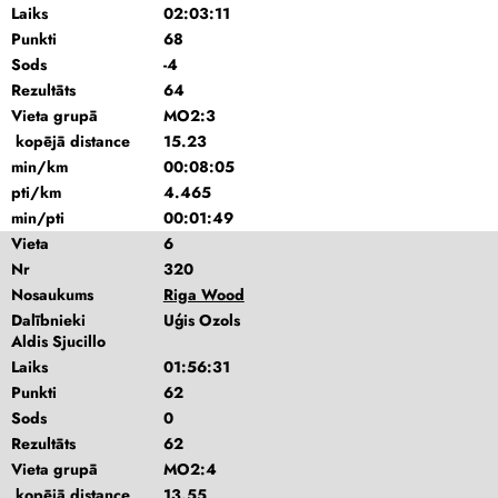
Laiks
02:03:11
Punkti
68
Sods
-4
Rezultāts
64
Vieta grupā
MO2:3
kopējā distance
15.23
min/km
00:08:05
pti/km
4.465
min/pti
00:01:49
Vieta
6
Nr
320
Nosaukums
Riga Wood
Dalībnieki
Uģis Ozols
Aldis Sjucillo
Laiks
01:56:31
Punkti
62
Sods
0
Rezultāts
62
Vieta grupā
MO2:4
kopējā distance
13.55