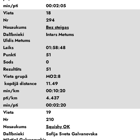
min/pti
00:02:05
Vieta
18
Nr
294
Nosaukums
Bez steigas
Dalībnieki
Intars Metums
Uldis Metums
Laiks
01:58:48
Punkti
51
Sods
0
Rezultāts
51
Vieta grupā
MO2:8
kopējā distance
11.49
min/km
00:10:20
pti/km
4.437
min/pti
00:02:20
Vieta
19
Nr
210
Nosaukums
Squishy OK
Dalībnieki
Sofija Sveta Galvanovska
Mārtiņš Galvanovskis