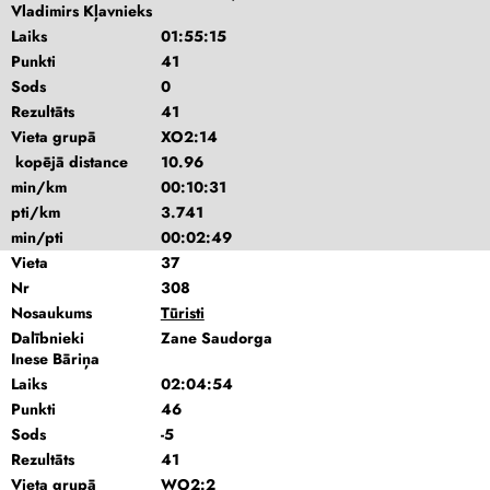
Vladimirs Kļavnieks
Laiks
01:55:15
Punkti
41
Sods
0
Rezultāts
41
Vieta grupā
XO2:14
kopējā distance
10.96
min/km
00:10:31
pti/km
3.741
min/pti
00:02:49
Vieta
37
Nr
308
Nosaukums
Tūristi
Dalībnieki
Zane Saudorga
Inese Bāriņa
Laiks
02:04:54
Punkti
46
Sods
-5
Rezultāts
41
Vieta grupā
WO2:2