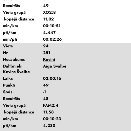
Rezultāts
49
Vieta grupā
XO2:8
kopējā distance
11.02
min/km
00:10:51
pti/km
4.447
min/pti
00:02:26
Vieta
24
Nr
251
Nosaukums
Kevini
Dalībnieki
Aiga Švalbe
Kevins Švalbe
Laiks
02:00:16
Punkti
49
Sods
-1
Rezultāts
48
Vieta grupā
FAM2:4
kopējā distance
11.58
min/km
00:10:23
pti/km
4.230