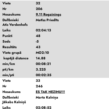
Vieta
32
Nr
206
Nosaukums
9.11 Rogainings
Dalībnieki
Matīss Priedīts
Atis Verdenhofs
Laiks
02:04:13
Punkti
48
Sods
-5
Rezultāts
43
Vieta grupā
MO2:10
kopējā distance
14.88
min/km
00:08:21
pti/km
3.225
min/pti
00:02:35
Vieta
33
Nr
246
Nosaukums
ES TAK NEZINU!!!
Dalībnieki
Marta Kalniņa
Jēkabs Kalniņš
Laiks
02:08:52