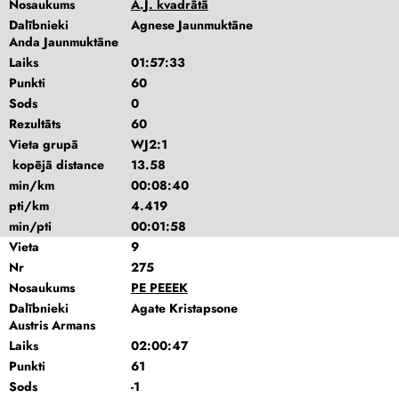
Nosaukums
A.J. kvadrātā
Dalībnieki
Agnese Jaunmuktāne
Anda Jaunmuktāne
Laiks
01:57:33
Punkti
60
Sods
0
Rezultāts
60
Vieta grupā
WJ2:1
kopējā distance
13.58
min/km
00:08:40
pti/km
4.419
min/pti
00:01:58
Vieta
9
Nr
275
Nosaukums
PE PEEEK
Dalībnieki
Agate Kristapsone
Austris Armans
Laiks
02:00:47
Punkti
61
Sods
-1