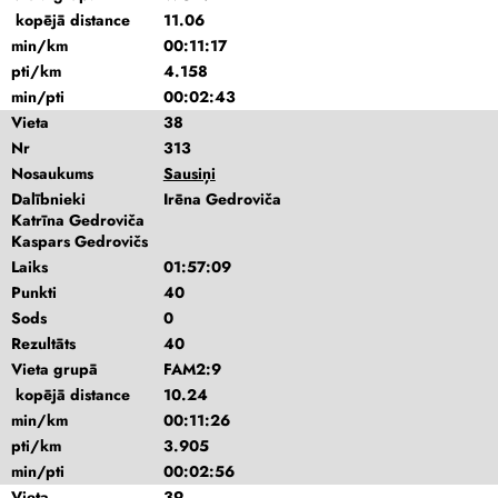
kopējā distance
11.06
min/km
00:11:17
pti/km
4.158
min/pti
00:02:43
Vieta
38
Nr
313
Nosaukums
Sausiņi
Dalībnieki
Irēna Gedroviča
Katrīna Gedroviča
Kaspars Gedrovičs
Laiks
01:57:09
Punkti
40
Sods
0
Rezultāts
40
Vieta grupā
FAM2:9
kopējā distance
10.24
min/km
00:11:26
pti/km
3.905
min/pti
00:02:56
Vieta
39