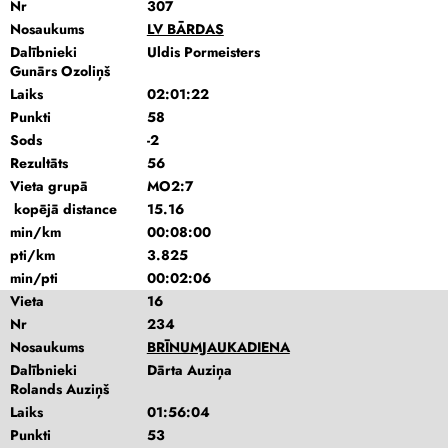
Nr
307
Nosaukums
LV BĀRDAS
Dalībnieki
Uldis Pormeisters
Gunārs Ozoliņš
Laiks
02:01:22
Punkti
58
Sods
-2
Rezultāts
56
Vieta grupā
MO2:7
kopējā distance
15.16
min/km
00:08:00
pti/km
3.825
min/pti
00:02:06
Vieta
16
Nr
234
Nosaukums
BRĪNUMJAUKADIENA
Dalībnieki
Dārta Auziņa
Rolands Auziņš
Laiks
01:56:04
Punkti
53