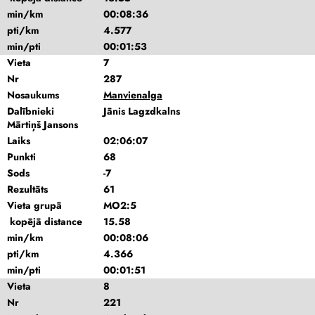
min/km
00:08:36
pti/km
4.577
min/pti
00:01:53
Vieta
7
Nr
287
Nosaukums
Manvienalga
Dalībnieki
Jānis Lagzdkalns
Mārtiņš Jansons
Laiks
02:06:07
Punkti
68
Sods
-7
Rezultāts
61
Vieta grupā
MO2:5
kopējā distance
15.58
min/km
00:08:06
pti/km
4.366
min/pti
00:01:51
Vieta
8
Nr
221