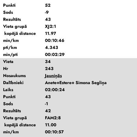
Punkti
52
Sods
-9
Rezultāts
43
Vieta grupā
XJ2:1
kopējā distance
11.97
min/km
00:10:46
pti/km
4.343
min/pti
00:02:29
Vieta
34
Nr
243
Nosaukums
Jauniņās
Dalībnieki
Anete+Estere+ Simona Segliņa
Laiks
02:00:24
Punkti
43
Sods
-1
Rezultāts
42
Vieta grupā
FAM2:8
kopējā distance
11.00
min/km
00:10:57