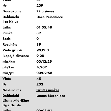
Nr
209
Nosaukums
Zāļu sievas
Dalībnieki
Dace Peiseniece
Ilze Kalve
Laiks
01:55:48
Punkti
39
Sods
0
Rezultāts
39
Vieta grupā
WO2:3
kopējā distance
9.28
min/km
00:12:29
pti/km
4.202
min/pti
00:02:58
Vieta
40
Nr
203
Nosaukums
Grūtās minkas
Dalībnieki
Lauma Muceniece
Lāsma Midrijāne
Līga Drusta
Laiks
02:03:01