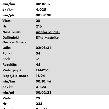
min/km
00:10:37
pti/km
4.025
min/pti
00:02:38
Vieta
28
Nr
216
Nosaukums
Apnika sēņotāji
Dalībnieki
Elīna Masteiko
Gustavs Millers
Laiks
02:08:31
Punkti
54
Sods
-9
Rezultāts
45
Vieta grupā
FAM2:6
kopējā distance
11.94
min/km
00:10:46
pti/km
4.524
min/pti
00:02:23
Vieta
29
Nr
228