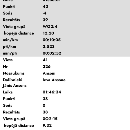
Punkti
43
Sods
-4
Rezultāts
39
Vieta grupā
WO2:4
kopējā distance
12.20
min/km
00:10:05
pti/km
3.523
min/pti
00:02:52
Vieta
41
Nr
226
Nosaukums
Ansoni
Dalībnieki
Ieva Ansone
Jānis Ansons
Laiks
01:46:34
Punkti
38
Sods
0
Rezultāts
38
Vieta grupā
XO2:15
kopējā distance
9.32