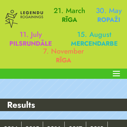
21. March
30. May
RĪGA
ROPAŽI
11. July
15. August
PILSRUNDĀLE
MERCENDARBE
7. November
RĪGA
Results