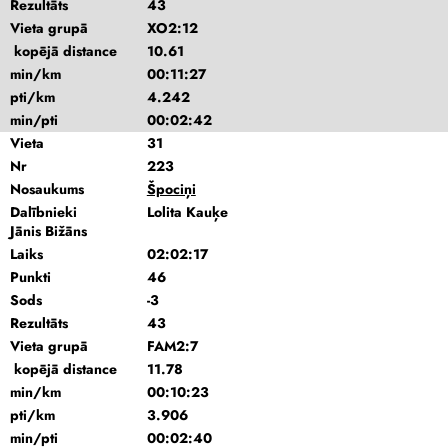
Rezultāts
43
Vieta grupā
XO2:12
kopējā distance
10.61
min/km
00:11:27
pti/km
4.242
min/pti
00:02:42
Vieta
31
Nr
223
Nosaukums
Špociņi
Dalībnieki
Lolita Kauķe
Jānis Bižāns
Laiks
02:02:17
Punkti
46
Sods
-3
Rezultāts
43
Vieta grupā
FAM2:7
kopējā distance
11.78
min/km
00:10:23
pti/km
3.906
min/pti
00:02:40