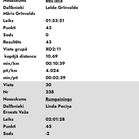
Nosaukums
Bez lāča
Dalībnieki
Lelde Grīnvalde
Māris Grīnvalds
Laiks
01:53:51
Punkti
43
Sods
0
Rezultāts
43
Vieta grupā
XO2:11
kopējā distance
10.69
min/km
00:10:39
pti/km
4.024
min/pti
00:02:39
Vieta
30
Nr
238
Nosaukums
Rumgainings
Dalībnieki
Linda Peciņa
Ernests Važa
Laiks
02:01:28
Punkti
45
Sods
-2