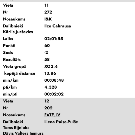
Vieta
11
Nr
272
Nosaukums
I&K
Dalībnieki
Ilze Cahrausa
Kārlis Jurševics
Laiks
02:01:55
Punkti
60
Sods
-2
Rezultāts
58
Vieta grupā
XO2:4
kopējā distance
13.86
min/km
00:08:48
pti/km
4.328
min/pti
00:02:02
Vieta
12
Nr
202
Nosaukums
FATE.LV
Dalībnieki
Liena Puise-Puiše
Toms Rijnieks
Dāvis Valters Immurs