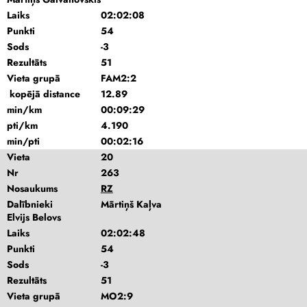
Laiks
02:02:08
Punkti
54
Sods
-3
Rezultāts
51
Vieta grupā
FAM2:2
kopējā distance
12.89
min/km
00:09:29
pti/km
4.190
min/pti
00:02:16
Vieta
20
Nr
263
Nosaukums
RZ
Dalībnieki
Mārtiņš Kaļva
Elvijs Belovs
Laiks
02:02:48
Punkti
54
Sods
-3
Rezultāts
51
Vieta grupā
MO2:9