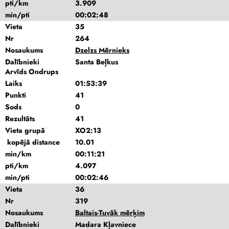
pti/km
3.909
min/pti
00:02:48
Vieta
35
Nr
264
Nosaukums
Dzelzs Mērnieks
Dalībnieki
Santa Beļkus
Arvīds Ondrups
Laiks
01:53:39
Punkti
41
Sods
0
Rezultāts
41
Vieta grupā
XO2:13
kopējā distance
10.01
min/km
00:11:21
pti/km
4.097
min/pti
00:02:46
Vieta
36
Nr
319
Nosaukums
Baltais-Tuvāk mērķim
Dalībnieki
Madara Kļavniece