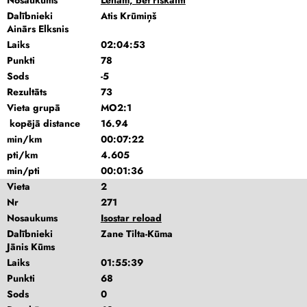
Nosaukums
Lēnām, bet riskanti
Dalībnieki
Atis Krūmiņš
Ainārs Elksnis
Laiks
02:04:53
Punkti
78
Sods
-5
Rezultāts
73
Vieta grupā
MO2:1
kopējā distance
16.94
min/km
00:07:22
pti/km
4.605
min/pti
00:01:36
Vieta
2
Nr
271
Nosaukums
Isostar reload
Dalībnieki
Zane Tilta-Kūma
Jānis Kūms
Laiks
01:55:39
Punkti
68
Sods
0