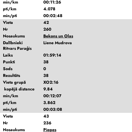
min/km
00:11:26
pti/km
4.078
min/pti
00:02:48
Vieta
42
Nr
260
Nosaukums
Bekons un Olas
Dalībnieki
Liene Mudrova
Ritvars Paraģis
Laiks
01:59:14
Punkti
38
Sods
0
Rezultāts
38
Vieta grupā
XO2:16
kopējā distance
9.84
min/km
00:12:07
pti/km
3.862
min/pti
00:03:08
Vieta
43
Nr
236
Nosaukums
Piepes