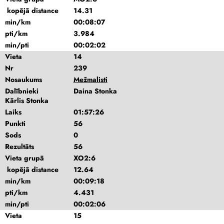
kopējā distance
14.31
min/km
00:08:07
pti/km
3.984
min/pti
00:02:02
Vieta
14
Nr
239
Nosaukums
Mežmalisti
Dalībnieki
Daina Stonka
Kārlis Stonka
Laiks
01:57:26
Punkti
56
Sods
0
Rezultāts
56
Vieta grupā
XO2:6
kopējā distance
12.64
min/km
00:09:18
pti/km
4.431
min/pti
00:02:06
Vieta
15