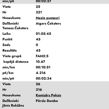
min/pti
00:02:27
Vieta
25
Nr
321
Nosaukums
Mazie pumpuri
Dalībnieki
Aigars Čeksters
Tomass Čeksters
Laiks
01:55:45
Punkti
45
Sods
0
Rezultāts
45
Vieta grupā
FAM2:5
kopējā distance
10.67
min/km
00:10:51
pti/km
4.216
min/pti
00:02:34
Vieta
26
Nr
316
Nosaukums
Komisārs Peksis
Dalībnieki
Pārsla Dambe
Jānis Rukšāns