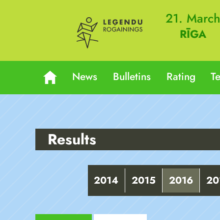
21. Marc
RĪGA
News
Bulletins
Rating
T
Results
2014
2015
2016
20