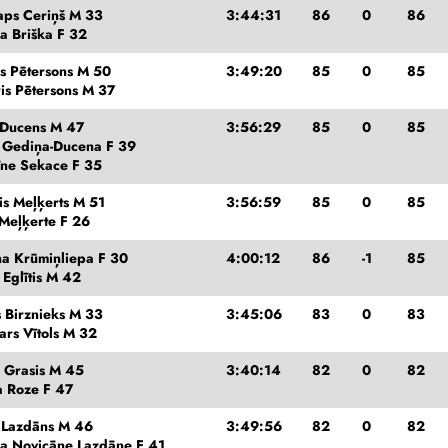
taps Ceriņš M 33
3:44:31
86
0
86
a Briška F 32
is Pētersons M 50
3:49:20
85
0
85
is Pētersons M 37
s Ducens M 47
3:56:29
85
0
85
a Gediņa-Ducena F 39
īne Sekace F 35
is Meļķerts M 51
3:56:59
85
0
85
 Meļķerte F 26
na Krūmiņliepa F 30
4:00:12
86
-1
85
 Eglītis M 42
s Birznieks M 33
3:45:06
83
0
83
ars Vītols M 32
s Grasis M 45
3:40:14
82
0
82
a Roze F 47
s Lazdāns M 46
3:49:56
82
0
82
a Novicāne Lazdāne F 41