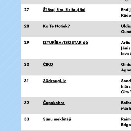
27
Šī šauj šim, šis šauj šai
Endi
Rūdo
28
Ko Te Notiek?
Uldi
Gund
29
IZTURĪBA/ISOSTAR 66
Artis
Jāni
Ieva
30
ČIKO
Gints
Agne
31
30draugi.lv
Sand
Inārs
Gita 
32
Čupakabra
Baib
Mārt
33
Sūnu meklētāji
Raim
Edga