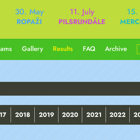
h
30. May
11. July
15.
ROPAŽI
PILSRUNDĀLE
MERC
eams
Gallery
Results
FAQ
Archive
17
2018
2019
2020
2021
2022
2