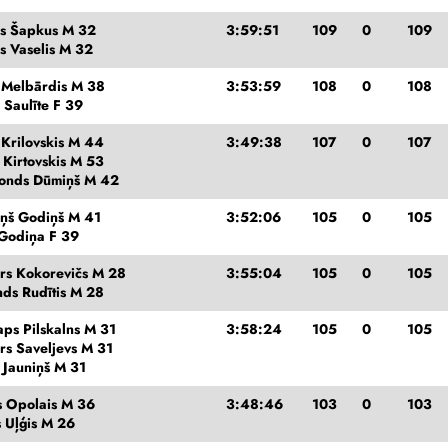
is Šapkus M 32
3:59:51
109
0
109
s Vaselis M 32
s Melbārdis M 38
3:53:59
108
0
108
 Saulīte F 39
 Krilovskis M 44
3:49:38
107
0
107
 Kirtovskis M 53
onds Dūmiņš M 42
iņš Godiņš M 41
3:52:06
105
0
105
 Godiņa F 39
rs Kokorevičs M 28
3:55:04
105
0
105
nds Rudītis M 28
aps Pilskalns M 31
3:58:24
105
0
105
rs Saveljevs M 31
 Jauniņš M 31
s Opolais M 36
3:48:46
103
0
103
s Uļģis M 26