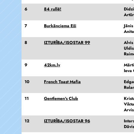
6
84 rullē!
Didz
Artūr
7
Burkānciema Eži
Jāni
Anita
8
IZTURĪBA/ISOSTAR 99
Alvis
Uldis
Raim
9
42km.lv
Mārt
Ieva
10
French Toast Mafia
Edga
Rola
11
Gentlemen's Club
Krist
Vikto
Arvis
12
IZTURĪBA/ISOSTAR 96
Intar
Dāvi