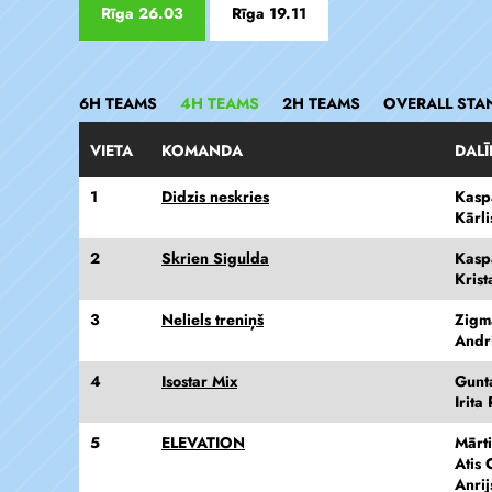
Rīga 26.03
Rīga 19.11
6H TEAMS
4H TEAMS
2H TEAMS
OVERALL STA
VIETA
KOMANDA
DALĪ
1
Didzis neskries
Kasp
Kārl
2
Skrien Sigulda
Kasp
Kris
3
Neliels treniņš
Zigm
Andri
4
Isostar Mix
Gunt
Irita
5
ELEVATION
Mārt
Atis
Anri