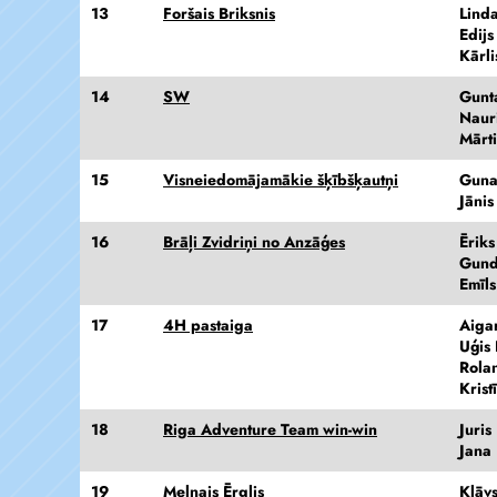
13
Foršais Briksnis
Lind
Edijs
Kārli
14
SW
Gunt
Naur
Mārt
15
Visneiedomājamākie šķībšķautņi
Guna
Jāni
16
Brāļi Zvidriņi no Anzāģes
Ērik
Gund
Emīls
17
4H pastaiga
Aiga
Uģis 
Rola
Krist
18
Riga Adventure Team win-win
Juris
Jana
19
Melnais Ērglis
Klāvs