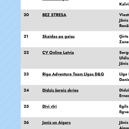
Kalv
20
BEZ STRESA
Vies
Jānis
Renā
21
Skaidas pa gaisu
Ģirts
Zane
22
CV Online Latvia
Serg
Uldi
Jāni
23
Riga Adventure Team Līgas D&G
Līga
Danie
24
Didzis šoreiz skries
Didzi
Erne
25
Divi vīri
Egil
Ilgva
26
Janis un Aigars
Jāni
Aiga