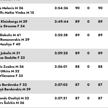
js Melecis M 26
3:54:36
90
0
90
lfs Matīss Vimba M 15
s Kleinbergs M 29
3:49:44
89
0
89
a Straume F 34
 Dobulis M 41
3:55:38
89
0
89
s Romanovskis M 29
 Mauliņa F 40
 Jubelis M 31
3:59:25
89
0
89
se Dadzīte F 23
is Zuzāns M 36
3:56:01
88
0
88
 Utkins M 32
Vilensone F 33
a Bardovska F 32
3:57:03
87
0
87
iņš Bardovskis M 39
onds Ozoliņš M 32
3:57:21
87
0
87
rs Šulckis M 36