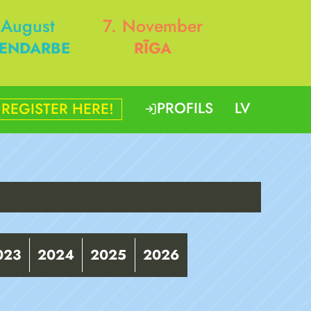
 August
7. November
ENDARBE
RĪGA
PROFILS
LV
REGISTER HERE!
023
2024
2025
2026