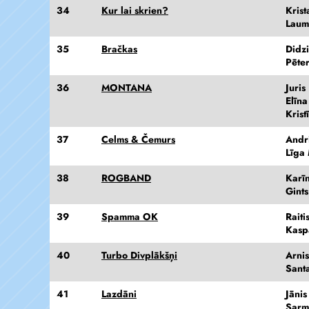
34
Kur lai skrien?
Kris
Laum
35
Bračkas
Didz
Pēter
36
MONTANA
Juri
Elīn
Krist
37
Celms & Čemurs
Andr
Līga
38
ROGBAND
Karī
Gints
39
Spamma OK
Raiti
Kasp
40
Turbo Divplākšņi
Arni
Sant
41
Lazdāni
Jāni
Sarm