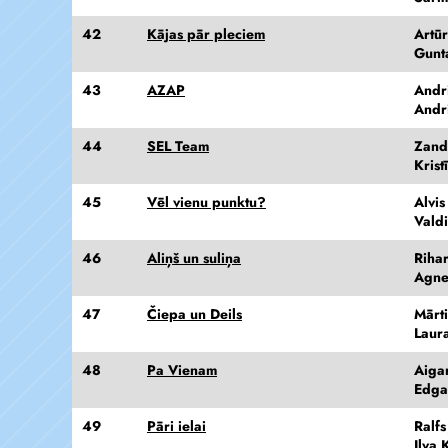
42
Kājas pār pleciem
Artū
Gunt
43
AZAP
Andr
Andr
44
SEL Team
Zand
Krist
45
Vēl vienu punktu?
Alvi
Vald
46
Aliņš un suliņa
Rihar
Agne
47
Čiepa un Deils
Mārti
Laur
48
Pa Vienam
Aiga
Edga
49
Pāri ielai
Ralfs
Ilva 