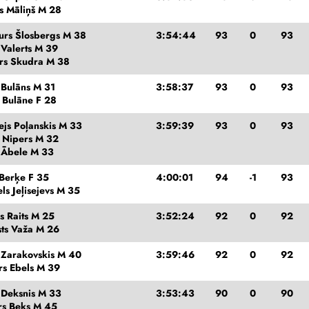
is Māliņš M 28
turs Šlosbergs M 38
3:54:44
93
0
93
 Valerts M 39
rs Skudra M 38
 Bulāns M 31
3:58:37
93
0
93
 Bulāne F 28
ejs Poļanskis M 33
3:59:39
93
0
93
s Nipers M 32
s Ābele M 33
 Berķe F 35
4:00:01
94
-1
93
ls Jeļisejevs M 35
s Raits M 25
3:52:24
92
0
92
sts Važa M 26
s Zarakovskis M 40
3:59:46
92
0
92
rs Ebels M 39
s Deksnis M 33
3:53:43
90
0
90
rs Beks M 45