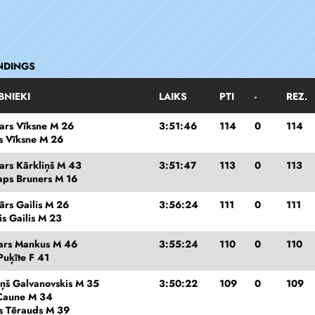
NDINGS
BNIEKI
LAIKS
PTI
-
REZ.
ars Vīksne M 26
3:51:46
114
0
114
is Vīksne M 26
ars Kārkliņš M 43
3:51:47
113
0
113
taps Bruners M 16
ārs Gailis M 26
3:56:24
111
0
111
s Gailis M 23
ars Mankus M 46
3:55:24
110
0
110
 Puķīte F 41
iņš Galvanovskis M 35
3:50:22
109
0
109
 Caune M 34
js Tērauds M 39