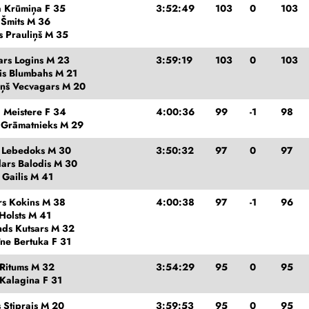
a Krūmiņa F 35
3:52:49
103
0
103
 Šmits M 36
s Prauliņš M 35
ars Logins M 23
3:59:19
103
0
103
is Blumbahs M 21
iņš Vecvagars M 20
 Meistere F 34
4:00:36
99
-1
98
s Grāmatnieks M 29
s Lebedoks M 30
3:50:32
97
0
97
ars Balodis M 30
 Gailis M 41
rs Kokins M 38
4:00:38
97
-1
96
Holsts M 41
nds Kutsars M 32
īne Bertuka F 31
 Ritums M 32
3:54:29
95
0
95
 Kalagina F 31
 Stiprais M 20
3:59:53
95
0
95