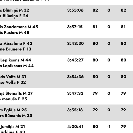
rs Blūmiņš M 32
3:55:06
82
0
82
a Blūmiņa F 26
is Zandersons M 45
3:57:15
81
0
81
is Pastors M 48
a Abzalone F 42
3:43:30
80
0
80
īne Brunere F 13
s Lepiksons M 44
3:45:27
80
0
80
is Lepiksons M 44
ds Volfs M 31
3:54:36
80
0
80
se Volfa F 32
ņš Šteinalts M 27
3:47:33
79
0
79
a Manuša F 25
rs Eglājs M 25
3:55:18
79
0
79
rs Būmanis M 25
 Jumiķis M 21
4:00:41
80
-1
79
Kārkliņa F 43