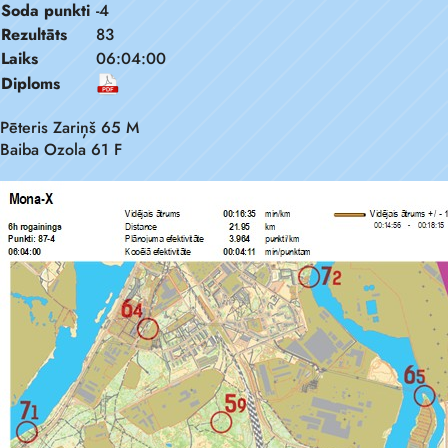
Soda punkti
-4
Rezultāts
83
Laiks
06:04:00
Diploms
Pēteris Zariņš 65 M
Baiba Ozola 61 F