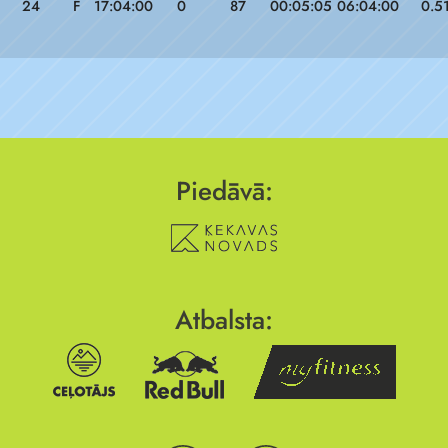
24
F
17:04:00
0
87
00:05:05
06:04:00
0.5
Piedāvā:
Atbalsta: