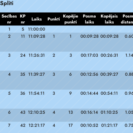
Spliti
Secības
KP
Kopējie
Posma
Kopējais
Pos
Laiks
Punkti
nr
nr
punkti
laiks
laiks
dista
1
S
11:00:00
2
11
11:09:28
1
1
00:09:28
00:09:28
0.6
3
24
11:26:31
2
3
00:17:03
00:26:31
1.1
4
35
11:39:27
3
6
00:12:56
00:39:27
0.8
5
36
11:54:11
3
9
00:14:44
00:54:11
0.9
6
43
12:10:25
4
13
00:16:14
01:10:25
1.0
7
42
12:21:17
4
17
00:10:52
01:21:17
0.7