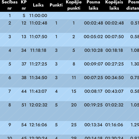
Secības
KP
Kopējie
Posma
Kopējais
Pos
Laiks
Punkti
nr
nr
punkti
laiks
laiks
dista
1
S
11:00:00
2
12
11:02:48
1
1
00:02:48
00:02:48
0.5
3
13
11:07:50
1
2
00:05:02
00:07:50
0.5
4
34
11:18:18
3
5
00:10:28
00:18:18
1.0
5
37
11:27:25
3
8
00:09:07
00:27:25
1.3
6
38
11:34:50
3
11
00:07:25
00:34:50
0.7
7
44
11:43:07
4
15
00:08:17
00:43:07
0.5
8
51
12:02:32
5
20
00:19:25
01:02:32
1.0
9
54
12:16:06
5
25
00:13:34
01:16:06
1.2
10
45
12:30:24
4
29
00:14:18
01:30:24
0.9