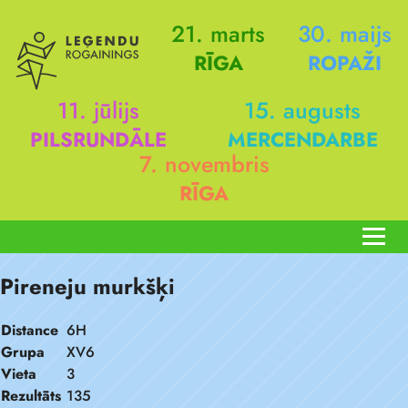
21. marts
30. maijs
RĪGA
ROPAŽI
11. jūlijs
15. augusts
PILSRUNDĀLE
MERCENDARBE
7. novembris
RĪGA
Pireneju murkšķi
Distance
6H
Grupa
XV6
Vieta
3
Rezultāts
135