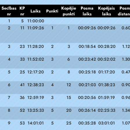
Secības
KP
Kopējie
Posma
Kopējais
Posm
Laiks
Punkti
nr
nr
punkti
laiks
laiks
distan
1
S
11:00:00
2
11
11:09:26
1
1
00:09:26
00:09:26
0.6
3
23
11:28:20
2
3
00:18:54
00:28:20
1.12
4
33
11:52:02
3
6
00:23:42
00:52:02
1.30
5
25
12:17:20
2
8
00:25:18
01:17:20
0.4
6
41
12:38:23
4
12
00:21:03
01:38:23
0.9
7
36
12:59:19
3
15
00:20:56
01:59:19
0.9
8
52
13:25:33
5
20
00:26:14
02:25:33
1.34
9
53
14:01:01
5
25
00:35:28
03:01:01
1.07