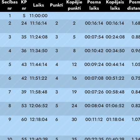
Secības
KP
Kopējie
Posma
Kopējais
Pos
Laiks
Punkti
nr
nr
punkti
laiks
laiks
dista
1
S
11:00:00
2
24
11:16:14
2
2
00:16:14
00:16:14
1.6
3
35
11:24:08
3
5
00:07:54
00:24:08
0.8
4
36
11:34:50
3
8
00:10:42
00:34:50
0.9
5
43
11:44:14
4
12
00:09:24
00:44:14
1.0
6
42
11:51:22
4
16
00:07:08
00:51:22
0.7
7
39
11:58:48
3
19
00:07:26
00:58:48
0.8
8
53
12:06:52
5
24
00:08:04
01:06:52
0.8
9
60
12:18:04
6
30
00:11:12
01:18:04
1.0
10
55
12:40:39
5
35
00:22:35
01:40:39
1.3