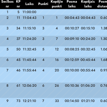
Secības
KP
Kopējie
Posma
Kopējais
Pos
Laiks
Punkti
nr
nr
punkti
laiks
laiks
dista
1
S
11:00:00
2
11
11:04:43
1
1
00:04:43
00:04:43
0.6
3
34
11:15:10
3
4
00:10:27
00:15:10
1.3
4
37
11:24:20
3
7
00:09:10
00:24:20
1.3
5
50
11:32:45
5
12
00:08:25
00:32:45
1.0
6
45
11:45:44
4
16
00:12:59
00:45:44
1.6
7
46
11:55:44
4
20
00:10:00
00:55:44
0.9
8
61
12:06:20
6
26
00:10:36
01:06:20
0.7
9
73
12:21:10
7
33
00:14:50
01:21:10
0.6