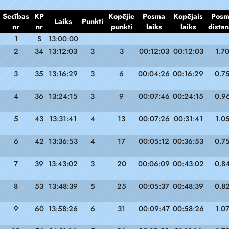
Secības
KP
Kopējie
Posma
Kopējais
Pos
Laiks
Punkti
nr
nr
punkti
laiks
laiks
dista
1
S
13:00:00
2
34
13:12:03
3
3
00:12:03
00:12:03
1.7
3
35
13:16:29
3
6
00:04:26
00:16:29
0.7
4
36
13:24:15
3
9
00:07:46
00:24:15
0.9
5
43
13:31:41
4
13
00:07:26
00:31:41
1.0
6
42
13:36:53
4
17
00:05:12
00:36:53
0.7
7
39
13:43:02
3
20
00:06:09
00:43:02
0.8
8
53
13:48:39
5
25
00:05:37
00:48:39
0.8
9
60
13:58:26
6
31
00:09:47
00:58:26
1.0