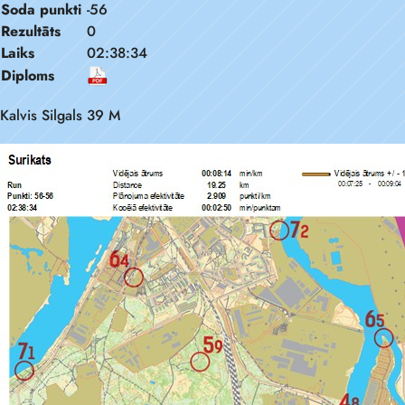
Soda punkti
-56
Rezultāts
0
Laiks
02:38:34
Diploms
Kalvis Silgals 39 M