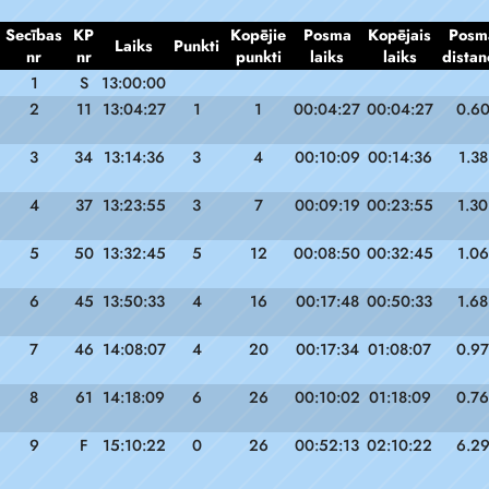
Secības
KP
Kopējie
Posma
Kopējais
Posm
Laiks
Punkti
nr
nr
punkti
laiks
laiks
distan
1
S
13:00:00
2
11
13:04:27
1
1
00:04:27
00:04:27
0.6
3
34
13:14:36
3
4
00:10:09
00:14:36
1.38
4
37
13:23:55
3
7
00:09:19
00:23:55
1.30
5
50
13:32:45
5
12
00:08:50
00:32:45
1.06
6
45
13:50:33
4
16
00:17:48
00:50:33
1.68
7
46
14:08:07
4
20
00:17:34
01:08:07
0.97
8
61
14:18:09
6
26
00:10:02
01:18:09
0.76
9
F
15:10:22
0
26
00:52:13
02:10:22
6.2