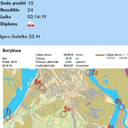
Soda punkti
-15
Rezultāts
24
Laiks
02:14:19
Diploms
Igors Geletko 52 M