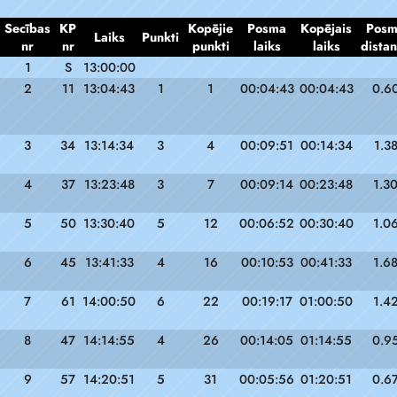
Secības
KP
Kopējie
Posma
Kopējais
Pos
Laiks
Punkti
nr
nr
punkti
laiks
laiks
dista
1
S
13:00:00
2
11
13:04:43
1
1
00:04:43
00:04:43
0.6
3
34
13:14:34
3
4
00:09:51
00:14:34
1.3
4
37
13:23:48
3
7
00:09:14
00:23:48
1.3
5
50
13:30:40
5
12
00:06:52
00:30:40
1.0
6
45
13:41:33
4
16
00:10:53
00:41:33
1.6
7
61
14:00:50
6
22
00:19:17
01:00:50
1.4
8
47
14:14:55
4
26
00:14:05
01:14:55
0.9
9
57
14:20:51
5
31
00:05:56
01:20:51
0.6