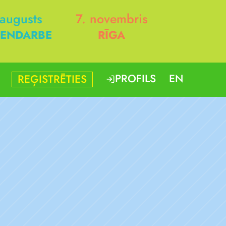
 augusts
7. novembris
ENDARBE
RĪGA
PROFILS
EN
REĢISTRĒTIES