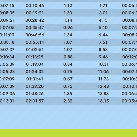
0:07:15
00:10:46
1.12
1.71
00:06:
0:08:35
00:19:21
1.30
3.01
00:06:
0:09:21
00:28:42
1.14
4.15
00:08:
0:07:05
00:35:47
0.96
5.10
00:07:
0:11:09
00:46:56
1.34
6.44
00:08:
0:08:18
00:55:14
1.07
7.51
00:07:
0:07:37
01:02:51
1.07
8.58
00:07:
0:10:34
01:13:25
0.88
9.46
00:12:
0:05:39
01:19:04
0.84
10.31
00:06:
0:05:28
01:24:32
0.75
11.06
00:07:
0:07:09
01:31:41
0.67
11.73
00:10:
0:07:39
01:39:20
0.75
12.48
00:10:
0:09:06
01:48:26
1.35
13.83
00:06:
0:13:31
02:01:57
2.32
16.15
00:05: