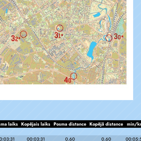
ma laiks
Kopējais laiks
Posma distance
Kopējā distance
min/k
0:03:31
00:03:31
0.60
0.60
00:05: