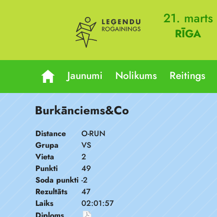
21. marts
RĪGA
Jaunumi
Nolikums
Reitings
Burkānciems&Co
Distance
O-RUN
Grupa
VS
Vieta
2
Punkti
49
Soda punkti
-2
Rezultāts
47
Laiks
02:01:57
Diploms