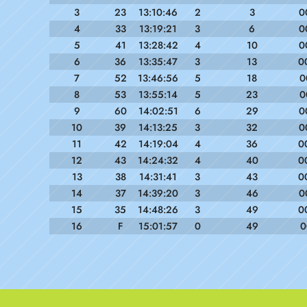
3
23
13:10:46
2
3
0
4
33
13:19:21
3
6
0
5
41
13:28:42
4
10
0
6
36
13:35:47
3
13
0
7
52
13:46:56
5
18
0
8
53
13:55:14
5
23
0
9
60
14:02:51
6
29
0
10
39
14:13:25
3
32
0
11
42
14:19:04
4
36
0
12
43
14:24:32
4
40
0
13
38
14:31:41
3
43
0
14
37
14:39:20
3
46
0
15
35
14:48:26
3
49
0
16
F
15:01:57
0
49
0