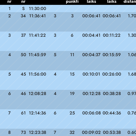
nr
nr
punkti
laiks
laiks
dista
1
S
11:30:00
2
34
11:36:41
3
3
00:06:41
00:06:41
1.7
3
37
11:41:22
3
6
00:04:41
00:11:22
1.3
4
50
11:45:59
5
11
00:04:37
00:15:59
1.0
5
45
11:56:00
4
15
00:10:01
00:26:00
1.6
6
46
12:08:28
4
19
00:12:28
00:38:28
0.9
7
61
12:14:36
6
25
00:06:08
00:44:36
0.7
8
73
12:23:38
7
32
00:09:02
00:53:38
0.6