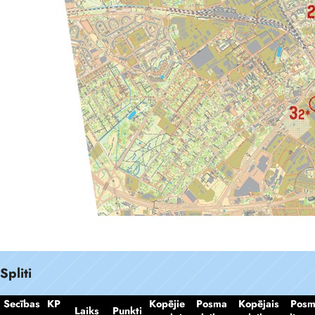
Spliti
Secības
KP
Kopējie
Posma
Kopējais
Pos
Laiks
Punkti