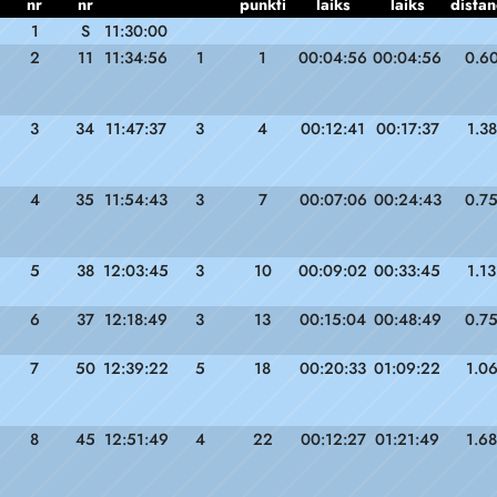
nr
nr
punkti
laiks
laiks
distan
1
S
11:30:00
2
11
11:34:56
1
1
00:04:56
00:04:56
0.6
3
34
11:47:37
3
4
00:12:41
00:17:37
1.38
4
35
11:54:43
3
7
00:07:06
00:24:43
0.7
5
38
12:03:45
3
10
00:09:02
00:33:45
1.13
6
37
12:18:49
3
13
00:15:04
00:48:49
0.7
7
50
12:39:22
5
18
00:20:33
01:09:22
1.0
8
45
12:51:49
4
22
00:12:27
01:21:49
1.68