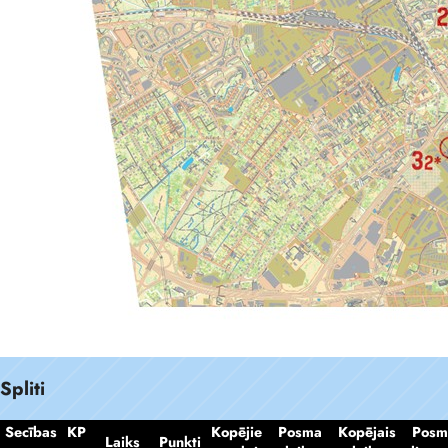
Spliti
Secības
KP
Kopējie
Posma
Kopējais
Posm
Laiks
Punkti