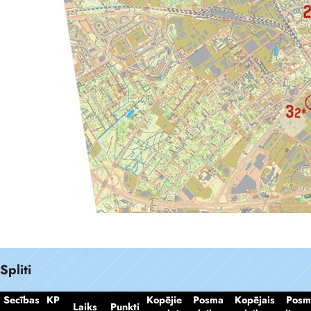
Spliti
Secības
KP
Kopējie
Posma
Kopējais
Posm
Laiks
Punkti