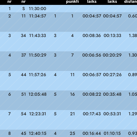
nr
nr
punkti
laiks
laiks
distan
1
S
11:30:00
2
11
11:34:57
1
1
00:04:57
00:04:57
0.6
3
34
11:43:33
3
4
00:08:36
00:13:33
1.38
4
37
11:50:29
3
7
00:06:56
00:20:29
1.30
5
44
11:57:26
4
11
00:06:57
00:27:26
0.8
6
51
12:05:48
5
16
00:08:22
00:35:48
1.0
7
54
12:23:31
5
21
00:17:43
00:53:31
1.2
8
45
12:40:15
4
25
00:16:44
01:10:15
0.9