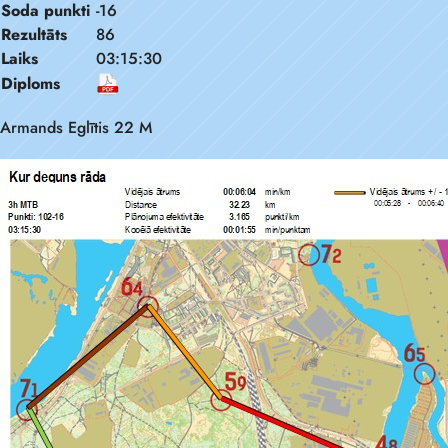
Soda punkti
-16
Rezultāts
86
Laiks
03:15:30
Diploms
Armands Eglītis 22 M