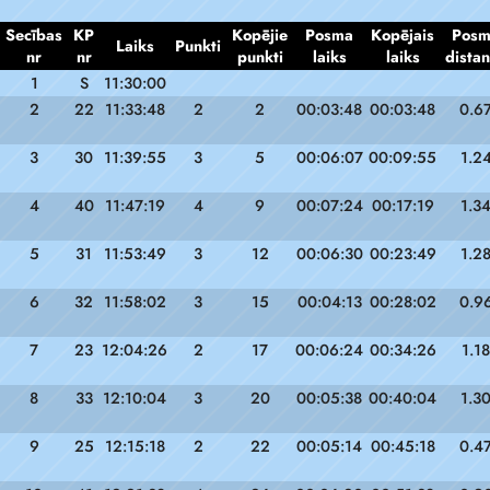
Secības
KP
Kopējie
Posma
Kopējais
Pos
Laiks
Punkti
nr
nr
punkti
laiks
laiks
dista
1
S
11:30:00
2
22
11:33:48
2
2
00:03:48
00:03:48
0.6
3
30
11:39:55
3
5
00:06:07
00:09:55
1.2
4
40
11:47:19
4
9
00:07:24
00:17:19
1.3
5
31
11:53:49
3
12
00:06:30
00:23:49
1.2
6
32
11:58:02
3
15
00:04:13
00:28:02
0.9
7
23
12:04:26
2
17
00:06:24
00:34:26
1.18
8
33
12:10:04
3
20
00:05:38
00:40:04
1.3
9
25
12:15:18
2
22
00:05:14
00:45:18
0.4