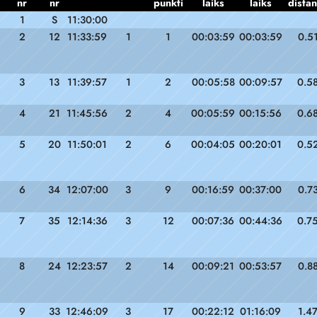
nr
nr
punkti
laiks
laiks
dista
1
S
11:30:00
2
12
11:33:59
1
1
00:03:59
00:03:59
0.5
3
13
11:39:57
1
2
00:05:58
00:09:57
0.5
4
21
11:45:56
2
4
00:05:59
00:15:56
0.6
5
20
11:50:01
2
6
00:04:05
00:20:01
0.5
6
34
12:07:00
3
9
00:16:59
00:37:00
0.7
7
35
12:14:36
3
12
00:07:36
00:44:36
0.7
8
24
12:23:57
2
14
00:09:21
00:53:57
0.8
9
33
12:46:09
3
17
00:22:12
01:16:09
1.4