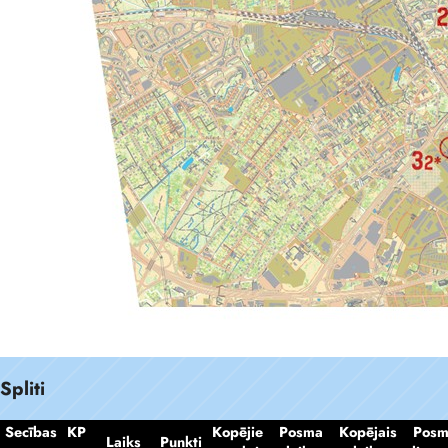
Spliti
Secības
KP
Kopējie
Posma
Kopējais
Pos
Laiks
Punkti