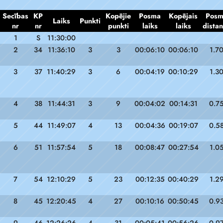
Secības
KP
Kopējie
Posma
Kopējais
Pos
Laiks
Punkti
nr
nr
punkti
laiks
laiks
dista
1
S
11:30:00
2
34
11:36:10
3
3
00:06:10
00:06:10
1.7
3
37
11:40:29
3
6
00:04:19
00:10:29
1.3
4
38
11:44:31
3
9
00:04:02
00:14:31
0.7
5
44
11:49:07
4
13
00:04:36
00:19:07
0.5
6
51
11:57:54
5
18
00:08:47
00:27:54
1.0
7
54
12:10:29
5
23
00:12:35
00:40:29
1.2
8
45
12:20:45
4
27
00:10:16
00:50:45
0.9