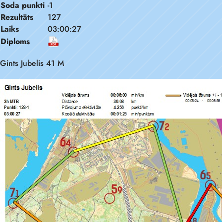
Soda punkti
-1
Rezultāts
127
Laiks
03:00:27
Diploms
Gints Jubelis 41 M