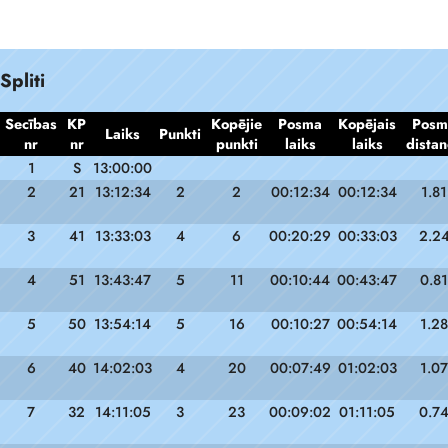
Spliti
Secības
KP
Kopējie
Posma
Kopējais
Posm
Laiks
Punkti
nr
nr
punkti
laiks
laiks
distan
1
S
13:00:00
2
21
13:12:34
2
2
00:12:34
00:12:34
1.81
3
41
13:33:03
4
6
00:20:29
00:33:03
2.2
4
51
13:43:47
5
11
00:10:44
00:43:47
0.81
5
50
13:54:14
5
16
00:10:27
00:54:14
1.28
6
40
14:02:03
4
20
00:07:49
01:02:03
1.07
7
32
14:11:05
3
23
00:09:02
01:11:05
0.7