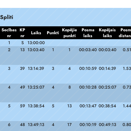
Spliti
Secības
KP
Kopējie
Posma
Kopējais
Posm
Laiks
Punkti
nr
nr
punkti
laiks
laiks
distan
1
S
13:00:00
2
13
13:03:40
1
1
00:03:40
00:03:40
0.5
3
39
13:14:39
3
4
00:10:59
00:14:39
1.53
4
49
13:25:07
4
8
00:10:28
00:25:07
0.7
5
59
13:38:54
5
13
00:13:47
00:38:54
1.4
6
48
13:49:13
4
17
00:10:19
00:49:13
0.8