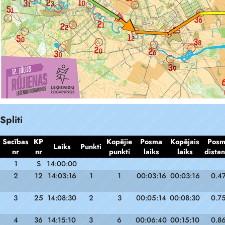
Spliti
Secības
KP
Kopējie
Posma
Kopējais
Pos
Laiks
Punkti
nr
nr
punkti
laiks
laiks
dista
1
S
14:00:00
2
12
14:03:16
1
1
00:03:16
00:03:16
0.4
3
25
14:08:30
2
3
00:05:14
00:08:30
0.7
4
36
14:15:10
3
6
00:06:40
00:15:10
0.8