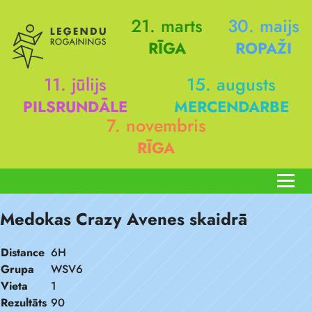
21. marts
30. maijs
RĪGA
ROPAŽI
11. jūlijs
15. augusts
PILSRUNDĀLE
MERCENDARBE
7. novembris
RĪGA
Medokas Crazy Avenes skaidrā
Distance
6H
Grupa
WSV6
Vieta
1
Rezultāts
90