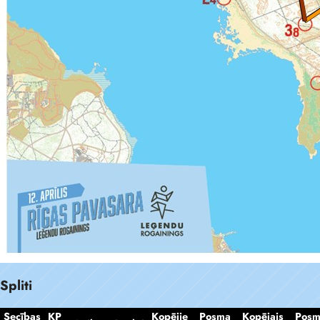
Spliti
Secības
KP
Kopējie
Posma
Kopējais
Pos