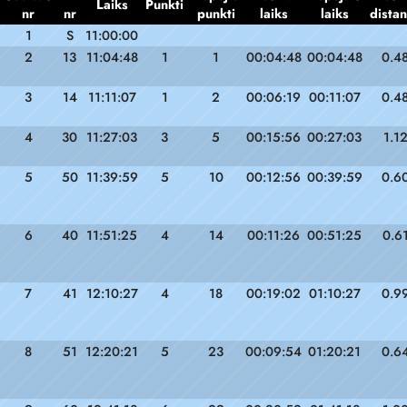
Laiks
Punkti
nr
nr
punkti
laiks
laiks
dista
1
S
11:00:00
2
13
11:04:48
1
1
00:04:48
00:04:48
0.4
3
14
11:11:07
1
2
00:06:19
00:11:07
0.4
4
30
11:27:03
3
5
00:15:56
00:27:03
1.1
5
50
11:39:59
5
10
00:12:56
00:39:59
0.6
6
40
11:51:25
4
14
00:11:26
00:51:25
0.6
7
41
12:10:27
4
18
00:19:02
01:10:27
0.9
8
51
12:20:21
5
23
00:09:54
01:20:21
0.6