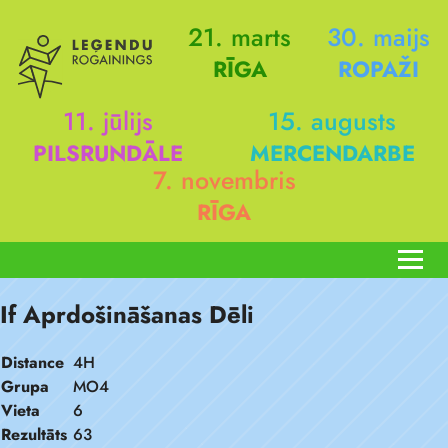
21. marts
30. maijs
RĪGA
ROPAŽI
11. jūlijs
15. augusts
PILSRUNDĀLE
MERCENDARBE
7. novembris
RĪGA
If Aprdošināšanas Dēli
Distance
4H
Grupa
MO4
Vieta
6
Rezultāts
63