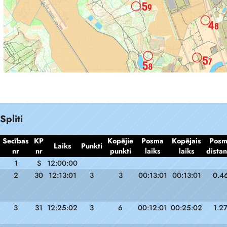
Spliti
Secības
KP
Kopējie
Posma
Kopējais
Pos
Laiks
Punkti
nr
nr
punkti
laiks
laiks
dista
1
S
12:00:00
2
30
12:13:01
3
3
00:13:01
00:13:01
0.4
3
31
12:25:02
3
6
00:12:01
00:25:02
1.2