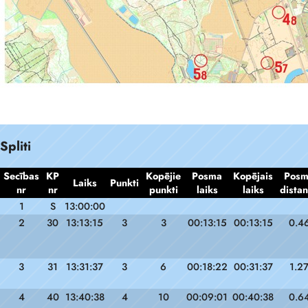
Spliti
Secības
KP
Kopējie
Posma
Kopējais
Pos
Laiks
Punkti
nr
nr
punkti
laiks
laiks
dista
1
S
13:00:00
2
30
13:13:15
3
3
00:13:15
00:13:15
0.4
3
31
13:31:37
3
6
00:18:22
00:31:37
1.2
4
40
13:40:38
4
10
00:09:01
00:40:38
0.6