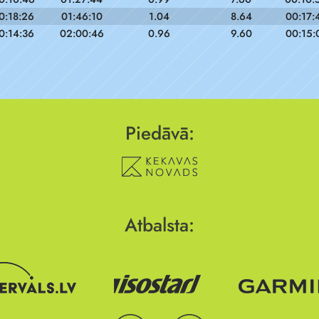
0:18:26
01:46:10
1.04
8.64
00:17:
0:14:36
02:00:46
0.96
9.60
00:15:
Piedāvā:
Atbalsta: