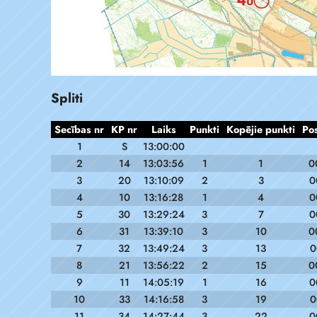
Spliti
Secības nr
KP nr
Laiks
Punkti
Kopējie punkti
Po
1
S
13:00:00
2
14
13:03:56
1
1
0
3
20
13:10:09
2
3
0
4
10
13:16:28
1
4
0
5
30
13:29:24
3
7
0
6
31
13:39:10
3
10
0
7
32
13:49:24
3
13
0
8
21
13:56:22
2
15
0
9
11
14:05:19
1
16
0
10
33
14:16:58
3
19
0
11
34
14:27:44
3
22
0