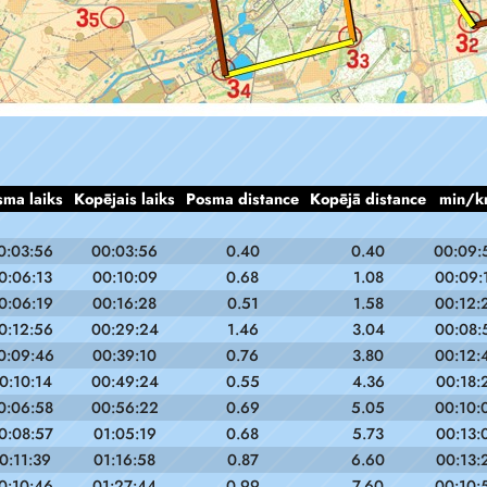
sma laiks
Kopējais laiks
Posma distance
Kopējā distance
min/k
0:03:56
00:03:56
0.40
0.40
00:09:
0:06:13
00:10:09
0.68
1.08
00:09:
0:06:19
00:16:28
0.51
1.58
00:12:
0:12:56
00:29:24
1.46
3.04
00:08:
0:09:46
00:39:10
0.76
3.80
00:12:
0:10:14
00:49:24
0.55
4.36
00:18:
0:06:58
00:56:22
0.69
5.05
00:10:
0:08:57
01:05:19
0.68
5.73
00:13:
0:11:39
01:16:58
0.87
6.60
00:13:
0:10:46
01:27:44
0.99
7.60
00:10: