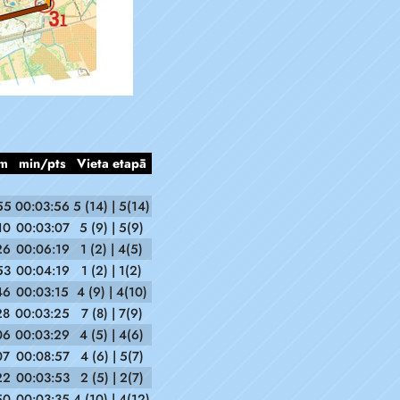
m
min/pts
Vieta etapā
55
00:03:56
5 (14) | 5(14)
10
00:03:07
5 (9) | 5(9)
26
00:06:19
1 (2) | 4(5)
53
00:04:19
1 (2) | 1(2)
46
00:03:15
4 (9) | 4(10)
28
00:03:25
7 (8) | 7(9)
06
00:03:29
4 (5) | 4(6)
07
00:08:57
4 (6) | 5(7)
22
00:03:53
2 (5) | 2(7)
50
00:03:35
4 (10) | 4(12)