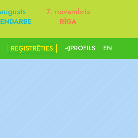
 augusts
7. novembris
ENDARBE
RĪGA
PROFILS
EN
REĢISTRĒTIES