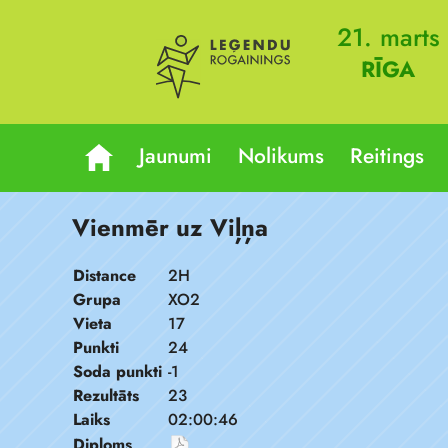
21. marts
RĪGA
Jaunumi
Nolikums
Reitings
Vienmēr uz Viļņa
Distance
2H
Grupa
XO2
Vieta
17
Punkti
24
Soda punkti
-1
Rezultāts
23
Laiks
02:00:46
Diploms