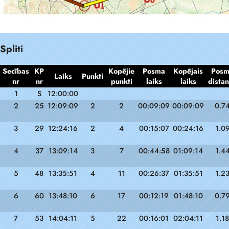
Spliti
Secības
KP
Kopējie
Posma
Kopējais
Pos
Laiks
Punkti
nr
nr
punkti
laiks
laiks
dista
1
S
12:00:00
2
25
12:09:09
2
2
00:09:09
00:09:09
0.7
3
29
12:24:16
2
4
00:15:07
00:24:16
1.0
4
37
13:09:14
3
7
00:44:58
01:09:14
1.4
5
48
13:35:51
4
11
00:26:37
01:35:51
1.2
6
60
13:48:10
6
17
00:12:19
01:48:10
0.7
7
53
14:04:11
5
22
00:16:01
02:04:11
1.18