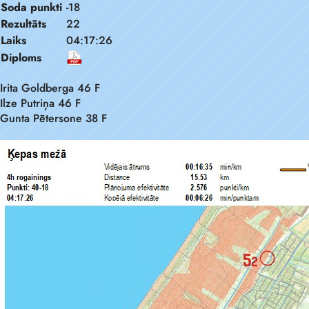
Soda punkti
-18
Rezultāts
22
Laiks
04:17:26
Diploms
Irita Goldberga 46 F
Ilze Putriņa 46 F
Gunta Pētersone 38 F