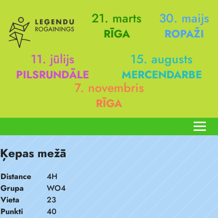
21. marts
30. maijs
RĪGA
ROPAŽI
11. jūlijs
15. augusts
PILSRUNDĀLE
MERCENDARBE
7. novembris
RĪGA
Ķepas mežā
Distance
4H
Grupa
WO4
Vieta
23
Punkti
40