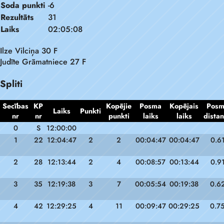
Soda punkti
-6
Rezultāts
31
Laiks
02:05:08
Ilze Vilciņa 30 F
Judīte Grāmatniece 27 F
Spliti
Secības
KP
Kopējie
Posma
Kopējais
Pos
Laiks
Punkti
nr
nr
punkti
laiks
laiks
dista
0
S
12:00:00
1
22
12:04:47
2
2
00:04:47
00:04:47
0.6
2
28
12:13:44
2
4
00:08:57
00:13:44
0.9
3
35
12:19:38
3
7
00:05:54
00:19:38
0.6
4
42
12:29:25
4
11
00:09:47
00:29:25
0.7