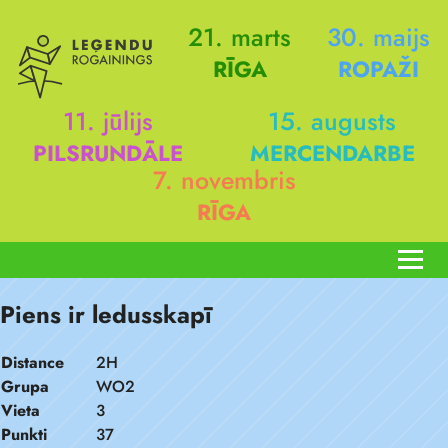
21. marts
30. maijs
RĪGA
ROPAŽI
11. jūlijs
15. augusts
PILSRUNDĀLE
MERCENDARBE
7. novembris
RĪGA
Piens ir ledusskapī
Distance
2H
Grupa
WO2
Vieta
3
Punkti
37