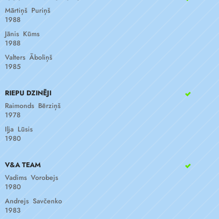
Mārtiņš Puriņš
1988
Jānis Kūms
1988
Valters Āboliņš
1985
RIEPU DZINĒJI
Raimonds Bērziņš
1978
Iļja Lūsis
1980
V&A TEAM
Vadims Vorobejs
1980
Andrejs Savčenko
1983