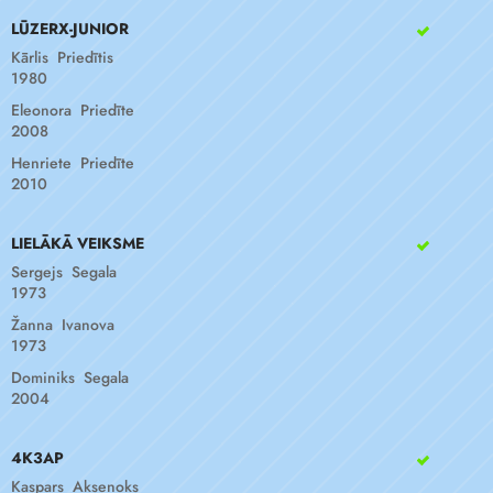
LŪZERX-JUNIOR
Kārlis Priedītis
1980
Eleonora Priedīte
2008
Henriete Priedīte
2010
LIELĀKĀ VEIKSME
Sergejs Segala
1973
Žanna Ivanova
1973
Dominiks Segala
2004
4K3AP
Kaspars Aksenoks