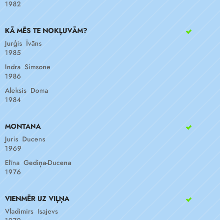
1982
KĀ MĒS TE NOKĻUVĀM?
Jurģis Īvāns
1985
Indra Simsone
1986
Aleksis Doma
1984
MONTANA
Juris Ducens
1969
Elīna Gediņa-Ducena
1976
VIENMĒR UZ VIĻŅA
Vladimirs Isajevs