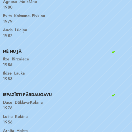
Agnese Meikšāne
1980
Evita Kalmane- Pivkina
1979
Anda Lūciņa
1987
NĒ NU JĀ
Ilze Birzniece
1985
Ildze Lauka
1983
IEPAZĪSTI PĀRDAUGAVU
Dace Dūklava-Kokina
1976
Lolita Kokina
1956
Arnita Holsta