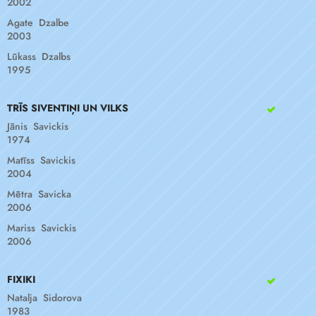
2002
Agate Dzalbe
2003
Lūkass Dzalbs
1995
TRĪS SIVENTIŅI UN VILKS
Jānis Savickis
1974
Matīss Savickis
2004
Mētra Savicka
2006
Mariss Savickis
2006
FIXIKI
Natalja Sidorova
1983