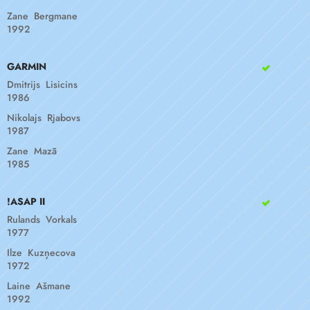
Zane Bergmane
1992
GARMIN
Dmitrijs Lisicins
1986
Nikolajs Rjabovs
1987
Zane Mazā
1985
!ASAP II
Rulands Vorkals
1977
Ilze Kuzņecova
1972
Laine Ašmane
1992