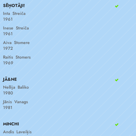
SĒŅOTĀJI!
Inta Streiča
1961
Inese Streiča
1961
Aiva Stomere
1972
Raitis Stomers
1969
JĀ&NE
Nellija Baliko
1980
Jānis Vanags
1981
MINCHI
Andis Laveiķis