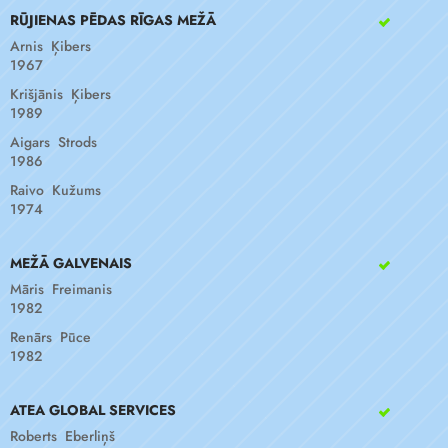
RŪJIENAS PĒDAS RĪGAS MEŽĀ
Arnis Ķibers
1967
Krišjānis Ķibers
1989
Aigars Strods
1986
Raivo Kužums
1974
MEŽĀ GALVENAIS
Māris Freimanis
1982
Renārs Pūce
1982
ATEA GLOBAL SERVICES
Roberts Eberliņš