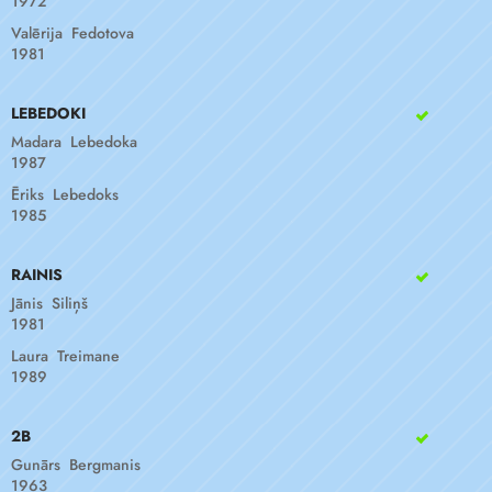
1972
Valērija Fedotova
1981
LEBEDOKI
Madara Lebedoka
1987
Ēriks Lebedoks
1985
RAINIS
Jānis Siliņš
1981
Laura Treimane
1989
2B
Gunārs Bergmanis
1963