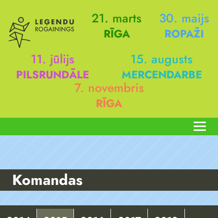
21. marts
30. maijs
RĪGA
ROPAŽI
11. jūlijs
15. augusts
PILSRUNDĀLE
MERCENDARBE
7. novembris
RĪGA
Komandas