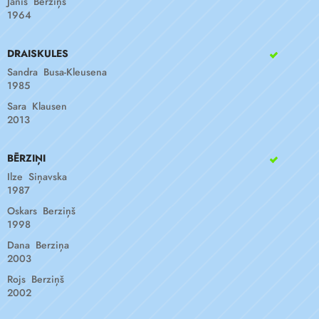
Jānis Bērziņš
1964
DRAISKULES
Sandra Busa-Kleusena
1985
Sara Klausen
2013
BĒRZIŅI
Ilze Siņavska
1987
Oskars Berziņš
1998
Dana Berziņa
2003
Rojs Berziņš
2002