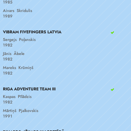
1985
Aivars Skridulis
1989
VIBRAM FIVEFINGERS LATVIA
Sergejs Poļanskis
1982
Jānis Ābele
1982
Mareks Krūmiņš
1982
RIGA ADVENTURE TEAM III
Kaspas Pīlādzis
1982
Mārtiņš Pjalkovskis
1991