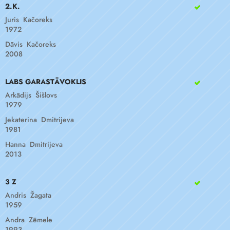
2.K.
Juris Kačoreks
1972
Dāvis Kačoreks
2008
LABS GARASTĀVOKLIS
Arkādijs Šišlovs
1979
Jekaterina Dmitrijeva
1981
Hanna Dmitrijeva
2013
3 Z
Andris Žagata
1959
Andra Zēmele
1993