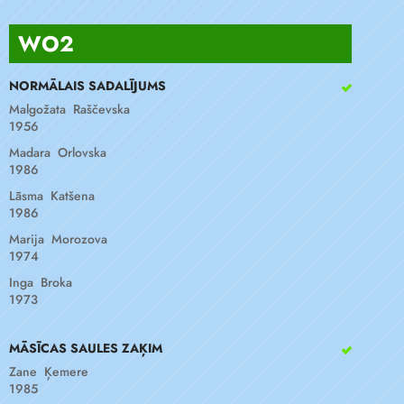
WO2
NORMĀLAIS SADALĪJUMS
Malgožata Raščevska
1956
Madara Orlovska
1986
Lāsma Katšena
1986
Marija Morozova
1974
Inga Broka
1973
MĀSĪCAS SAULES ZAĶIM
Zane Ķemere
1985