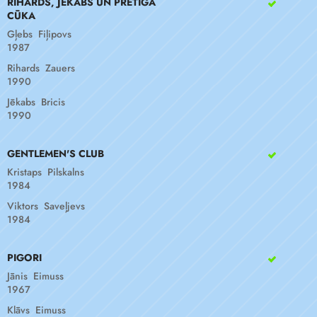
RIHARDS, JĒKABS UN PRETĪGĀ
CŪKA
Gļebs Fiļipovs
1987
Rihards Zauers
1990
Jēkabs Bricis
1990
GENTLEMEN'S CLUB
Kristaps Pilskalns
1984
Viktors Saveļjevs
1984
PIGORI
Jānis Eimuss
1967
Klāvs Eimuss