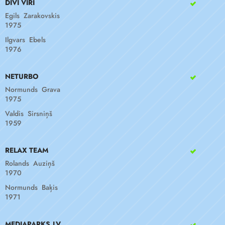
DIVI VĪRI
Egils Zarakovskis
1975
Ilgvars Ebels
1976
NETURBO
Normunds Grava
1975
Valdis Sirsniņš
1959
RELAX TEAM
Rolands Auziņš
1970
Normunds Baķis
1971
MEDIAPARKS.LV