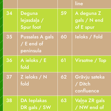
line
34
Deguna
59
A deguna Z
lejasdaļa /
gals / N end
Spur foot
of E spur
35
Pussalas A gals
60
Ieloks / Fold
/ E end of
peninsula
36
A ieloks / E
61
Virsotne / Top
fold
37
Z ieloks / N
62
Grāvju sateka
fold
/ Ditch
confluence
38
DA Ieplakas
63
Vaļņa ZR gals
DR gals / SW
/ NW end of