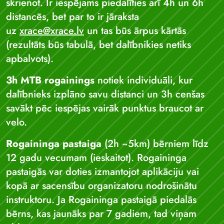
skrienot. Ir iespējams piedalīties arī 4h un 6h
distancēs, bet par to ir jāraksta
uz
xrace@xrace.lv
un tas būs ārpus kārtās
(rezultāts būs tabulā, bet dalībnikies netiks
apbalvots).
3h MTB rogainings
notiek individuāli, kur
dalībnieks izplāno savu distanci un 3h cenšas
savākt pēc iespējas vairāk punktus braucot ar
velo.
Rogaininga pastaiga
(2h ~5km) bērniem līdz
12 gadu vecumam (ieskaitot). Rogaininga
pastaigās var doties izmantojot aplikāciju vai
kopā ar sacensību organizatoru nodrošinātu
instruktoru. Ja Rogaininga pastaigā piedalās
bērns, kas jaunāks par 7 gadiem, tad viņam