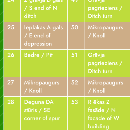
/ S end of N
pagrieziens /
ditch
Ditch turn
25
Ieplakas A gals
50
Mikropaugurs
/ E end of
/ Knoll
depression
26
Bedre / Pit
51
Grāvja
pagrieziens /
Ditch turn
27
Mikropaugurs
52
Mikropaugurs
/ Knoll
/ Knoll
28
Deguna DA
53
R ēkas Z
stūris / SE
fasāde / N
corner of spur
facade of W
building