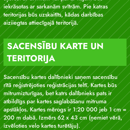
iekrāsotas ar sarkanām svītrām. Pie katras
teritorijas būs uzskaitīts, kādas darbības
aiziiegtas attiecīgajā teritorijā.
SACENSĪBU KARTE UN
TERITORIJA
Sacensību kartes dalībnieki saņem sacensību
rītā reģistrējoties reģistrācijas teltī. Kartes būs
mitrumizturīgas, bet katrs dalībnieks pats ir
atbildīgs par kartes saglabāšanu mitruma
apstākļos. Kartes mērogs ir 1:20 000 jeb 1 cm =
200 m dabā. Izmērs 62 x 43 cm (ņemiet vērā,
izvēloties velo kartes turētāju).