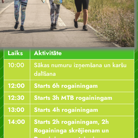
Laiks
Aktivitāte
10:00
Sākas numuru izņemšana un karšu
dalīšana
12:00
Starts 6h rogainingam
12:30
Starts 3h MTB rogainingam
13:00
Starts 4h rogainingam
14:00
Starts 2h rogainingam, 2h
Rogaininga skrējienam un