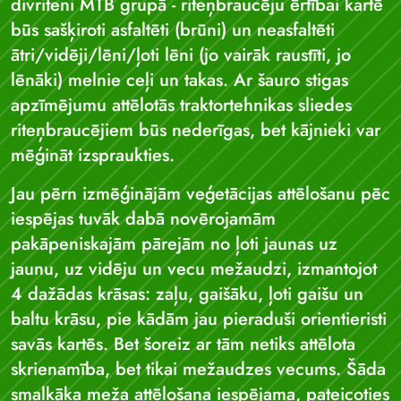
divriteni MTB grupā - riteņbraucēju ērtībai kartē
būs sašķiroti asfaltēti (brūni) un neasfaltēti
ātri/vidēji/lēni/ļoti lēni (jo vairāk raustīti, jo
lēnāki) melnie ceļi un takas. Ar šauro stigas
apzīmējumu attēlotās traktortehnikas sliedes
riteņbraucējiem būs nederīgas, bet kājnieki var
mēģināt izspraukties.
Jau pērn izmēģinājām veģetācijas attēlošanu pēc
iespējas tuvāk dabā novērojamām
pakāpeniskajām pārejām no ļoti jaunas uz
jaunu, uz vidēju un vecu mežaudzi, izmantojot
4 dažādas krāsas: zaļu, gaišāku, ļoti gaišu un
baltu krāsu, pie kādām jau pieraduši orientieristi
savās kartēs. Bet šoreiz ar tām netiks attēlota
skrienamība, bet tikai mežaudzes vecums. Šāda
smalkāka meža attēlošana iespējama, pateicoties