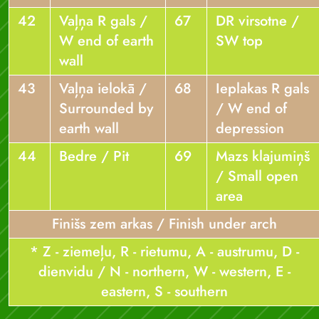
42
Vaļņa R gals /
67
DR virsotne /
W end of earth
SW top
wall
43
Vaļņa ielokā /
68
Ieplakas R gals
Surrounded by
/ W end of
earth wall
depression
44
Bedre / Pit
69
Mazs klajumiņš
/ Small open
area
Finišs zem arkas / Finish under arch
* Z - ziemeļu, R - rietumu, A - austrumu, D -
dienvidu / N - northern, W - western, E -
eastern, S - southern