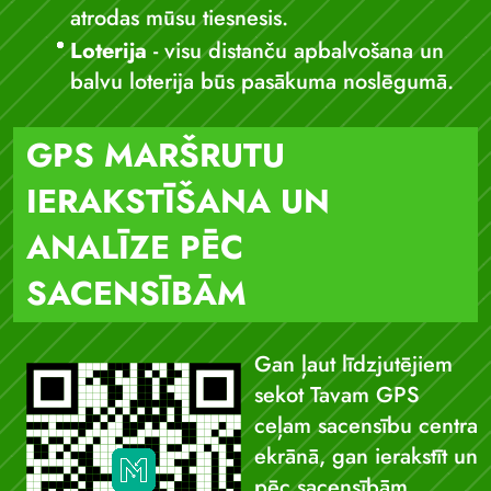
atrodas mūsu tiesnesis.
Loterija
- visu distanču apbalvošana un
balvu loterija būs pasākuma noslēgumā.
GPS MARŠRUTU
IERAKSTĪŠANA UN
ANALĪZE PĒC
SACENSĪBĀM
Gan ļaut līdzjutējiem
sekot Tavam GPS
ceļam sacensību centra
ekrānā, gan ierakstīt un
pēc sacensībām