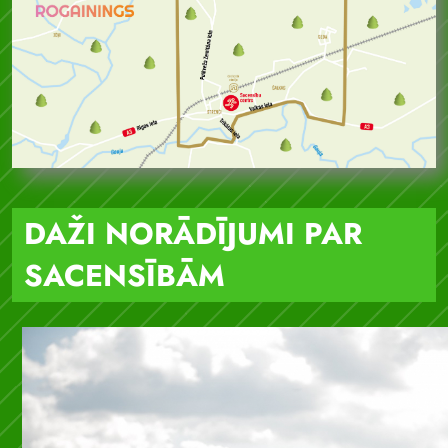
DAŽI NORĀDĪJUMI PAR
SACENSĪBĀM