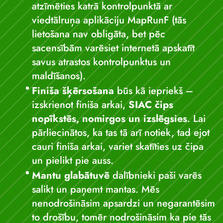
atzīmēties katrā kontrolpunktā ar
viedtālruņa aplikāciju MapRunF (tās
lietošana nav obligāta, bet pēc
sacensībām varēsiet internetā apskatīt
savus atrastos kontrolpunktus un
maldīšanos).
Finiša šķērsošana
būs kā iepriekš –
izskrienot finiša arkai,
SIAC čips
nopīkstēs, nomirgos un izslēgsies
. Lai
pārliecinātos, ka tas tā arī notiek, tad ejot
cauri finiša arkai, variet skatīties uz čipa
un pielikt pie auss.
Mantu glabātuvē
dalībnieki paši varēs
salikt un paņemt mantas. Mēs
nenodrošināsim apsardzi un negarantēsim
to drošību, tomēr nodrošināsim ka pie tās