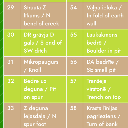
29
Strauta Z
54
Vaļņa ielokā /
līkums / N
In fold of earth
bend of creek
wall
30
DR grāvja D
55
Laukakmens
gals / S end of
bedrē /
SW ditch
Boulder in pit
31
Mikropaugurs
56
DA bedrīte /
/ Knoll
SE small pit
32
Bedre uz
57
Tranšeja
deguna / Pit
virstonē /
on spur
Trench on top
33
Z deguna
58
Krasta līnijas
lejasdaļa / N
pagrieziens /
spur foot
Turn of bank