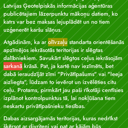
Latvijas Ģeotelpiskās informācijas aģentūras
publicētajiem lāzerpunktu mākoņu datiem, ko
katrs var bez maksas lejuplādēt un no tiem
uzģenerēt karšu slāņus.
Atgādinām, ka ar
olīvzaļu
standarta orientēšanās
apzīmējos iekrāsotās teritorijas ir slēgtas
dalībniekiem. Savukārt slēgtos ceļus iekrāsojām
sarkanā
krāsā. Pat, ja kartē nav iezīmēts, bet
dabā ieraudzījāt zīmi "Privātīpašums" vai "Ieeja
aizliegta", lūdzam to ievērot un izvēlēties citu
ceļu. Protams, pirmkārt jau paši rīkotāji centīsies
izplānot kontrolpunktus tā, lai nokļūšana tiem
neskartu privātīpašnieku tiesības.
Dabas aizsargājamās teritorijas, kuras nedrīkst
šķērsot ar divriteni vai pat ar kājām būs