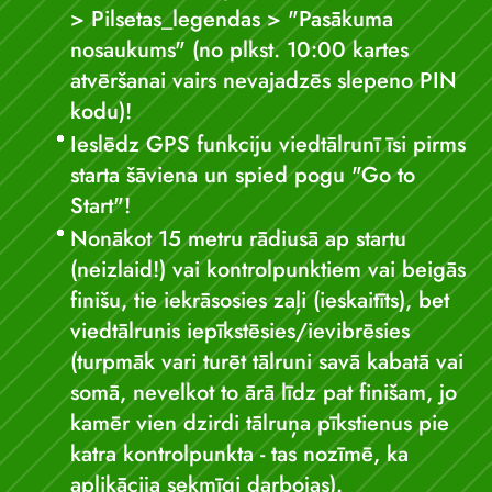
> Pilsetas_legendas > "Pasākuma
nosaukums" (no plkst. 10:00 kartes
atvēršanai vairs nevajadzēs slepeno PIN
kodu)!
Ieslēdz GPS funkciju viedtālrunī īsi pirms
starta šāviena un spied pogu "Go to
Start"!
Nonākot 15 metru rādiusā ap startu
(neizlaid!) vai kontrolpunktiem vai beigās
finišu, tie iekrāsosies zaļi (ieskaitīts), bet
viedtālrunis iepīkstēsies/ievibrēsies
(turpmāk vari turēt tālruni savā kabatā vai
somā, nevelkot to ārā līdz pat finišam, jo
kamēr vien dzirdi tālruņa pīkstienus pie
katra kontrolpunkta - tas nozīmē, ka
aplikācija sekmīgi darbojas).