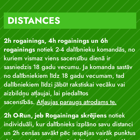
DISTANCES
2h rogainings, 4h rogainings un 6h
rogainings
notiek 2-4 dalībnieku komandās, no
kuriem vismaz viens sacensību dienā ir
sasniedzis 18 gadu vecumu. Ja komanda sastāv
no dalībniekiem līdz 18 gadu vecumam, tad
dalībniekiem līdzi jābūt rakstiskai vecāku vai
aizbildņu atļaujai, lai piedalītos
sacensībās.
Atļaujas paraugs atrodams te.
2h O-Run, jeb Rogaininga skrējiens
notiek
individuāli, kur dalībnieks izplāno savu distanci
un 2h cenšas savākt pēc iespējas vairāk punktus