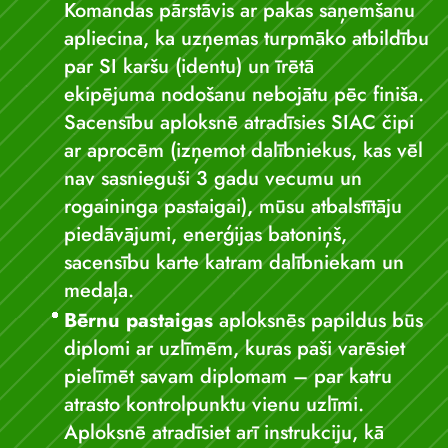
Komandas pārstāvis ar pakas saņemšanu
apliecina, ka uzņemas turpmāko atbildību
par SI karšu (identu) un īrētā
ekipējuma nodošanu nebojātu pēc finiša.
Sacensību aploksnē atradīsies SIAC čipi
ar aprocēm (izņemot dalībniekus, kas vēl
nav sasnieguši 3 gadu vecumu un
rogaininga pastaigai), mūsu atbalstītāju
piedāvājumi, enerģijas batoniņš,
sacensību karte katram dalībniekam un
medaļa.
Bērnu pastaigas
aploksnēs papildus būs
diplomi ar uzlīmēm, kuras paši varēsiet
pielīmēt savam diplomam – par katru
atrasto kontrolpunktu vienu uzlīmi.
Aploksnē atradīsiet arī instrukciju, kā