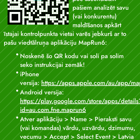
pašiem analizēt savu
(vai konkurentu)
maldīšanos apkārt
īstajai kontrolpunkta vietai varēs jebkurš ar to
pašu viedtālruņa aplikāciju MapRun6:
Noskenē šo QR kodu vai soli pa solim
seko instrukcijai zemāk!
iPhone
versija:
https://apps.apple.com/au/app/
Android versija:
https://play.google.com/store/apps/details
id=au.com.fne.maprun6
Atver aplikāciju > Name > Pieraksti savu
(vai komandas) vārdu, uzvārdu, dzimumu,
vecumu > Accept > Select Event > Latvia