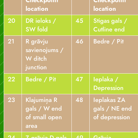
Checkpoint
Checkpoint
location
location
20
DR ieloks /
45
Stigas gals /
SW fold
Cutline end
21
R grāvju
46
Bedre / Pit
savienojums /
W ditch
junction
22
Bedre / Pit
47
Ieplaka /
Depression
23
Klajumiņa R
48
Ieplakas ZA
gals / W end
gals / NE end
of small open
of depression
area
24
Z grāvja D gals
49
Grāvja