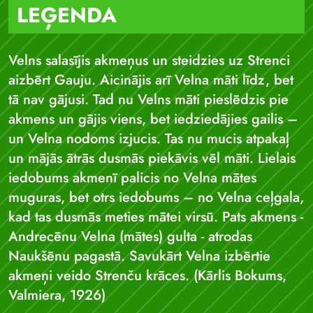
LEĢENDA
Velns salasījis akmeņus un steidzies uz Strenci
aizbērt Gauju. Aicinājis arī Velna māti līdz, bet
tā nav gājusi. Tad nu Velns māti pieslēdzis pie
akmens un gājis viens, bet iedziedājies gailis –
un Velna nodoms izjucis. Tas nu mucis atpakaļ
un mājās ātrās dusmās piekāvis vēl māti. Lielais
iedobums akmenī palicis no Velna mātes
muguras, bet otrs iedobums – no Velna ceļgala,
kad tas dusmās meties mātei virsū. Pats akmens -
Andrecēnu Velna (mātes) gulta - atrodas
Naukšēnu pagastā. Savukārt Velna izbērtie
akmeņi veido Strenču krāces. (Kārlis Bokums,
Valmiera, 1926)