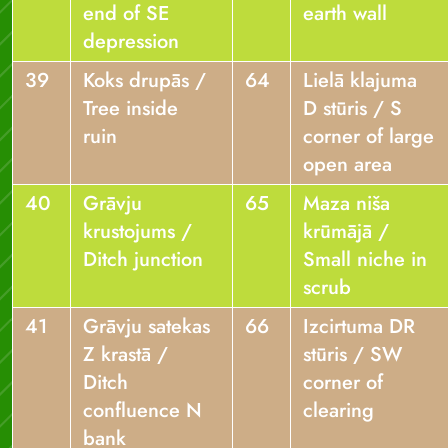
end of SE
earth wall
depression
39
Koks drupās /
64
Lielā klajuma
Tree inside
D stūris / S
ruin
corner of large
open area
40
Grāvju
65
Maza niša
krustojums /
krūmājā /
Ditch junction
Small niche in
scrub
41
Grāvju satekas
66
Izcirtuma DR
Z krastā /
stūris / SW
Ditch
corner of
confluence N
clearing
bank