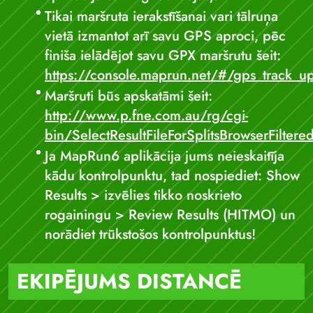
Tikai maršruta ierakstīšanai vari tālruņa
vietā izmantot arī savu GPS aproci, pēc
finiša ielādējot savu GPX maršrutu šeit:
https://console.maprun.net/#/gps_track_u
Maršruti būs apskatāmi šeit:
http://www.p.fne.com.au/rg/cgi-
bin/SelectResultFileForSplitsBrowserFiltere
Ja MapRun6 aplikācija jums neieskaitīja
kādu kontrolpunktu, tad nospiediet: Show
Results > izvēlies tikko noskrieto
rogainingu > Review Results (HITMO) un
norādiet trūkstošos kontrolpunktus!
EKIPĒJUMS DISTANCĒ