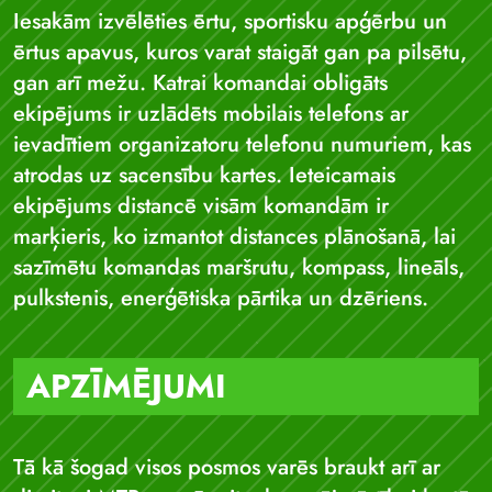
Iesakām izvēlēties ērtu, sportisku apģērbu un
ērtus apavus, kuros varat staigāt gan pa pilsētu,
gan arī mežu. Katrai komandai obligāts
ekipējums ir uzlādēts mobilais telefons ar
ievadītiem organizatoru telefonu numuriem, kas
atrodas uz sacensību kartes. Ieteicamais
ekipējums distancē visām komandām ir
marķieris, ko izmantot distances plānošanā, lai
sazīmētu komandas maršrutu, kompass, lineāls,
pulkstenis, enerģētiska pārtika un dzēriens.
APZĪMĒJUMI
Tā kā šogad visos posmos varēs braukt arī ar