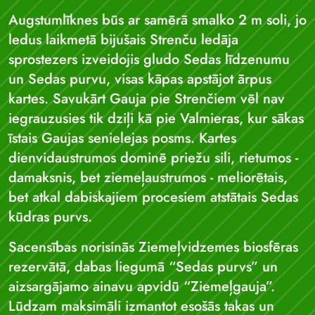
Augstumlīknes būs ar samērā smalko 2 m soli, jo
ledus laikmetā bijušais Strenču ledāja
sprostezers izveidojis gludo Sedas līdzenumu
un Sedas purvu, visas kāpas apstājot ārpus
kartes. Savukārt Gauja pie Strenčiem vēl nav
iegrauzusies tik dziļi kā pie Valmieras, kur sākas
īstais Gaujas senielejas posms. Kartes
dienvidaustrumos dominē priežu sili, rietumos -
damaksnis, bet ziemeļaustrumos - meliorētais,
bet atkal dabiskajiem procesiem atstātais Sedas
kūdras purvs.
Sacensības norisinās Ziemeļvidzemes biosfēras
rezervātā, dabas liegumā “Sedas purvs” un
aizsargājamo ainavu apvidū “Ziemeļgauja”.
Lūdzam maksimāli izmantot esošās takas un