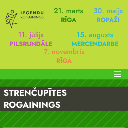
21. marts
30. maijs
RĪGA
ROPAŽI
11. jūlijs
15. augusts
PILSRUNDĀLE
MERCENDARBE
7. novembris
RĪGA
STRENČUPĪTES
ROGAININGS