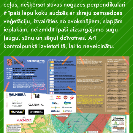
ceļus, nešķērsot stāvas nogāzes perpendikulāri
it īpaši lapu koku audzēs ar skraju zemsedzes
veģetāciju, izvairīties no avoksnājiem, slapjām
ieplakām, neizmīdīt īpaši aizsargājamo sugu
(augu, sūnu un sēņu) dzīvotnes. Arī
kontrolpunkti izvietoti tā, lai to neveicinātu.