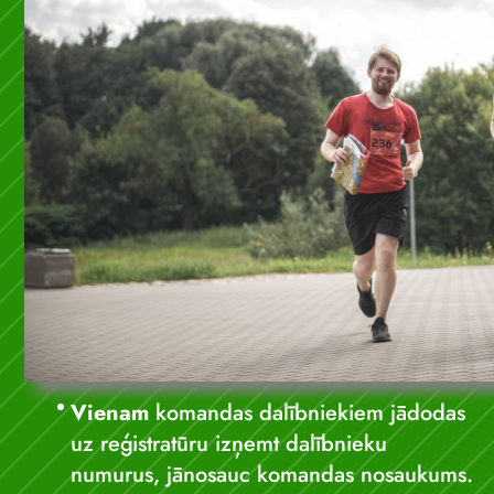
V
ienam
komandas dalībniekiem jādodas
uz reģistratūru izņemt dalībnieku
numurus, jānosauc komandas nosaukums.