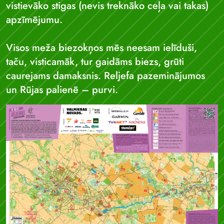
vistievāko stigas (nevis treknāko ceļa vai takas)
apzīmējumu.
Visos meža biezokņos mēs neesam ielīduši,
taču, visticamāk, tur gaidāms biezs, grūti
caurejams damaksnis. Reljefa pazeminājumos
un Rūjas palienē – purvi.