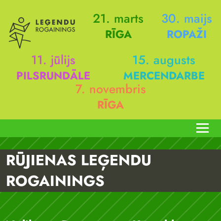
21. marts
30. maijs
RĪGA
ROPAŽI
11. jūlijs
15. augusts
PILSRUNDĀLE
MERCENDARBE
7. novembris
RĪGA
RŪJIENAS LEĢENDU
ROGAININGS