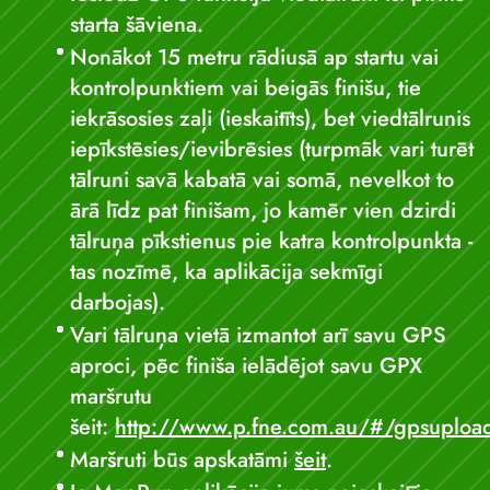
starta šāviena.
Nonākot 15 metru rādiusā ap startu vai
kontrolpunktiem vai beigās finišu, tie
iekrāsosies zaļi (ieskaitīts), bet viedtālrunis
iepīkstēsies/ievibrēsies (turpmāk vari turēt
tālruni savā kabatā vai somā, nevelkot to
ārā līdz pat finišam, jo kamēr vien dzirdi
tālruņa pīkstienus pie katra kontrolpunkta -
tas nozīmē, ka aplikācija sekmīgi
darbojas).
Vari tālruņa vietā izmantot arī savu GPS
aproci, pēc finiša ielādējot savu GPX
maršrutu
šeit:
http://www.p.fne.com.au/#/gpsuploa
Maršruti būs apskatāmi
šeit
.