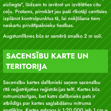
aizliegta", lūdzam to ievērot un izvēlēties citu
ceļu. Protams, pirmkārt jau paši rīkotāji centīsies
izplānot kontrolpunktus tā, lai nokļūšana tiem
neskartu privātīpašnieku tiesības.
Augstumlīknes būs ar samērā smalko 2 m soli.
SACENSĪBU KARTE UN
TERITORIJA
Sacensību kartes dalībnieki saņem sacensību
rītā reģistrējoties reģistrācijas teltī. Kartes būs
mitrumizturīgas, bet katrs dalībnieks pats ir
atbildīgs par kartes saglabāšanu mitruma
apstākļos. Kartes mērogs ir 1:20 000 jeb 1 cm =