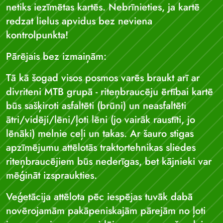
netiks iezīmētas kartēs. Nebrīnieties, ja kartē
redzat lielus apvidus bez neviena
kontrolpunkta!
Pārējais bez izmaiņām:
Tā kā šogad visos posmos varēs braukt arī ar
divriteni MTB grupā - riteņbraucēju ērtībai kartē
būs sašķiroti asfaltēti (brūni) un neasfaltēti
ātri/vidēji/lēni/ļoti lēni (jo vairāk raustīti, jo
lēnāki) melnie ceļi un takas. Ar šauro stigas
apzīmējumu attēlotās traktortehnikas sliedes
riteņbraucējiem būs nederīgas, bet kājnieki var
mēģināt izspraukties.
Veģetācija attēlota pēc iespējas tuvāk dabā
novērojamām pakāpeniskajām pārejām no ļoti