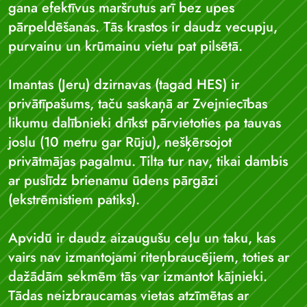
gana efektīvus maršrutus arī bez upes
pārpeldēšanas. Tās krastos ir daudz vecupju,
purvainu un krūmainu vietu pat pilsētā.
Imantas (Jeru) dzirnavas (tagad HES) ir
privātīpašums, taču saskaņā ar Zvejniecības
likumu dalībnieki drīkst pārvietoties pa tauvas
joslu (10 metru gar Rūju), nešķērsojot
privātmājas pagalmu. Tilta tur nav, tikai dambis
ar puslīdz brienamu ūdens pārgāzi
(ekstrēmistiem patiks).
Apvidū ir daudz aizaugušu ceļu un taku, kas
vairs nav izmantojami riteņbraucējiem, toties ar
dažādām sekmēm tās var izmantot kājnieki.
Tādas neizbraucamas vietas atzīmētas ar