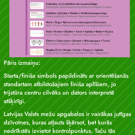
Pāris izmaiņu:
Starta/finiša simbols papildināts ar orientēšanās
standartam atbilstošajiem finiša aplīšiem, jo
trijstūra centru cilvēks un dators interpretē
atšķirīgi.
Latvijas Valsts mežu apgabalos ir vairākas jutīgas
dzīvotnes, kuras atļauts šķērsot, bet kurās
nedrīkstēs izvietot kontrolpunktus. Taču tās