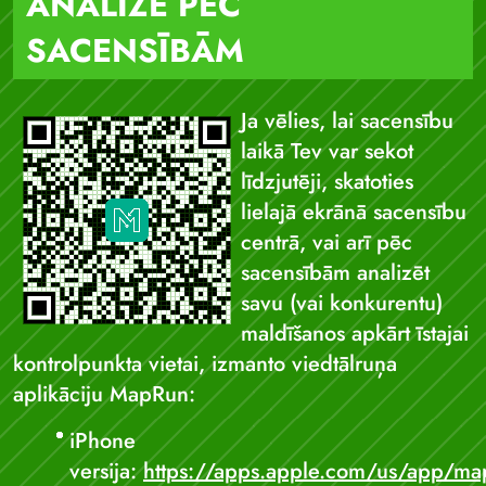
ANALĪZE PĒC
SACENSĪBĀM
Ja vēlies, lai sacensību
laikā Tev var sekot
līdzjutēji, skatoties
lielajā ekrānā sacensību
centrā, vai arī pēc
sacensībām analizēt
savu (vai konkurentu)
maldīšanos apkārt īstajai
kontrolpunkta vietai, izmanto viedtālruņa
aplikāciju MapRun:
iPhone
versija:
https://apps.apple.com/us/app/