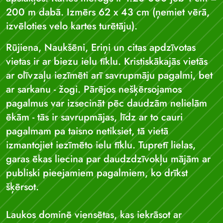
200 m dabā. Izmērs 62 x 43 cm (ņemiet vērā,
izvēloties velo kartes turētāju).
Rūjiena, Naukšēni, Eriņi un citas apdzīvotas
vietas ir ar biezu ielu tīklu. Kristiskākajās vietās
ar olīvzaļu iezīmēti arī savrupmāju pagalmi, bet
ar sarkanu - žogi. Pārējos nešķērsojamos
pagalmus var izsecināt pēc daudzām nelielām
ēkām - tās ir savrupmājas, līdz ar to cauri
pagalmam pa taisno netiksiet, tā vietā
izmantojiet iezīmēto ielu tīklu. Tupretī lielas,
garas ēkas liecina par daudzdzīvokļu mājām ar
publiski pieejamiem pagalmiem, ko drīkst
šķērsot.
Laukos dominē viensētas, kas iekrāsot ar