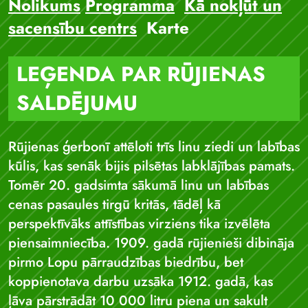
Nolikums
Programma
Kā nokļūt un
sacensību centrs
Karte
LEĢENDA PAR RŪJIENAS
SALDĒJUMU
Rūjienas ģerbonī attēloti trīs linu ziedi un labības
kūlis, kas senāk bijis pilsētas labklājības pamats.
Tomēr 20. gadsimta sākumā linu un labības
cenas pasaules tirgū kritās, tādēļ kā
perspektīvāks attīstības virziens tika izvēlēta
piensaimniecība. 1909. gadā rūjienieši dibināja
pirmo Lopu pārraudzības biedrību, bet
koppienotava darbu uzsāka 1912. gadā, kas
ļāva pārstrādāt 10 000 litru piena un sakult