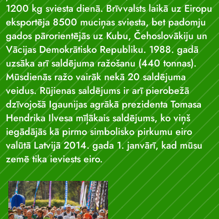
1200 kg sviesta dienā. Brīvvalsts laikā uz Eiropu
eksportēja 8500 muciņas sviesta, bet padomju
gados pārorientējās uz Kubu, Čehoslovākiju un
Vācijas Demokrātisko Republiku. 1988. gadā
uzsāka arī saldējuma ražošanu (440 tonnas).
Mūsdienās ražo vairāk nekā 20 saldējuma
veidus. Rūjienas saldējums ir arī pierobežā
dzīvojošā Igaunijas agrākā prezidenta Tomasa
Hendrika Ilvesa mīļākais saldējums, ko viņš
iegādājās kā pirmo simbolisko pirkumu eiro
valūtā Latvijā 2014. gada 1. janvārī, kad mūsu
zemē tika ieviests eiro.