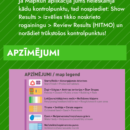
Ja MapRun aplikācija jums neieskaitīja
kādu kontrolpunktu, tad nospiediet: Show
Results > izvēlies tikko noskrieto
rogainingu > Review Results (HITMO) un
norādiet trūkstošos kontrolpunktus!
APZĪMĒJUMI