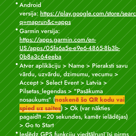
Android
versija:
https://play.google.com/store/sear
q=maprun&c=apps
Garmin versija:
https://apps.garmin.com/en-
US/apps/05fa6a5e-e9e6-4865-8b3b-
0b8a3c64eeba
Atver aplikāciju > Name > Pieraksti savu
vārdu, uzvārdu, dzimumu, vecumu >
Accept > Select Event > Latvia >
Pilsetas_legendas > "Pasākuma
nosaukums" (
noskenē šo QR kodu vai
spied uz saites
) > Ok (var nākties
pagaidīt ~20 sekundes, kamēr ielādējas)
> Go to Start
Ieslēdz GPS funkciju viedtālrunī īsi pirms