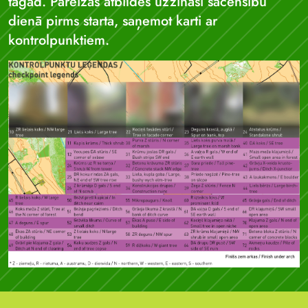
tagad. Pareizās atbildes uzzināsi sacensību
dienā pirms starta, saņemot karti ar
kontrolpunktiem.