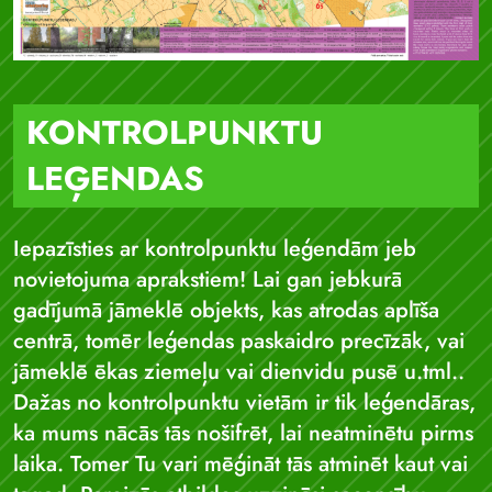
KONTROLPUNKTU
LEĢENDAS
Iepazīsties ar kontrolpunktu leģendām jeb
novietojuma aprakstiem! Lai gan jebkurā
gadījumā jāmeklē objekts, kas atrodas aplīša
centrā, tomēr leģendas paskaidro precīzāk, vai
jāmeklē ēkas ziemeļu vai dienvidu pusē u.tml..
Dažas no kontrolpunktu vietām ir tik leģendāras,
ka mums nācās tās nošifrēt, lai neatminētu pirms
laika. Tomer Tu vari mēģināt tās atminēt kaut vai