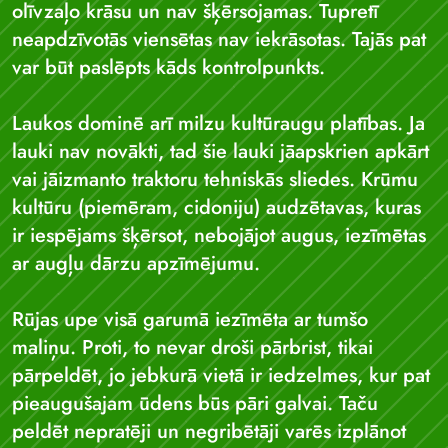
olīvzaļo krāsu un nav šķērsojamas. Tupretī
neapdzīvotās viensētas nav iekrāsotas. Tajās pat
var būt paslēpts kāds kontrolpunkts.
Laukos dominē arī milzu kultūraugu platības. Ja
lauki nav novākti, tad šie lauki jāapskrien apkārt
vai jāizmanto traktoru tehniskās sliedes. Krūmu
kultūru (piemēram, cidoniju) audzētavas, kuras
ir iespējams šķērsot, nebojājot augus, iezīmētas
ar augļu dārzu apzīmējumu.
Rūjas upe visā garumā iezīmēta ar tumšo
maliņu. Proti, to nevar droši pārbrist, tikai
pārpeldēt, jo jebkurā vietā ir iedzelmes, kur pat
pieaugušajam ūdens būs pāri galvai. Taču
peldēt nepratēji un negribētāji varēs izplānot