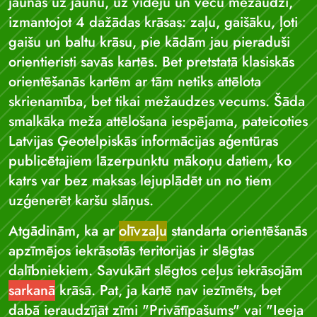
jaunas uz jaunu, uz vidēju un vecu mežaudzi,
izmantojot 4 dažādas krāsas: zaļu, gaišāku, ļoti
gaišu un baltu krāsu, pie kādām jau pieraduši
orientieristi savās kartēs. Bet pretstatā klasiskās
orientēšanās kartēm ar tām netiks attēlota
skrienamība, bet tikai mežaudzes vecums. Šāda
smalkāka meža attēlošana iespējama, pateicoties
Latvijas Ģeotelpiskās informācijas aģentūras
publicētajiem lāzerpunktu mākoņu datiem, ko
katrs var bez maksas lejuplādēt un no tiem
uzģenerēt karšu slāņus.
Atgādinām, ka ar
olīvzaļu
standarta orientēšanās
apzīmējos iekrāsotās teritorijas ir slēgtas
dalībniekiem. Savukārt slēgtos ceļus iekrāsojām
sarkanā
krāsā. Pat, ja kartē nav iezīmēts, bet
dabā ieraudzījāt zīmi "Privātīpašums" vai "Ieeja