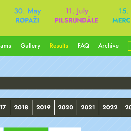
h
30. May
11. July
15.
ROPAŽI
PILSRUNDĀLE
MERC
eams
Gallery
Results
FAQ
Archive
17
2018
2019
2020
2021
2022
2