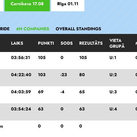
Carnikava 17.08
Rīga 01.11
RIDE
4H COMPANIES
OVERALL STANDINGS
VIETA
LAIKS
PUNKTI
SODS
REZULTĀTS
GRUPĀ
03:56:31
105
0
105
U:1
04:22:40
103
-23
80
U:2
04:03:59
69
-4
65
U:3
03:54:24
63
0
63
U:4
ns
0
0
0