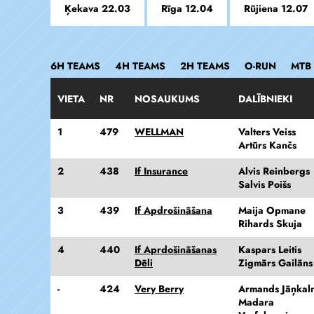
Ķekava 22.03
Rīga 12.04
Rūjiena 12.07
6H TEAMS
4H TEAMS
2H TEAMS
O-RUN
MTB 
VIETA
NR
NOSAUKUMS
DALĪBNIEKI
1
479
WELLMAN
Valters Veiss
Artūrs Kančs
2
438
If Insurance
Alvis Reinbergs
Salvis Poišs
3
439
If Apdrošināšana
Maija Opmane
Rihards Skuja
4
440
If Aprdošināšanas
Kaspars Leitis
Dēli
Zigmārs Gailāns
-
424
Very Berry
Armands Jāņkal
Madara