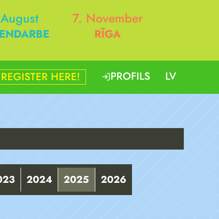
 August
7. November
ENDARBE
RĪGA
PROFILS
LV
REGISTER HERE!
023
2024
2025
2026