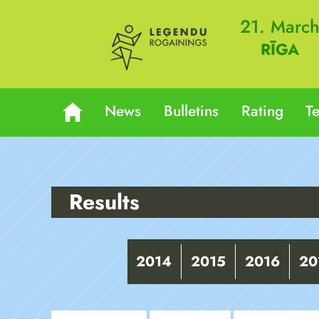
21. Marc
RĪGA
News
Bulletins
Rating
T
Results
2014
2015
2016
20