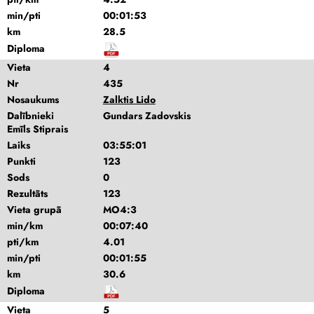
min/pti
00:01:53
km
28.5
Diploma
Vieta
4
Nr
435
Nosaukums
Zalktis Lido
Dalībnieki
Gundars Zadovskis
Emīls Stiprais
Laiks
03:55:01
Punkti
123
Sods
0
Rezultāts
123
Vieta grupā
MO4:3
min/km
00:07:40
pti/km
4.01
min/pti
00:01:55
km
30.6
Diploma
Vieta
5