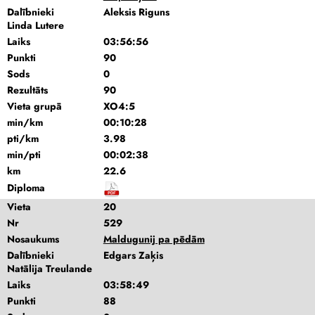
Dalībnieki
Aleksis Riguns
Linda Lutere
Laiks
03:56:56
Punkti
90
Sods
0
Rezultāts
90
Vieta grupā
XO4:5
min/km
00:10:28
pti/km
3.98
min/pti
00:02:38
km
22.6
Diploma
Vieta
20
Nr
529
Nosaukums
Maldugunij pa pēdām
Dalībnieki
Edgars Zaķis
Natālija Treulande
Laiks
03:58:49
Punkti
88