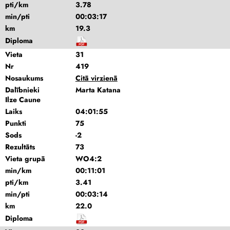
pti/km
3.78
min/pti
00:03:17
km
19.3
Diploma
Vieta
31
Nr
419
Nosaukums
Citā virzienā
Dalībnieki
Marta Katana
Ilze Caune
Laiks
04:01:55
Punkti
75
Sods
-2
Rezultāts
73
Vieta grupā
WO4:2
min/km
00:11:01
pti/km
3.41
min/pti
00:03:14
km
22.0
Diploma