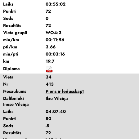
Laiks
03:55:02
Punkti
72
Sods
0
Rezultāts
72
Vieta grupā
WO4:3
min/km
00:11:56
pti/km
3.66
min/pti
00:03:16
km
19.7
Diploma
Vieta
34
Nr
413
Nosaukums
Piens ir ledusskapī
Dalībnieki
Ilze Vilciņa
Inese Vilciņa
Laiks
04:07:40
Punkti
80
Sods
-8
Rezultāts
72