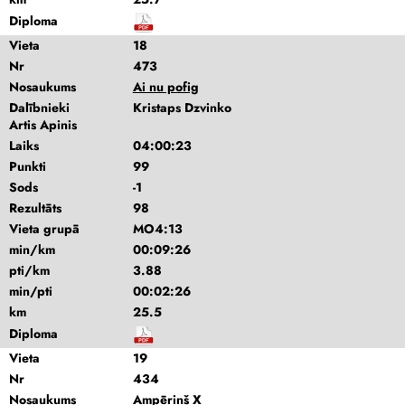
Diploma
Vieta
18
Nr
473
Nosaukums
Ai nu pofig
Dalībnieki
Kristaps Dzvinko
Artis Apinis
Laiks
04:00:23
Punkti
99
Sods
-1
Rezultāts
98
Vieta grupā
MO4:13
min/km
00:09:26
pti/km
3.88
min/pti
00:02:26
km
25.5
Diploma
Vieta
19
Nr
434
Nosaukums
Ampēriņš X