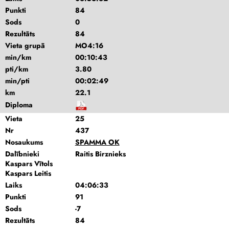
Punkti
84
Sods
0
Rezultāts
84
Vieta grupā
MO4:16
min/km
00:10:43
pti/km
3.80
min/pti
00:02:49
km
22.1
Diploma
Vieta
25
Nr
437
Nosaukums
SPAMMA OK
Dalībnieki
Raitis Birznieks
Kaspars Vītols
Kaspars Leitis
Laiks
04:06:33
Punkti
91
Sods
-7
Rezultāts
84