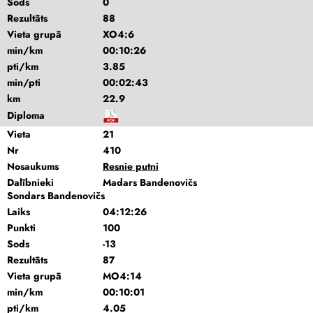
Sods
0
Rezultāts
88
Vieta grupā
XO4:6
min/km
00:10:26
pti/km
3.85
min/pti
00:02:43
km
22.9
Diploma
Vieta
21
Nr
410
Nosaukums
Resnie putni
Dalībnieki
Madars Bandenovičs
Sondars Bandenovičs
Laiks
04:12:26
Punkti
100
Sods
-13
Rezultāts
87
Vieta grupā
MO4:14
min/km
00:10:01
pti/km
4.05