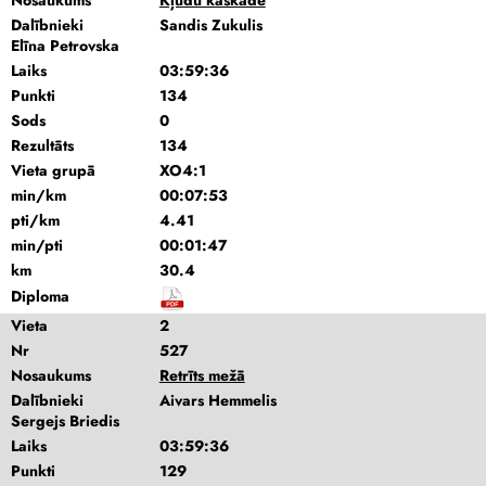
Nosaukums
Kļūdu kaskāde
Dalībnieki
Sandis Zukulis
Elīna Petrovska
Laiks
03:59:36
Punkti
134
Sods
0
Rezultāts
134
Vieta grupā
XO4:1
min/km
00:07:53
pti/km
4.41
min/pti
00:01:47
km
30.4
Diploma
Vieta
2
Nr
527
Nosaukums
Retrīts mežā
Dalībnieki
Aivars Hemmelis
Sergejs Briedis
Laiks
03:59:36
Punkti
129