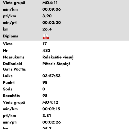
Vieta grupā
MO4:11
min/km
00:09:06
pti/km
3.90
min/pti
00:02:20
km
26.4
Diploma
Vieta
17
Nr
433
Nosaukums
Relaksētie viesuļi
Dalībnieki
Pēteris Stepiņš
Gatis Pūcītis
Laiks
03:57:53
Punkti
98
Sods
0
Rezultāts
98
Vieta grupā
MO4:12
min/km
00:09:15
pti/km
3.81
min/pti
00:02:26
km
25.7