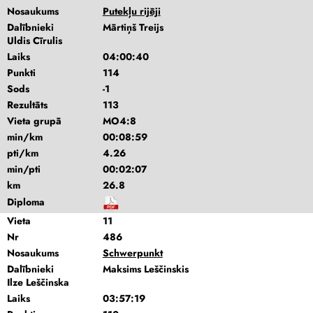
Nosaukums
Putekļu rijēji
Dalībnieki
Mārtiņš Treijs
Uldis Cīrulis
Laiks
04:00:40
Punkti
114
Sods
-1
Rezultāts
113
Vieta grupā
MO4:8
min/km
00:08:59
pti/km
4.26
min/pti
00:02:07
km
26.8
Diploma
Vieta
11
Nr
486
Nosaukums
Schwerpunkt
Dalībnieki
Maksims Leščinskis
Ilze Leščinska
Laiks
03:57:19