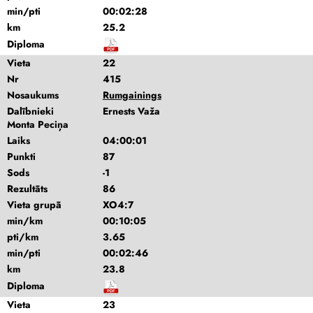
min/pti
00:02:28
km
25.2
Diploma
Vieta
22
Nr
415
Nosaukums
Rumgainings
Dalībnieki
Ernests Važa
Monta Peciņa
Laiks
04:00:01
Punkti
87
Sods
-1
Rezultāts
86
Vieta grupā
XO4:7
min/km
00:10:05
pti/km
3.65
min/pti
00:02:46
km
23.8
Diploma
Vieta
23