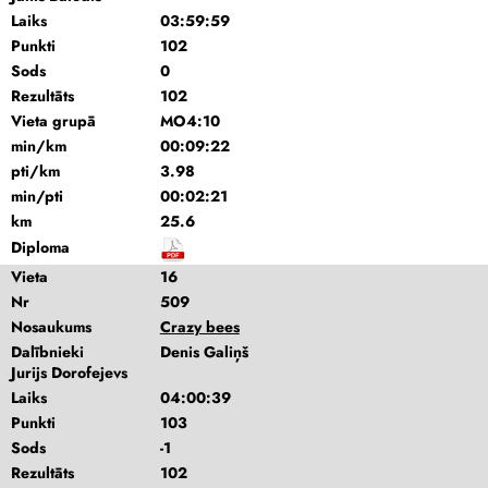
Laiks
03:59:59
Punkti
102
Sods
0
Rezultāts
102
Vieta grupā
MO4:10
min/km
00:09:22
pti/km
3.98
min/pti
00:02:21
km
25.6
Diploma
Vieta
16
Nr
509
Nosaukums
Crazy bees
Dalībnieki
Denis Galiņš
Jurijs Dorofejevs
Laiks
04:00:39
Punkti
103
Sods
-1
Rezultāts
102