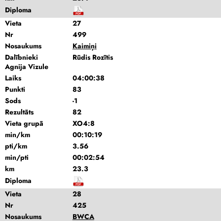
Diploma
Vieta
27
Nr
499
Nosaukums
Kaimiņi
Dalībnieki
Rūdis Rozītis
Agnija Vizule
Laiks
04:00:38
Punkti
83
Sods
-1
Rezultāts
82
Vieta grupā
XO4:8
min/km
00:10:19
pti/km
3.56
min/pti
00:02:54
km
23.3
Diploma
Vieta
28
Nr
425
Nosaukums
BWCA