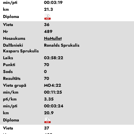
min/pti
00:03:19
km
21.3
Diploma
Vieta
36
Nr
489
Nosaukums
NoMullet
Dalībnieki
Ronalds Sprukulis
Kaspars Sprukulis
Laiks
03:58:22
Punkti
70
Sods
0
Rezultāts
70
Vieta grupā
MO4:22
min/km
00:11:25
pti/km
3.35
min/pti
00:03:24
km
20.9
Diploma
Vieta
37