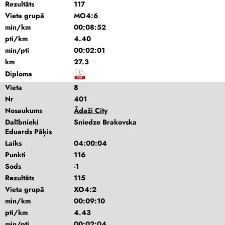
Rezultāts
117
Vieta grupā
MO4:6
min/km
00:08:52
pti/km
4.40
min/pti
00:02:01
km
27.3
Diploma
Vieta
8
Nr
401
Nosaukums
Ādaži City
Dalībnieki
Sniedze Brakovska
Eduards Pāķis
Laiks
04:00:04
Punkti
116
Sods
-1
Rezultāts
115
Vieta grupā
XO4:2
min/km
00:09:10
pti/km
4.43
min/pti
00:02:04