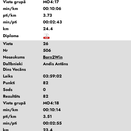
Vieta grupā
MO4:17
min/km
00:10:06
pti/km
3.73
min/pti
00:02:43
km
24.4
Diploma
Vieta
26
Nr
506
Nosaukums
Born2Win
Dalībnieki
Andis Antāns
Dins Vecāns
Laiks
03:59:02
Punkti
82
Sods
0
Rezultāts
82
Vieta grupā
MO4:18
min/km
00:10:14
pti/km
3.51
min/pti
00:02:55
km
23.4