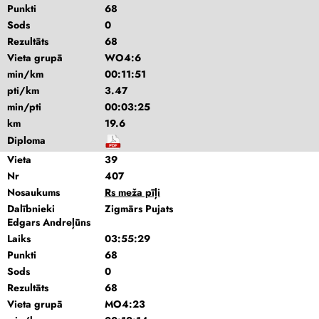
Punkti
68
Sods
0
Rezultāts
68
Vieta grupā
WO4:6
min/km
00:11:51
pti/km
3.47
min/pti
00:03:25
km
19.6
Diploma
Vieta
39
Nr
407
Nosaukums
Rs meža pīļi
Dalībnieki
Zigmārs Pujats
Edgars Andreļūns
Laiks
03:55:29
Punkti
68
Sods
0
Rezultāts
68
Vieta grupā
MO4:23