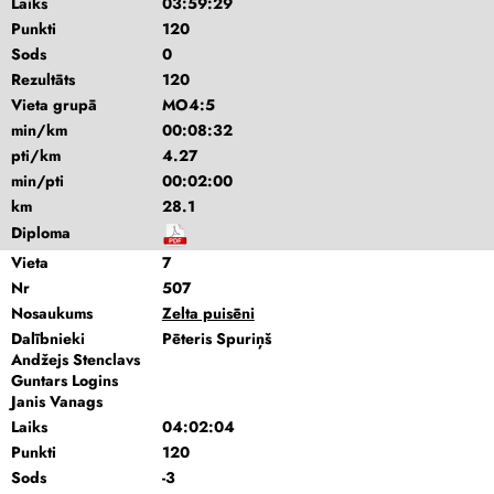
Laiks
03:59:29
Punkti
120
Sods
0
Rezultāts
120
Vieta grupā
MO4:5
min/km
00:08:32
pti/km
4.27
min/pti
00:02:00
km
28.1
Diploma
Vieta
7
Nr
507
Nosaukums
Zelta puisēni
Dalībnieki
Pēteris Spuriņš
Andžejs Stenclavs
Guntars Logins
Janis Vanags
Laiks
04:02:04
Punkti
120
Sods
-3