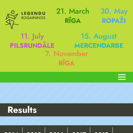
21. March
30. May
RĪGA
ROPAŽI
11. July
15. August
PILSRUNDĀLE
MERCENDARBE
7. November
RĪGA
Results