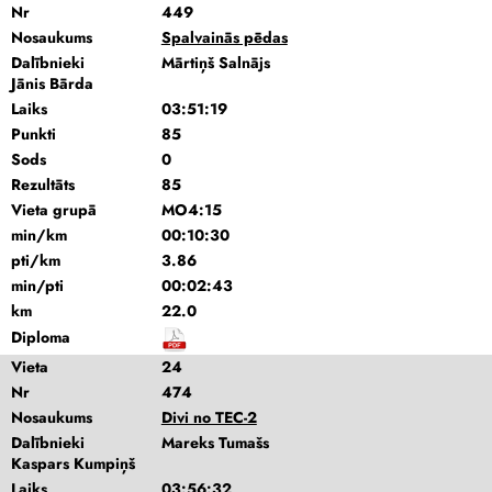
Nr
449
Nosaukums
Spalvainās pēdas
Dalībnieki
Mārtiņš Salnājs
Jānis Bārda
Laiks
03:51:19
Punkti
85
Sods
0
Rezultāts
85
Vieta grupā
MO4:15
min/km
00:10:30
pti/km
3.86
min/pti
00:02:43
km
22.0
Diploma
Vieta
24
Nr
474
Nosaukums
Divi no TEC-2
Dalībnieki
Mareks Tumašs
Kaspars Kumpiņš
Laiks
03:56:32