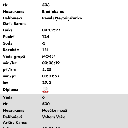
Nr
503
Nosaukums
Bļodiņkalns
Dalībnieki
Pāvels Ņevodņičenko
Gatis Barons
Laiks
04:02:27
Punkti
124
Sods
-3
Rezultāts
121
Vieta grupā
MO4:4
min/km
00:08:19
pti/km
4.25
min/pti
00:01:57
km
29.2
Diploma
Vieta
6
Nr
500
Nosaukums
Necūko mežā
Dalībnieki
Valters Veiss
Artūrs Kančs