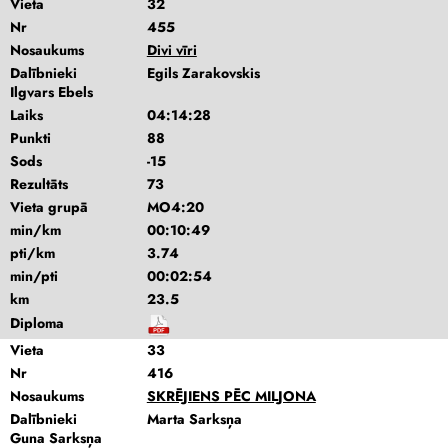
Vieta
32
Nr
455
Nosaukums
Divi vīri
Dalībnieki
Egils Zarakovskis
Ilgvars Ebels
Laiks
04:14:28
Punkti
88
Sods
-15
Rezultāts
73
Vieta grupā
MO4:20
min/km
00:10:49
pti/km
3.74
min/pti
00:02:54
km
23.5
Diploma
Vieta
33
Nr
416
Nosaukums
SKRĒJIENS PĒC MILJONA
Dalībnieki
Marta Sarksņa
Guna Sarksņa