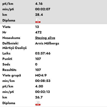
pti/km
4.16
min/pti
00:02:07
km
28.4
Diploma
Vieta
13
Nr
472
Nosaukums
Staying alive
Dalībnieki
Arnis Mālbergs
Mārtiņš Ozoliņš
Laiks
03:57:46
Punkti
107
Sods
0
Rezultāts
107
Vieta grupā
MO4:9
min/km
00:08:53
pti/km
4.00
min/pti
00:02:13
km
26.7
Diploma