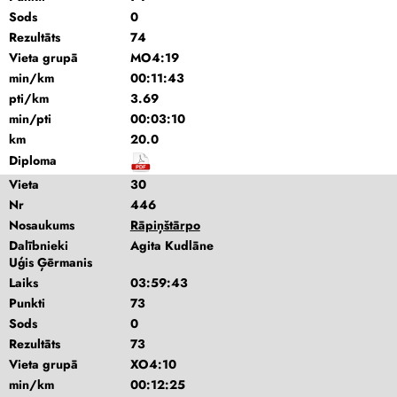
Sods
0
Rezultāts
74
Vieta grupā
MO4:19
min/km
00:11:43
pti/km
3.69
min/pti
00:03:10
km
20.0
Diploma
Vieta
30
Nr
446
Nosaukums
Rāpiņštārpo
Dalībnieki
Agita Kudlāne
Uģis Ģērmanis
Laiks
03:59:43
Punkti
73
Sods
0
Rezultāts
73
Vieta grupā
XO4:10
min/km
00:12:25