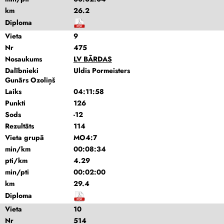
km
26.2
Diploma
Vieta
9
Nr
475
Nosaukums
LV BĀRDAS
Dalībnieki
Uldis Pormeisters
Gunārs Ozoliņš
Laiks
04:11:58
Punkti
126
Sods
-12
Rezultāts
114
Vieta grupā
MO4:7
min/km
00:08:34
pti/km
4.29
min/pti
00:02:00
km
29.4
Diploma
Vieta
10
Nr
514