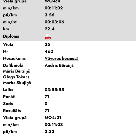
Vieta grupā
WO4:4
min/km
00:11:02
pti/km
3.56
min/pti
00:03:06
km
22.4
Diploma
Vieta
35
Nr
462
Nosaukums
Vāveres kosmosā
Dalībnieki
Andris Bērziņš
Māris Bērziņš
Oļegs Tokars
Marks Skujiņš
Laiks
03:55:55
Punkti
71
Sods
0
Rezultāts
71
Vieta grupā
MO4:21
min/km
00:11:03
pti/km
3.33