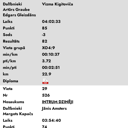
Dalībnieki
Vizma Kigitoviča
Artūrs Graube
Edgars Gleizdāns
Laiks
04:02:33
Punkti
85
Sods
-3
Rezultāts
82
Vieta grupā
XO4:9
min/km
00:10:37
pti/km
3.72
min/pti
00:02:51
km
22.9
Diploma
Vieta
29
Nr
526
Nosaukums
INTRUM DZINĒJI
Dalībnieki
Jānis Amsters
Margots Kapačs
Laiks
03:54:40
Punkti
74