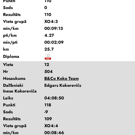
Punkti
110
Sods
0
Rezultāts
110
Vieta grupā
XO4:3
min/km
00:09:13
pti/km
4.27
min/pti
00:02:09
km
25.7
Diploma
Vieta
12
Nr
504
Nosaukums
B&Co Koko Team
Dalībnieki
Edgars Kokorevičs
Inese Kokoreviča
Laiks
04:08:50
Punkti
118
Sods
-9
Rezultāts
109
Vieta grupā
XO4:4
min/km
00:08:46