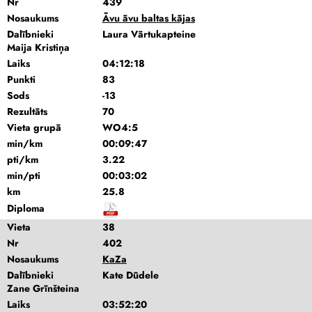
Nr
439
Nosaukums
Āvu āvu baltas kājas
Dalībnieki
Laura Vārtukapteine
Maija Kristiņa
Laiks
04:12:18
Punkti
83
Sods
-13
Rezultāts
70
Vieta grupā
WO4:5
min/km
00:09:47
pti/km
3.22
min/pti
00:03:02
km
25.8
Diploma
Vieta
38
Nr
402
Nosaukums
KaZa
Dalībnieki
Kate Dūdele
Zane Grīnšteina
Laiks
03:52:20