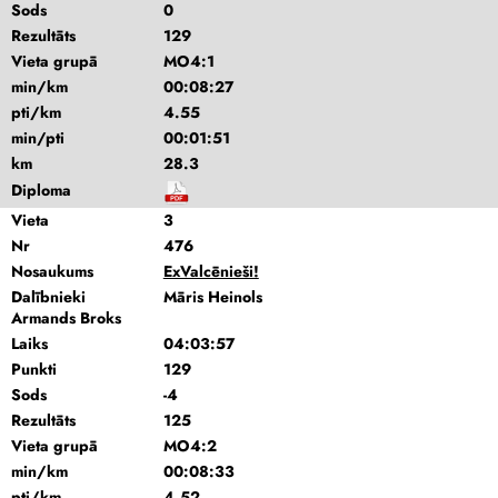
Sods
0
Rezultāts
129
Vieta grupā
MO4:1
min/km
00:08:27
pti/km
4.55
min/pti
00:01:51
km
28.3
Diploma
Vieta
3
Nr
476
Nosaukums
ExValcēnieši!
Dalībnieki
Māris Heinols
Armands Broks
Laiks
04:03:57
Punkti
129
Sods
-4
Rezultāts
125
Vieta grupā
MO4:2
min/km
00:08:33
pti/km
4.52