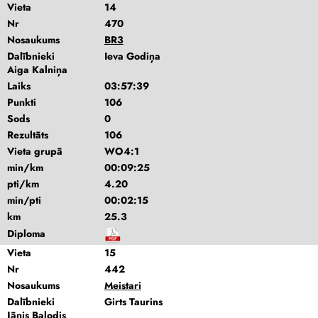
Vieta
14
Nr
470
Nosaukums
BR3
Dalībnieki
Ieva Godiņa
Aiga Kalniņa
Laiks
03:57:39
Punkti
106
Sods
0
Rezultāts
106
Vieta grupā
WO4:1
min/km
00:09:25
pti/km
4.20
min/pti
00:02:15
km
25.3
Diploma
Vieta
15
Nr
442
Nosaukums
Meistari
Dalībnieki
Girts Taurins
Jānis Balodis