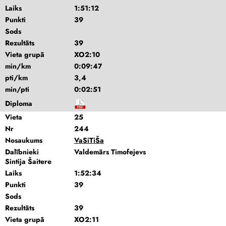
Laiks
1:51:12
Punkti
39
Sods
Rezultāts
39
Vieta grupā
XO2:10
min/km
0:09:47
pti/km
3,4
min/pti
0:02:51
Diploma
Vieta
25
Nr
244
Nosaukums
VaSiTiŠa
Dalībnieki
Valdemārs Timofejevs
Sintija Šaitere
Laiks
1:52:34
Punkti
39
Sods
Rezultāts
39
Vieta grupā
XO2:11