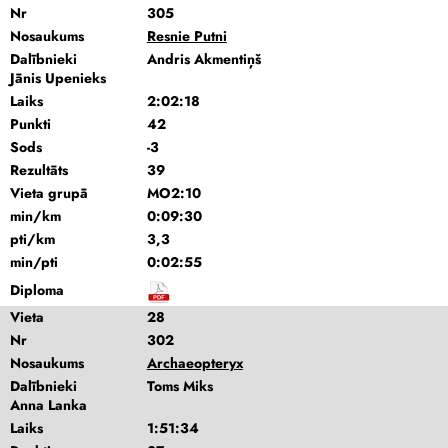
Nr
305
Nosaukums
Resnie Putni
Dalībnieki
Andris Akmentiņš
Jānis Upenieks
Laiks
2:02:18
Punkti
42
Sods
-3
Rezultāts
39
Vieta grupā
MO2:10
min/km
0:09:30
pti/km
3,3
min/pti
0:02:55
Diploma
Vieta
28
Nr
302
Nosaukums
Archaeopteryx
Dalībnieki
Toms Miks
Anna Lanka
Laiks
1:51:34