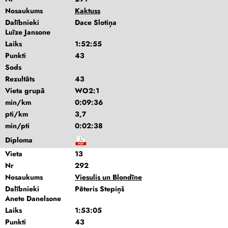
Nosaukums
Kaktuss
Dalībnieki
Dace Slotiņa
Luīze Jansone
Laiks
1:52:55
Punkti
43
Sods
Rezultāts
43
Vieta grupā
WO2:1
min/km
0:09:36
pti/km
3,7
min/pti
0:02:38
Diploma
Vieta
13
Nr
292
Nosaukums
Viesulis un Blondīne
Dalībnieki
Pēteris Stepiņš
Anete Danelsone
Laiks
1:53:05
Punkti
43