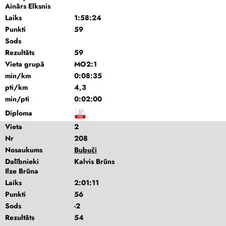
Ainārs Elksnis
Laiks
1:58:24
Punkti
59
Sods
Rezultāts
59
Vieta grupā
MO2:1
min/km
0:08:35
pti/km
4,3
min/pti
0:02:00
Diploma
Vieta
2
Nr
208
Nosaukums
Bubuči
Dalībnieki
Kalvis Brūns
Ilze Brūna
Laiks
2:01:11
Punkti
56
Sods
-2
Rezultāts
54