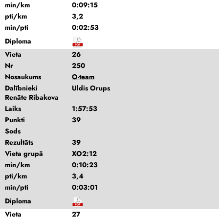
min/km
0:09:15
pti/km
3,2
min/pti
0:02:53
Diploma
Vieta
26
Nr
250
Nosaukums
O-team
Dalībnieki
Uldis Orups
Renāte Ribakova
Laiks
1:57:53
Punkti
39
Sods
Rezultāts
39
Vieta grupā
XO2:12
min/km
0:10:23
pti/km
3,4
min/pti
0:03:01
Diploma
Vieta
27