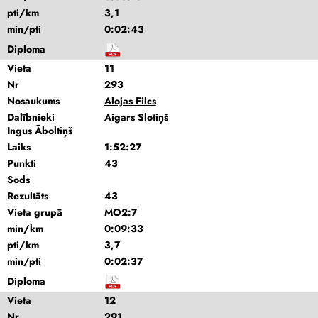
pti/km
3,1
min/pti
0:02:43
Diploma
Vieta
11
Nr
293
Nosaukums
Alojas Filcs
Dalībnieki
Aigars Slotiņš
Ingus Āboltiņš
Laiks
1:52:27
Punkti
43
Sods
Rezultāts
43
Vieta grupā
MO2:7
min/km
0:09:33
pti/km
3,7
min/pti
0:02:37
Diploma
Vieta
12
Nr
291