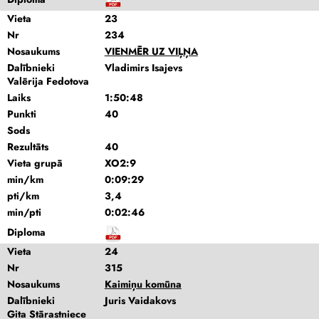
Vieta
23
Nr
234
Nosaukums
VIENMĒR UZ VIĻŅA
Dalībnieki
Vladimirs Isajevs
Valērija Fedotova
Laiks
1:50:48
Punkti
40
Sods
Rezultāts
40
Vieta grupā
XO2:9
min/km
0:09:29
pti/km
3,4
min/pti
0:02:46
Diploma
Vieta
24
Nr
315
Nosaukums
Kaimiņu komūna
Dalībnieki
Juris Vaidakovs
Gita Stārastniece