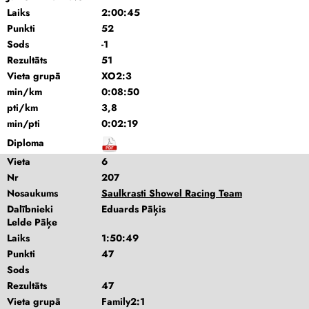
Laiks
2:00:45
Punkti
52
Sods
-1
Rezultāts
51
Vieta grupā
XO2:3
min/km
0:08:50
pti/km
3,8
min/pti
0:02:19
Diploma
Vieta
6
Nr
207
Nosaukums
Saulkrasti Showel Racing Team
Dalībnieki
Eduards Pāķis
Lelde Pāķe
Laiks
1:50:49
Punkti
47
Sods
Rezultāts
47
Vieta grupā
Family2:1