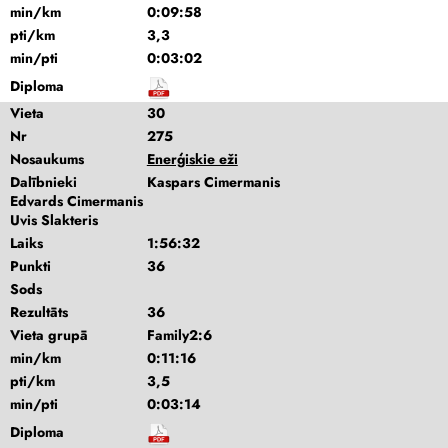
min/km
0:09:58
pti/km
3,3
min/pti
0:03:02
Diploma
Vieta
30
Nr
275
Nosaukums
Enerģiskie eži
Dalībnieki
Kaspars Cimermanis
Edvards Cimermanis
Uvis Slakteris
Laiks
1:56:32
Punkti
36
Sods
Rezultāts
36
Vieta grupā
Family2:6
min/km
0:11:16
pti/km
3,5
min/pti
0:03:14
Diploma