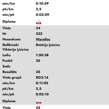
min/km
0:10:59
pti/km
3,5
min/pti
0:03:09
Diploma
Vieta
34
Nr
322
Nosaukums
Warmfox
Dalībnieki
Dmitrijs Ļisicins
Viktorija Ļisicina
Laiks
1:50:38
Punkti
35
Sods
Rezultāts
35
Vieta grupā
XO2:14
min/km
0:11:02
pti/km
3,5
min/pti
0:03:10
Diploma
Vieta
35