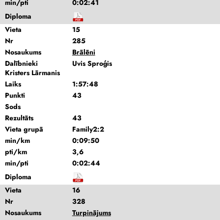
min/pti
0:02:41
Diploma
Vieta
15
Nr
285
Nosaukums
Brālēni
Dalībnieki
Uvis Sproģis
Kristers Lārmanis
Laiks
1:57:48
Punkti
43
Sods
Rezultāts
43
Vieta grupā
Family2:2
min/km
0:09:50
pti/km
3,6
min/pti
0:02:44
Diploma
Vieta
16
Nr
328
Nosaukums
Turpinājums