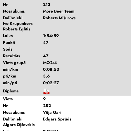
Nr
213
Nosaukums
More Beer Team
Dalībnieki
Roberts Mišurovs
Ivo Krupenkovs
Roberts Eglītis
Laiks
1:54:59
Punkti
47
Sods
Rezultāts
47
Vieta grupā
MO2:4
min/km
0:08:53
pti/km
3,6
min/pti
0:02:27
Diploma
Vieta
9
Nr
282
Nosaukums
Vēja Gari
Dalībnieki
Edgars Sprūds
Aigars Oļševskis