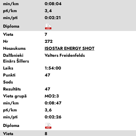
min/km
0:08:04
pti/km
3,4
min/pti
0:02:21
Diploma
Vieta
7
Nr
272
Nosaukums
ISOSTAR ENERGY SHOT
Dalībnieki
Valters Freidenfelds
Einārs Šillers
Laiks
1:54:00
Punkti
47
Sods
Rezultāts
47
Vieta grupā
MO2:3
min/km
0:08:47
pti/km
3,6
min/pti
0:02:26
Diploma
Vieta
8