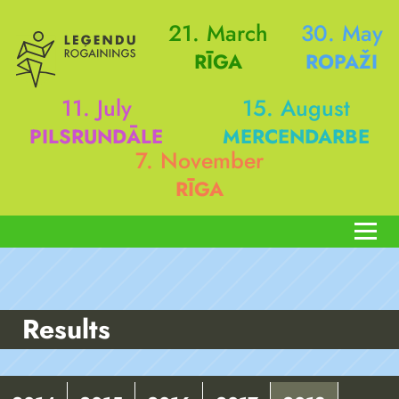
21. March
30. May
RĪGA
ROPAŽI
11. July
15. August
PILSRUNDĀLE
MERCENDARBE
7. November
RĪGA
Results