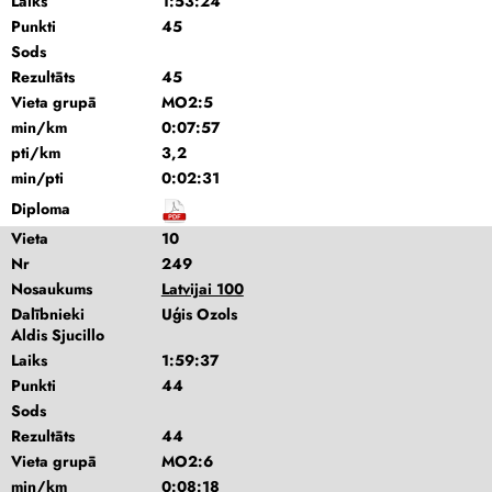
Laiks
1:53:24
Punkti
45
Sods
Rezultāts
45
Vieta grupā
MO2:5
min/km
0:07:57
pti/km
3,2
min/pti
0:02:31
Diploma
Vieta
10
Nr
249
Nosaukums
Latvijai 100
Dalībnieki
Uģis Ozols
Aldis Sjucillo
Laiks
1:59:37
Punkti
44
Sods
Rezultāts
44
Vieta grupā
MO2:6
min/km
0:08:18