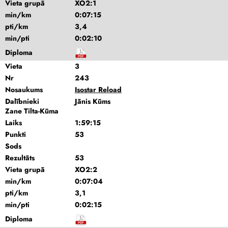
Vieta grupā
XO2:1
min/km
0:07:15
pti/km
3,4
min/pti
0:02:10
Diploma
Vieta
3
Nr
243
Nosaukums
Isostar Reload
Dalībnieki
Jānis Kūms
Zane Tilta-Kūma
Laiks
1:59:15
Punkti
53
Sods
Rezultāts
53
Vieta grupā
XO2:2
min/km
0:07:04
pti/km
3,1
min/pti
0:02:15
Diploma