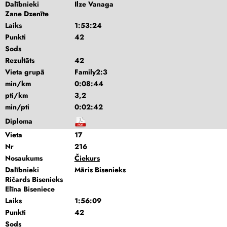
Dalībnieki
Ilze Vanaga
Zane Dzenīte
Laiks
1:53:24
Punkti
42
Sods
Rezultāts
42
Vieta grupā
Family2:3
min/km
0:08:44
pti/km
3,2
min/pti
0:02:42
Diploma
Vieta
17
Nr
216
Nosaukums
Čiekurs
Dalībnieki
Māris Bisenieks
Ričards Bisenieks
Elīna Biseniece
Laiks
1:56:09
Punkti
42
Sods