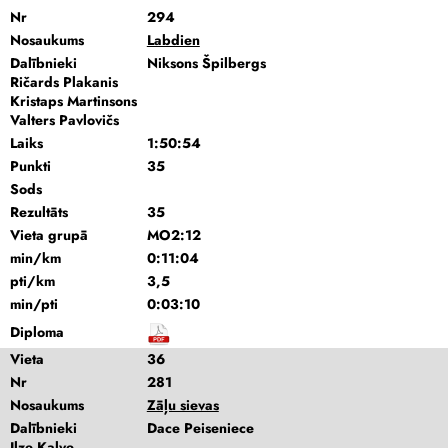
Nr
294
Nosaukums
Labdien
Dalībnieki
Niksons Špilbergs
Ričards Plakanis
Kristaps Martinsons
Valters Pavlovičs
Laiks
1:50:54
Punkti
35
Sods
Rezultāts
35
Vieta grupā
MO2:12
min/km
0:11:04
pti/km
3,5
min/pti
0:03:10
Diploma
Vieta
36
Nr
281
Nosaukums
Zāļu sievas
Dalībnieki
Dace Peiseniece
Ilze Kalve