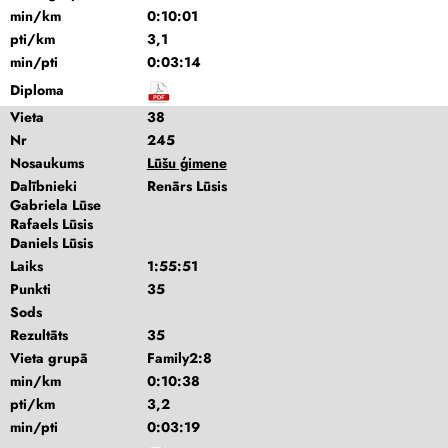
min/km
0:10:01
pti/km
3,1
min/pti
0:03:14
Diploma
Vieta
38
Nr
245
Nosaukums
Lūšu ģimene
Dalībnieki
Renārs Lūsis
Gabriela Lūse
Rafaels Lūsis
Daniels Lūsis
Laiks
1:55:51
Punkti
35
Sods
Rezultāts
35
Vieta grupā
Family2:8
min/km
0:10:38
pti/km
3,2
min/pti
0:03:19