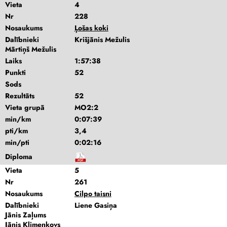
Vieta
4
Nr
228
Nosaukums
Ļošas koki
Dalībnieki
Krišjānis Mežulis
Mārtiņš Mežulis
Laiks
1:57:38
Punkti
52
Sods
Rezultāts
52
Vieta grupā
MO2:2
min/km
0:07:39
pti/km
3,4
min/pti
0:02:16
Diploma
Vieta
5
Nr
261
Nosaukums
Cilpo taisni
Dalībnieki
Liene Gasiņa
Jānis Zaļums
Jānis Klimenkovs