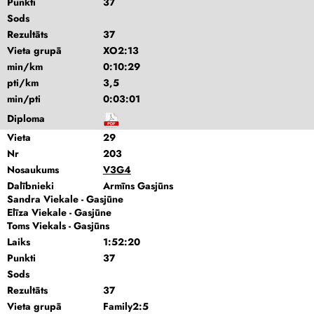
Punkti
37
Sods
Rezultāts
37
Vieta grupā
XO2:13
min/km
0:10:29
pti/km
3,5
min/pti
0:03:01
Diploma
Vieta
29
Nr
203
Nosaukums
V3G4
Dalībnieki
Armīns Gasjūns
Sandra Viekale - Gasjūne
Elīza Viekale - Gasjūne
Toms Viekals - Gasjūns
Laiks
1:52:20
Punkti
37
Sods
Rezultāts
37
Vieta grupā
Family2:5