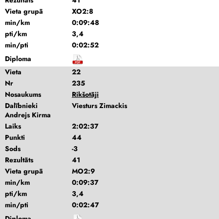
Rezultāts
41
Vieta grupā
XO2:8
min/km
0:09:48
pti/km
3,4
min/pti
0:02:52
Diploma
Vieta
22
Nr
235
Nosaukums
Rikšotāji
Dalībnieki
Viesturs Zimackis
Andrejs Kirma
Laiks
2:02:37
Punkti
44
Sods
-3
Rezultāts
41
Vieta grupā
MO2:9
min/km
0:09:37
pti/km
3,4
min/pti
0:02:47
Diploma