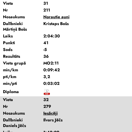
Vieta
31
Nr
211
Nosaukums
Norautie auni
Dalībnieki
Kristaps Bošs
Mārtiņš Bošs
Laiks
2:04:30
Punkti
41
Sods
-5
Rezultāts
36
Vieta grupā
MO2:11
min/km
0:09:42
pti/km
3,2
min/pti
0:03:02
Diploma
Vieta
32
Nr
279
Nosaukums
Iesācēji
Dalībnieki
Ilvars Jēčs
Daniels Jēčs