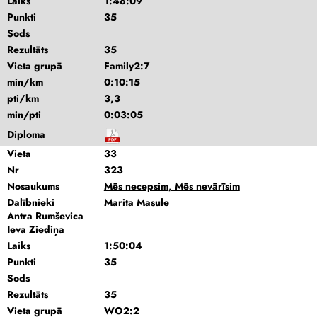
Laiks
1:48:09
Punkti
35
Sods
Rezultāts
35
Vieta grupā
Family2:7
min/km
0:10:15
pti/km
3,3
min/pti
0:03:05
Diploma
Vieta
33
Nr
323
Nosaukums
Mēs necepsim, Mēs nevārīsim
Dalībnieki
Marita Masule
Antra Rumševica
Ieva Ziediņa
Laiks
1:50:04
Punkti
35
Sods
Rezultāts
35
Vieta grupā
WO2:2