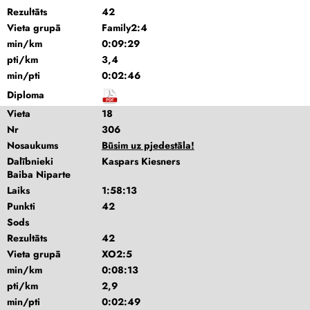
Rezultāts
42
Vieta grupā
Family2:4
min/km
0:09:29
pti/km
3,4
min/pti
0:02:46
Diploma
Vieta
18
Nr
306
Nosaukums
Būsim uz pjedestāla!
Dalībnieki
Kaspars Kiesners
Baiba Niparte
Laiks
1:58:13
Punkti
42
Sods
Rezultāts
42
Vieta grupā
XO2:5
min/km
0:08:13
pti/km
2,9
min/pti
0:02:49