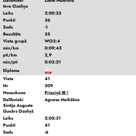
Dalībnieki
Liene Mudrova
Ieva Ozoliņa
Laiks
2:00:23
Punkti
36
Sods
-1
Rezultāts
35
Vieta grupā
WO2:4
min/km
0:09:43
pti/km
2,9
min/pti
0:03:21
Diploma
Vieta
41
Nr
309
Nosaukums
Prieciņš IR !
Dalībnieki
Agnese Meikšāne
Sintija Auguste
Gunārs Ozoliņš
Laiks
2:05:31
Punkti
41
Sods
-6