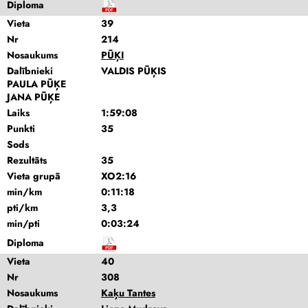
Diploma
Vieta
39
Nr
214
Nosaukums
PŪĶI
Dalībnieki
VALDIS PŪĶIS
PAULA PŪĶE
JANA PŪĶE
Laiks
1:59:08
Punkti
35
Sods
Rezultāts
35
Vieta grupā
XO2:16
min/km
0:11:18
pti/km
3,3
min/pti
0:03:24
Diploma
Vieta
40
Nr
308
Nosaukums
Kaķu Tantes