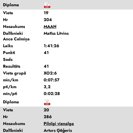
Diploma
Vieta
19
Nr
204
Nosaukums
MAAN
Dalībnieki
Matīss Litvins
Ance Celmiņa
Laiks
1:41:26
Punkti
41
Sods
Rezultāts
41
Vieta grupā
XO2:6
min/km
0:07:57
pti/km
3,2
min/pti
0:02:28
Diploma
Vieta
20
Nr
286
Nosaukums
Pilnīgi vienalga
Dalībnieki
Arturs Ģēģeris