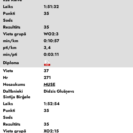
Laiks
1:51:32
Punkti
35
Sods
Rezultāts
35
Vieta grupā
WO2:3
min/km
0:10:57
pti/km
3,4
min/pti
0:03:11
Diploma
Vieta
37
Nr
271
Nosaukums
MUSE
Dalībnieki
Didzis Glušņevs
Sintija Birģele
Laiks
1:52:54
Punkti
35
Sods
Rezultāts
35
Vieta grupā
XO2:15