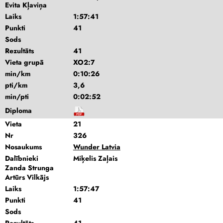
Evita Kļaviņa
Laiks
1:57:41
Punkti
41
Sods
Rezultāts
41
Vieta grupā
XO2:7
min/km
0:10:26
pti/km
3,6
min/pti
0:02:52
Diploma
Vieta
21
Nr
326
Nosaukums
Wunder Latvia
Dalībnieki
Miķelis Zaļais
Zanda Strunga
Artūrs Vilkājs
Laiks
1:57:47
Punkti
41
Sods