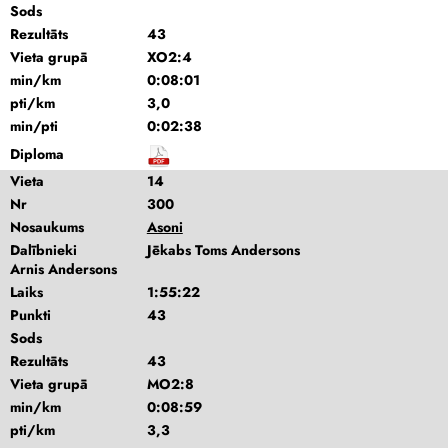
Sods
Rezultāts
43
Vieta grupā
XO2:4
min/km
0:08:01
pti/km
3,0
min/pti
0:02:38
Diploma
Vieta
14
Nr
300
Nosaukums
Asoni
Dalībnieki
Jēkabs Toms Andersons
Arnis Andersons
Laiks
1:55:22
Punkti
43
Sods
Rezultāts
43
Vieta grupā
MO2:8
min/km
0:08:59
pti/km
3,3